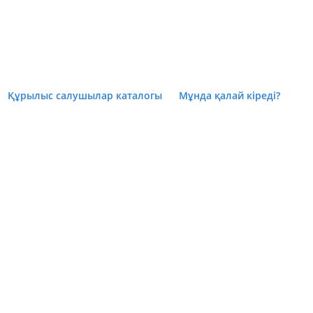
Құрылыс салушылар каталогы
Мұнда қалай кіреді?