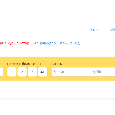
KZ
Қо
аңа құрылыстар
Жаңалықтар
Крыша Гид
Пәтердің бөлме саны
Бағасы
1
2
3
4+