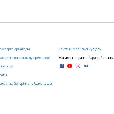
шілерге арналады
Сайттың мобильді нұсқасы
ларды орналастыру ережелері
Жаңалықтардан хабардар болыңы
келісімі
саты
ллект жүйелерінің пайдаланушы