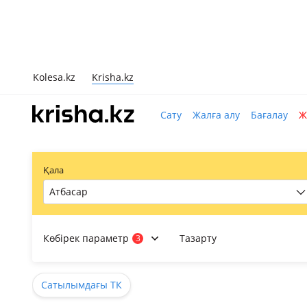
Kolesa.kz
Krisha.kz
Сату
Жалға алу
Бағалау
Ж
Қала
Атбасар
Көбірек параметр
Тазарту
3
Сатылымдағы ТК