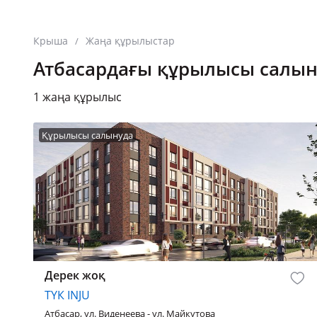
Крыша
Жаңа құрылыстар
/
Атбасардағы құрылысы салыну
1 жаңа құрылыс
Құрылысы салынуда
Дерек жоқ
ТҮК INJU
Атбасар, ул. Виденеева - ул. Майкутова