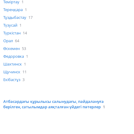
Теміртау
1
Тереңқара
1
Тұздыбастау
17
Түзусай
1
Түркістан
14
Орал
64
Өскемен
53
Федоровка
1
Шахтинск
1
Щучинск
11
Екібастұз
3
Атбасардағы құрылысы салынудағы, пайдалануға
берілген, сатылымдар аяқталған үйдегі пәтерлер
1