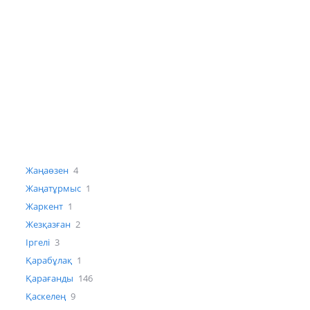
Жаңаөзен
4
Жаңатұрмыс
1
Жаркент
1
Жезқазған
2
Іргелі
3
Қарабұлақ
1
Қарағанды
146
Қаскелең
9