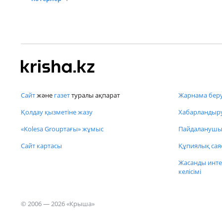
Сайт
және
газет
туралы ақпарат
Жарнама беру
Қолдау қызметіне жазу
Хабарландыру
«Kolesa Groupтағы» жұмыс
Пайдаланушы 
Сайт картасы
Құпиялық сая
Жасанды инте
келісімі
© 2006 — 2026 «Крыша»