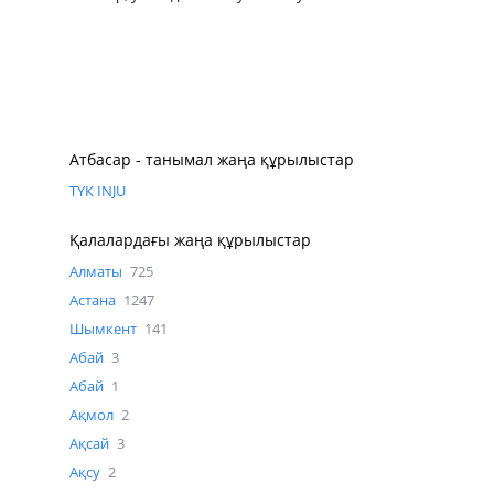
Атбасар - танымал жаңа құрылыстар
ТҮК INJU
Қалалардағы жаңа құрылыстар
Алматы
725
Астана
1247
Шымкент
141
Абай
3
Абай
1
Ақмол
2
Ақсай
3
Ақсу
2