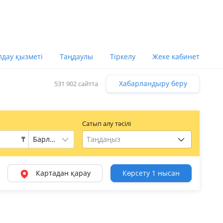
лдау қызметі
Таңдаулы
Тіркелу
Жеке кабинет
Хабарландыру беру
531 902 сайтта
Сатып алу тәсілі
₸
Таңдаңыз
Картадан қарау
Көрсету 1 нысан