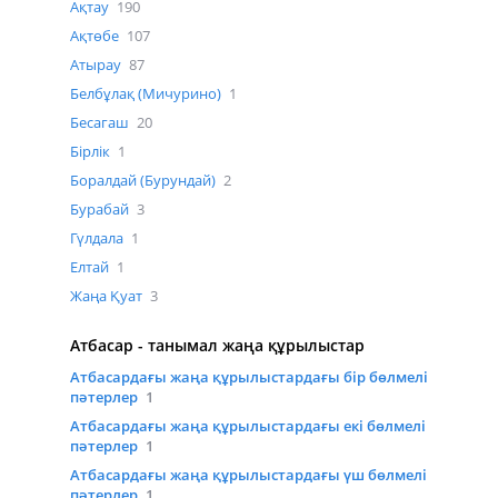
Ақтау
190
Ақтөбе
107
Атырау
87
Белбұлақ (Мичурино)
1
Бесагаш
20
Бірлік
1
Боралдай (Бурундай)
2
Бурабай
3
Гүлдала
1
Елтай
1
Жаңа Қуат
3
Атбасар - танымал жаңа құрылыстар
Атбасардағы жаңа құрылыстардағы бір бөлмелі
пәтерлер
1
Атбасардағы жаңа құрылыстардағы екі бөлмелі
пәтерлер
1
Атбасардағы жаңа құрылыстардағы үш бөлмелі
пәтерлер
1