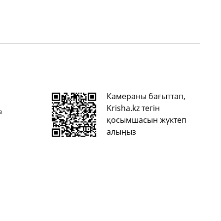
Камераны бағыттап,
Krisha.kz тегін
з
қосымшасын жүктеп
алыңыз