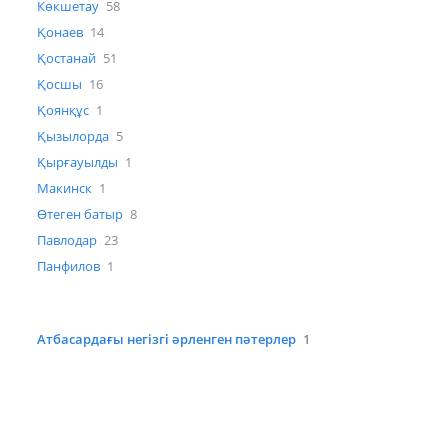
Көкшетау
58
Қонаев
14
Қостанай
51
Қосшы
16
Қоянқұс
1
Қызылорда
5
Қырғауылды
1
Макинск
1
Өтеген батыр
8
Павлодар
23
Панфилов
1
Атбасардағы негізгі әрленген пәтерлер
1