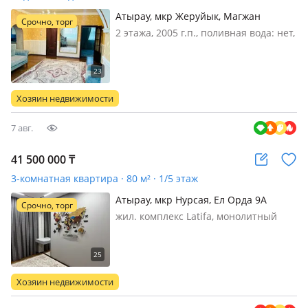
Атырау, мкр Жеруйык, Магжан
Срочно, торг
Жумабаева
2 этажа, 2005 г.п., поливная вода: нет,
электричество: есть, газ:
магистральный, потолки 3м.,
меблирована полностью, Продаётся
уютный двухэтажный дом в мкр.
Хозяин недвижимости
Жеруйык — одном из самых
перспективных…
7 авг.
41 500 000
₸
3-комнатная квартира · 80 м² · 1/5 этаж
Атырау, мкр Нурсая, Ел Орда 9А
Срочно, торг
жил. комплекс Latifa, монолитный
дом, 2023 г.п., состояние: свежий
ремонт, потолки 3м., санузел
совмещенный, интернет оптика,
Дорогой ремонт, скрытые двери
Хозяин недвижимости
высота 2.4, дорогой санузел,
автономно…