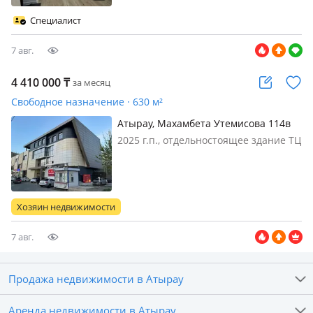
светлая, уютная. На долгий срок. Все
удобства инфраструктура во дворе
Специалист
ЖК, садики, школы, аптека, магази…
7 авг.
4 410 000
₸
за месяц
Свободное назначение · 630 м²
Атырау, Махамбета Утемисова 114в
2025 г.п., отдельностоящее здание ТЦ
Светлана, состояние: черновая
отделка, вход: отдельный, общий,
свет, вода, канализация, общая,
потолки 3.8м
Хозяин недвижимости
7 авг.
Продажа недвижимости в Атырау
Аренда недвижимости в Атырау