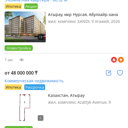
Ипотека
Акции
Атырау, мкр Нурсая, Абулхайр-хана
жил. комплекс SANDI, 9 этажей, 2026
г.п., потолки 2.7м., санузел
совмещенный, В сердце энергичного
Атырау, на пересечении традиций и
инноваций, рождается новый жилой
Новостройка
комплекс SÁNDI. Ег…
7 авг.
от 48 000 000
₸
Коммерческая недвижимость
Ипотека
Рассрочка
Казахстан, Атырау
жил. комплекс Azattyk Avenue, 9
этажей, 2026 г.п.,