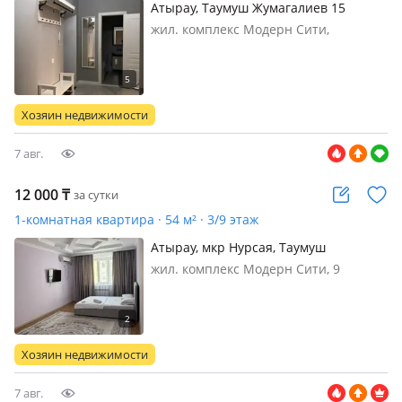
Атырау, Таумуш Жумагалиев 15
жил. комплекс Модерн Сити,
кирпичный дом, 2019 г.п., жил.
площадь 65 м², кухня 35 м², санузел
совмещенный, интернет ADSL,
меблирована полностью, Новая 2-x
Хозяин недвижимости
комн квартира, полностью
меблированная…
7 авг.
12 000
₸
за сутки
1-комнатная квартира · 54 м² · 3/9 этаж
Атырау, мкр Нурсая, Таумуш
Жумагалиев 15
жил. комплекс Модерн Сити, 9
этажей, Сдается чистая, уютная 1
комнатная квартира в Нурсае ЖК
«Модерн Сити»посуточно и
почасавой. В квартире есть все для
Хозяин недвижимости
вашего удобства. В шаговой
доступности…
7 авг.