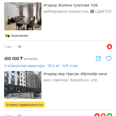
Атырау, Жалена тулепова 10/6
меблирована полностью, 🏙 СДАЁТСЯ
2-КОМНАТНАЯ КВАРТИРА В ЖК
BROOKLYN ✨ Стильная квартира с
абсолютно свежим ремонтом, где
ещё никто не жил. Полностью
Компания
укомплектована новой мебелью и
техникой — вс…
7 авг.
400 000
₸
за месяц
2-комнатная квартира · 58.6 м² · 6/9 этаж
Атырау, мкр Нурсая, Абулхайр-хана
69/5 — Рядом есть san dental clinic
жил. комплекс Batysmura. Lite,
меблирована полностью, Сдаётся 2-
комнатная квартира с евроремонтом.
400.000+ком услуги, на длительный
срок. Квартира полностью
Хозяин недвижимости
укомплектована для комфортного
прожива…
7 авг.