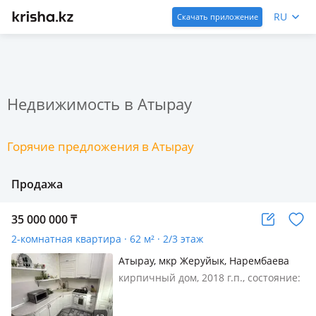
RU
Скачать приложение
Недвижимость в Атырау
Горячие предложения в Атырау
Продажа
35 000 000
₸
2-комнатная квартира · 62 м² · 2/3 этаж
Атырау, мкр Жеруйык, Нарембаева
17/2
кирпичный дом, 2018 г.п., состояние:
не новый, но аккуратный ремонт,
потолки 2.7м., санузел совмещенный,