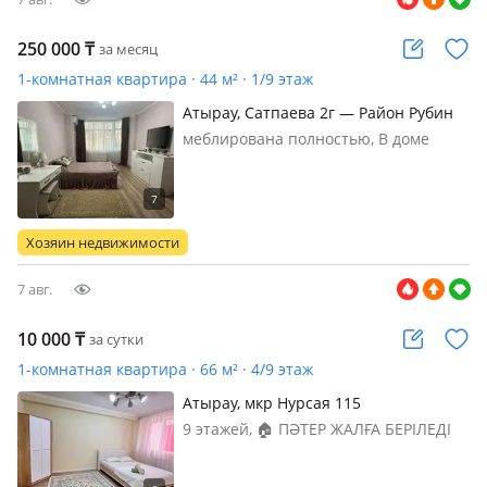
250 000
₸
за месяц
1-комнатная квартира · 44 м² · 1/9 этаж
Атырау, Сатпаева 2г — Район Рубин
меблирована полностью, В доме
присутствует цокольный этаж под
коммерческие помещения, поэтому
фактически квартира на 2 этаже.
Цена включает ком услуги
Хозяин недвижимости
7 авг.
10 000
₸
за сутки
1-комнатная квартира · 66 м² · 4/9 этаж
Атырау, мкр Нурсая 115
9 этажей, 🏠 ПӘТЕР ЖАЛҒА БЕРІЛЕДІ
(САҒАТҚА / ТӘУЛІГІНЕ) — АТЫРАУ 🛋️
Жайлы, таза, барлық жағдайы бар