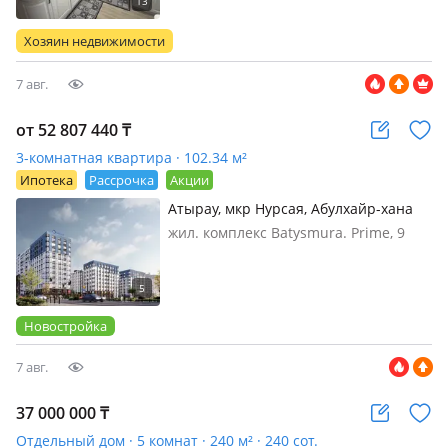
меблирована частично, • Продаётся
уютная и светлая 2-комнатная
Хозяин недвижимости
квартира 67 кв. м. • Кварт…
7 авг.
от 52 807 440
₸
3-комнатная квартира · 102.34 м²
Ипотека
Рассрочка
Акции
Атырау, мкр Нурсая, Абулхайр-хана
69/1
жил. комплекс Batysmura. Prime, 9
этажей, 2026 г.п., потолки 3м.,
Бигвилль Batysmūra - это новый
архитектурный акцепт города
Атырау, стильный и динамичный
Новостройка
снаружи и потрясающе удобны…
7 авг.
37 000 000
₸
Отдельный дом · 5 комнат · 240 м² · 240 сот.