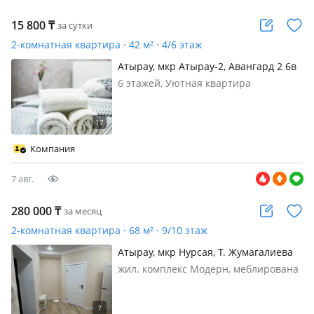
15 800
₸
за сутки
2-комнатная квартира · 42 м² · 4/6 этаж
Атырау, мкр Атырау-2, Авангард 2 6в
6 этажей, Уютная квартира
посуточно — идеальный выбор для
вашего отдыха или командировки!
Предлагаем вам стильную и
комфортную квартиру в центре
Компания
города. Это отличное место для тех,
кто ищет удобств…
7 авг.
280 000
₸
за месяц
2-комнатная квартира · 68 м² · 9/10 этаж
Атырау, мкр Нурсая, Т. Жумагалиева
10
жил. комплекс Модерн, меблирована
полностью, Сдам 2 комнатную
квартиру Нурсая. Квартира чистая,