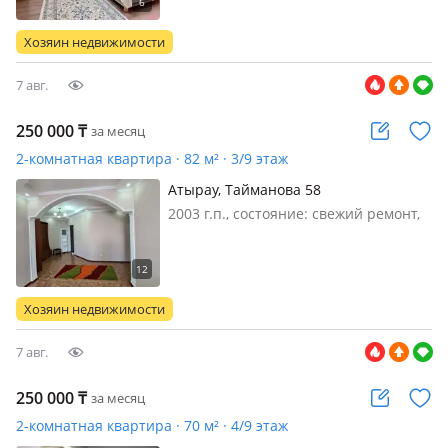
пәтер 📍 Орналасқан жері: Нурсая,
ЖК Family 💧 Ыстық су, Wi-Fi,
Хозяин недвижимости
кондиционер, телевизор, таза…
7 авг.
250 000
₸
за месяц
2-комнатная квартира · 82 м² · 3/9 этаж
Атырау, Тайманова 58
2003 г.п., состояние: свежий ремонт,
жил. площадь 40.7 м², санузел
совмещенный, меблирована
полностью, 250000тг+ком. усл. Рядом
площадь Исатай-Махамбета, ТЦ
Хозяин недвижимости
Байзар
7 авг.
250 000
₸
за месяц
2-комнатная квартира · 70 м² · 4/9 этаж