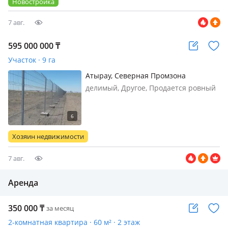
Новостройка
7 авг.
595 000 000
₸
Участок · 9 га
Атырау, Северная Промзона
делимый, Другое, Продается ровный
удобный земельный участок в
Северной промзоне вблизи узловой
железнодорожной станций
Махамбет. От станции Махамбет и до
Хозяин недвижимости
участка протянута железнодорожная
ветка…
7 авг.
Аренда
350 000
₸
за месяц
2-комнатная квартира · 60 м² · 2 этаж