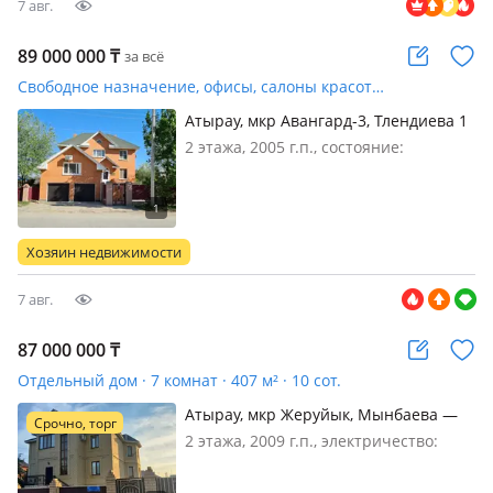
7 авг.
89 000 000
₸
за всё
Свободное назначение, офисы, салоны красоты, медцентры и аптеки, образование · 433 м²
Атырау, мкр Авангард-3, Тлендиева 1
— Парк Победы, Каспиан клиник
2 этажа, 2005 г.п., состояние:
требуется косметический ремонт,
вход: отдельный, свет, вода, газ,
канализация, отопление, решетки на
окнах, пожарная сигнализация, своя,
Хозяин недвижимости
потолки 3м., Коттедж в два этаж…
7 авг.
87 000 000
₸
Отдельный дом · 7 комнат · 407 м² · 10 сот.
Атырау, мкр Жеруйык, Мынбаева —
Срочно, торг
Возле Жеты Казына
2 этажа, 2009 г.п., электричество:
есть, газ: автономный, потолки 3м.,
без мебели, Дом в мкр. Жеруйык, с