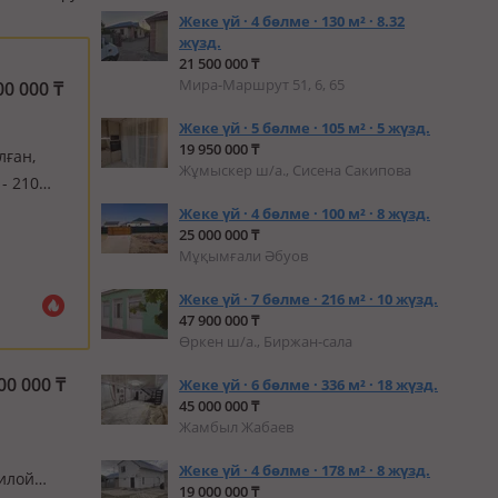
Жеке үй · 4 бөлме · 130 м² · 8.32
жүзд.
21 500 000 ₸
Мира-Маршрут 51, 6, 65
00 000
₸
Жеке үй · 5 бөлме · 105 м² · 5 жүзд.
19 950 000 ₸
лған,
Жұмыскер ш/а., Сисена Сакипова
- 210
ған,
Жеке үй · 4 бөлме · 100 м² · 8 жүзд.
25 000 000 ₸
Мұқымғали Әбуов
Жеке үй · 7 бөлме · 216 м² · 10 жүзд.
47 900 000 ₸
Өркен ш/а., Биржан-сала
00 000
₸
Жеке үй · 6 бөлме · 336 м² · 18 жүзд.
45 000 000 ₸
Жамбыл Жабаев
Жеке үй · 4 бөлме · 178 м² · 8 жүзд.
жилой
19 000 000 ₸