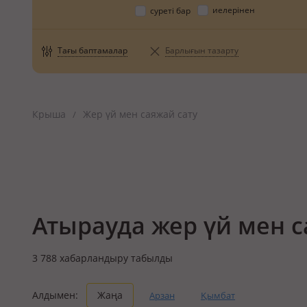
иелерінен
суреті бар
Тағы баптамалар
Барлығын тазарту
Крыша
Жер үй мен саяжай сату
/
Атырауда жер үй мен с
3 788
хабарландыру табылды
Алдымен:
Жаңа
Арзан
Қымбат