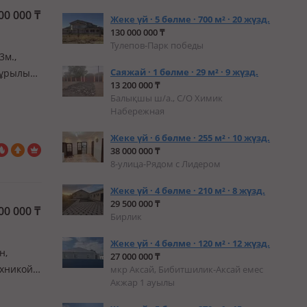
00 000
₸
Жеке үй · 5 бөлме · 700 м² · 20 жүзд.
130 000 000 ₸
Тулепов-Парк победы
3м.,
Саяжай · 1 бөлме · 29 м² · 9 жүзд.
Құрылыс
13 200 000 ₸
дары
Балықшы ш/а., С/О Химик
Набережная
Жеке үй · 6 бөлме · 255 м² · 10 жүзд.
38 000 000 ₸
8-улица-Рядом с Лидером
Жеке үй · 4 бөлме · 210 м² · 8 жүзд.
29 500 000 ₸
00 000
₸
Бирлик
Жеке үй · 4 бөлме · 120 м² · 12 жүзд.
н,
27 000 000 ₸
хникой,
мкр Аксай, Бибитшилик-Аксай емес
Акжар 1 ауылы
таже
хня. Дв…