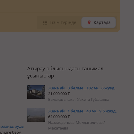
Тізім түрінде
Картада
Атырау облысындағы танымал
ұсыныстар
Жеке үй · 3 бөлме · 102 м² · 6 жүзд.
21 000 000 ₸
Балықшы ш/а., Уахита Губашева
Жеке үй · 1 бөлме · 40 м² · 9.5 жүзд.
62 000 000 ₸
Нажмеденова-Молдагалиева /
арландыруды
Макатаева
өлімге беру