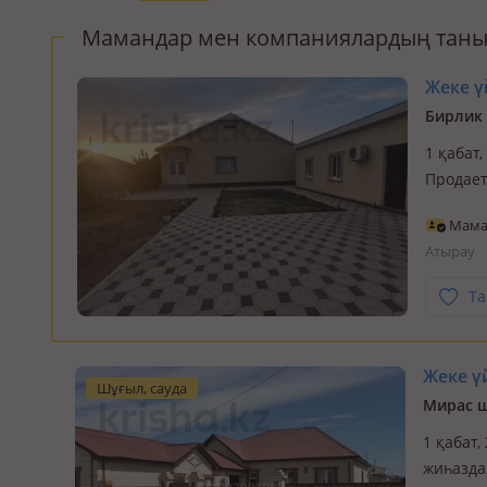
Мамандар мен компаниялардың таны
Жеке үй
Бирлик 
1 қабат,
Продаетс
кв. м. Е
Мам
времянк
Атырау
Та
Жеке үй
Шұғыл, сауда
Мирас ш
1 қабат,
жиһазда