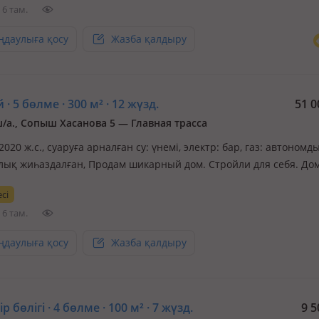
6 там.
ңдаулыға қосу
Жазба қалдыру
 · 5 бөлме · 300 м² · 12 жүзд.
51 0
/а., Сопыш Хасанова 5 — Главная трасса
 2020 ж.с., суаруға арналған су: үнемі, электр: бар, газ: автономды
толық жиһаздалған, Продам шикарный дом. Стройли для себя. До
жен вдоль главной трассы. Рядом есиь 3 школы, 3 садике. Остан
сі
ны, супермаркеты. Двор весь застелен брусчаткой. Есть 30…
6 там.
ңдаулыға қосу
Жазба қалдыру
р бөлігі · 4 бөлме · 100 м² · 7 жүзд.
9 5