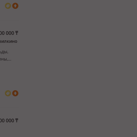
00 000
₸
рилкино
ьды,
ины,
00 000
₸