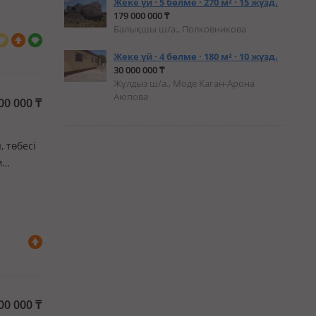
Жеке үй · 5 бөлме · 270 м² · 15 жүзд.
179 000 000 ₸
Балықшы ш/а., Полковникова
Жеке үй · 4 бөлме · 180 м² · 10 жүзд.
30 000 000 ₸
Жұлдыз ш/а., Моде Каган-Арона
Аюпова
00 000
₸
, төбесі
м
овка,
00 000
₸