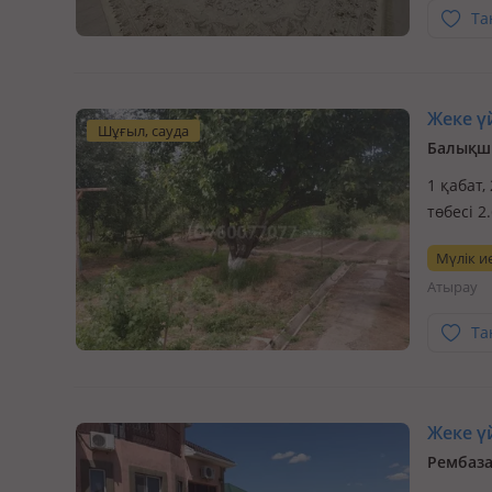
Та
Жеке үй
Шұғыл, сауда
Балықшы
1 қабат,
төбесі 2
рядом о
Мүлік ие
Атырау
Та
Жеке үй
Рембаза 