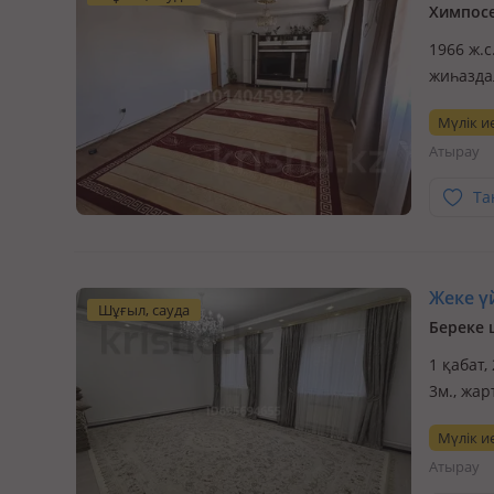
Химпосе
1966 ж.с
жиһаздал
у каждог
Мүлік ие
системы
Атырау
Та
Жеке үй
Шұғыл, сауда
Береке 
1 қабат,
3м., жа
года по
Мүлік ие
10 сото
Атырау