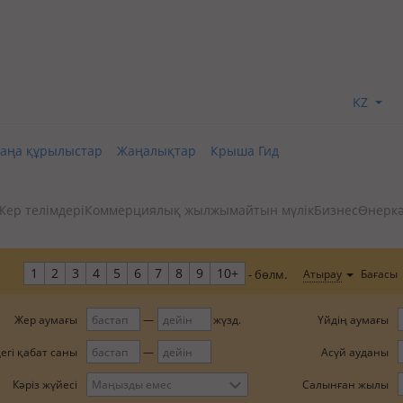
KZ
аңа құрылыстар
Жаңалықтар
Крыша Гид
Жер телімдері
Коммерциялық жылжымайтын мүлік
Бизнес
Өнеркә
1
2
3
4
5
6
7
8
9
10+
Бағасы
Атырау
- бөлм.
Жер аумағы
Үйдің аумағы
жүзд.
егі қабат саны
Асүй ауданы
Салынған жылы
Кәріз жүйесі
Маңызды емес