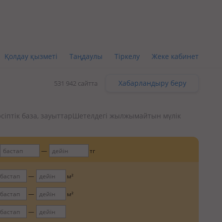
Қолдау қызметі
Таңдаулы
Тіркелу
Жеке кабинет
Хабарландыру беру
531 942 сайтта
сіптік база, зауыттар
Шетелдегі жылжымайтын мүлік
тг
м²
м²