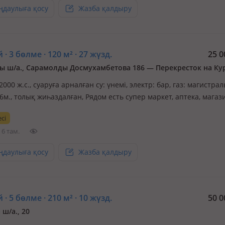
ңдаулыға қосу
Жазба қалдыру
 · 3 бөлме · 120 м² · 27 жүзд.
25 0
 ш/а., Сарамолды Досмухамбетова 186 — Перекресток на Ку
 2000 ж.с., суаруға арналған су: үнемі, электр: бар, газ: магистрал
.6м., толық жиһаздалған, Рядом есть супер маркет, аптека, магаз
стоновка
сі
6 там.
ңдаулыға қосу
Жазба қалдыру
 · 5 бөлме · 210 м² · 10 жүзд.
50 0
ш/а., 20