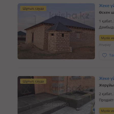
Жеке үй
Шұғыл, сауда
Өскен ш
1 қабат,
Дамбыда
сапалы 
Мүлік ие
ГОСТ ста
Атырау
Та
Жеке үй
Шұғыл, сауда
Жерұйық
2 қабат,
Продаёт
на 2-м э
Мүлік ие
большой 