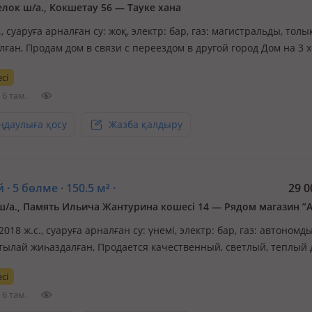
лок ш/а., Кокшетау 56 — Тауке хана
., суаруға арналған су: жоқ, электр: бар, газ: магистральды, толы
ған, Продам дом в связи с переездом в другой город Дом на 3 х
о свой двор и въезд, зимой тепло, летом прохладно, есть две сп
сі
, во двор нужны вложения, а так сам дом подходит к тому что м
6 там.
ңдаулыға қосу
Жазба қалдыру
 · 5 бөлме · 150.5 м² ·
29 0
ш/а., Память Ильича Жантурина кошесі 14 — Рядом магазин ”
 2018 ж.с., суаруға арналған су: үнемі, электр: бар, газ: автономды
ртылай жиһаздалған, Продается качественный, светлый, теплый 
стройки. Дом строили для себя. Все коммуникации проведены. У
сі
к, во дворе имеются плодовые деревья и ягоды. Через доро…
6 там.