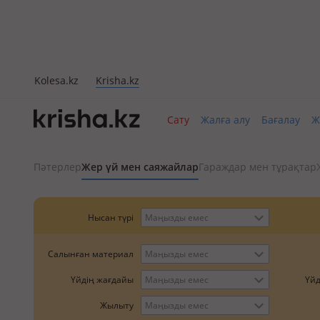
Kolesa.kz
Krisha.kz
Сату
Жалға алу
Бағалау
Ж
Пәтерлер
Жер үй мен саяжайлар
Гараждар мен тұрақтар
Нысан түрі
Маңызды емес
Салынған материал
Маңызды емес
Үйд
Үйдің жағдайы
Маңызды емес
Жылыту
Маңызды емес