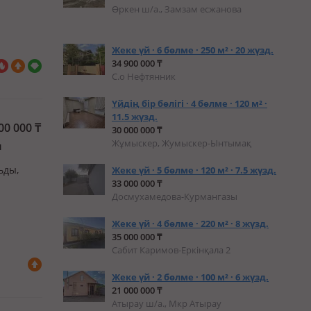
тёплый и
Өркен ш/а., Замзам есжанова
новным
Жеке үй · 6 бөлме · 250 м² · 20 жүзд.
34 900 000 ₸
С.о Нефтянник
Үйдің бір бөлігі · 4 бөлме · 120 м² ·
11.5 жүзд.
00 000
₸
30 000 000 ₸
Жұмыскер, Жумыскер-Ынтымақ
л
ьды,
Жеке үй · 5 бөлме · 120 м² · 7.5 жүзд.
33 000 000 ₸
Досмухамедова-Курмангазы
Жеке үй · 4 бөлме · 220 м² · 8 жүзд.
35 000 000 ₸
Сабит Каримов-Еркінқала 2
Жеке үй · 2 бөлме · 100 м² · 6 жүзд.
21 000 000 ₸
Атырау ш/а., Мкр Атырау