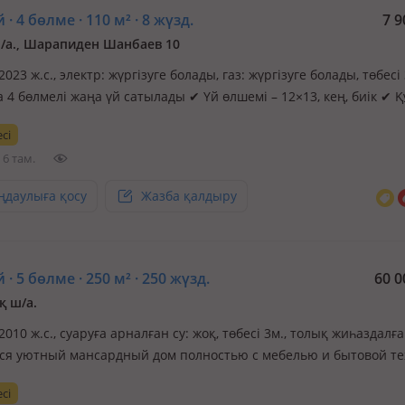
 · 4 бөлме · 110 м² · 8 жүзд.
7 9
/а., Шарапиден Шанбаев 10
 2023 ж.с., электр: жүргізуге болады, газ: жүргізуге болады, төбесі 
 4 бөлмелі жаңа үй сатылады ✔ Үй өлшемі – 12×13, кең, биік ✔ 
материалдан салынып жатыр ✔ Бөлек котельный ✔ Электр сым
сі
ндартпен жүргізілген, штукатурка тегіс жасалған ✔ Гос а…
6 там.
ңдаулыға қосу
Жазба қалдыру
 · 5 бөлме · 250 м² · 250 жүзд.
60 0
 ш/а.
 2010 ж.с., суаруға арналған су: жоқ, төбесі 3м., толық жиһаздалға
ся уютный мансардный дом полностью с мебелью и бытовой те
таже 3 спальные комнаты, 1 санузел и небольшой холл, на 1-м э
сі
светлый зал, малый зал, 1 санузел, большой гостевой холл и ку