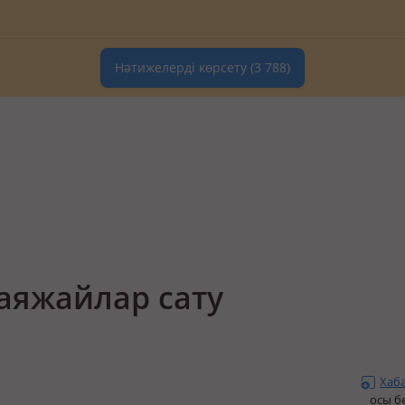
Нәтижелерді көрсету
(3 788)
аяжайлар сату
Хаб
осы б