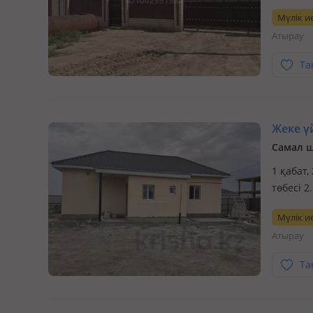
дом в г.
Мүлік ие
ухоженн
Атырау
д…
Та
Жеке үй
Самал ш
1 қабат,
төбесі 2
Мүлік ие
Атырау
Та