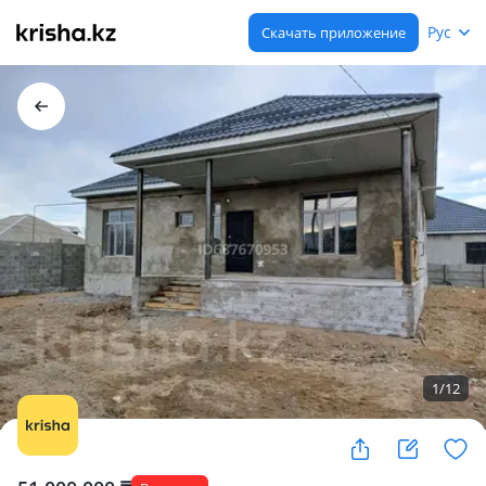
Рус
Скачать приложение
1
/
12