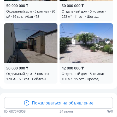
50 000 000 ₸
50 000 000 ₸
Отдельный дом · 5 комнат · 80
Отдельный дом · 5 комнат ·
м² · 16 сот. · Абая 478
253 м² · 11 сот. · Шона
Смаханулы 61
50 000 000 ₸
42 000 000 ₸
Отдельный дом · 5 комнат ·
Отдельный дом · 5 комнат ·
120 м² · 6.5 сот. · Сейлхан
100 м² · 15 сот. · Проезд
Аққозиев 66
Санырак батыра 6 — Зеленый
ковер,переулок Санырак
батыра 6
Пожаловаться на объявление
ID: 687670953
24 июня
0