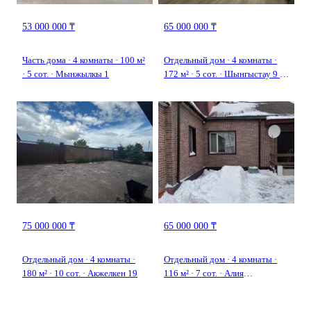
53 000 000 ₸
65 000 000 ₸
Часть дома · 4 комнаты · 100 м²
Отдельный дом · 4 комнаты ·
· 5 сот. · Мынжылкы 1
172 м² · 5 сот. · Шынгыстау 9 —
Суйинбай акын
75 000 000 ₸
65 000 000 ₸
Отдельный дом · 4 комнаты ·
Отдельный дом · 4 комнаты ·
180 м² · 10 сот. · Акжелкен 19
116 м² · 7 сот. · Алия
Молдагулова 8/2 — Недалеко
от проспекта победы