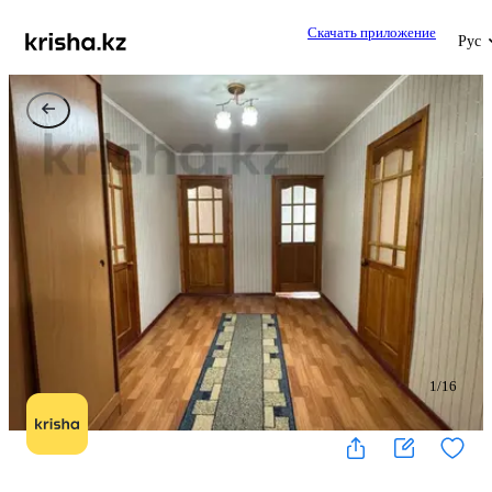
Скачать приложение
Рус
1
/
16