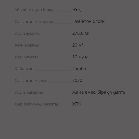
Жоқ
Айырбастауға болады
Газбетон блогы
Салынған материал
276.6 м²
Үйдің аумағы
20 м²
Асүй ауданы
10 жүзд.
Жер аумағы
2 қабат
Қабат саны
2020
Салынған жылы
Жаңа емес, бірақ ұқыпты
Үйдің жағдайы
ЖТҚ
Жер телімінің мақсаты