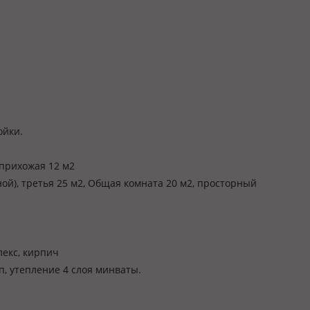
ойки.
, прихожая 12 м2
бной), третья 25 м2, Общая комната 20 м2, просторный
лекс, кирпич
, утепление 4 слоя минваты.