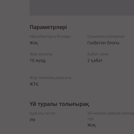
Параметрлері
Айырбастауға болады
Салынған материал
Жоқ
Газбетон блогы
Жер аумағы
Қабат саны
10 жүзд.
2 қабат
Жер телімінің мақсаты
ЖТҚ
Үй туралы толығырақ
Құжаты түгел
Үй немесе саяжай кепілд
тұр
Ия
Жоқ