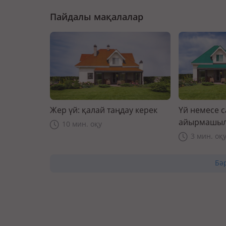
Пайдалы мақалалар
Жер үй: қалай таңдау керек
Үй немесе 
айырмашыл
10 мин. оқу
3 мин. оқ
Бә