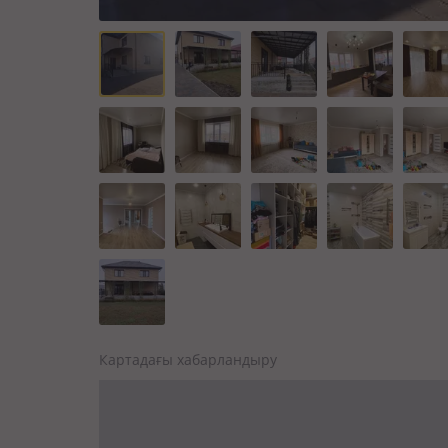
Картадағы хабарландыру