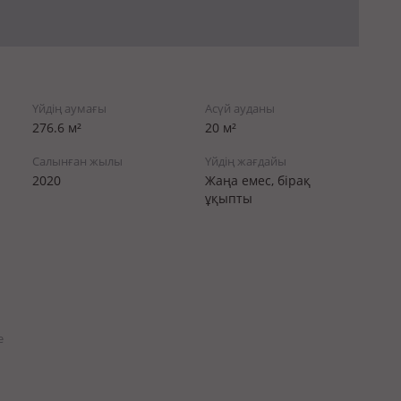
Үйдің аумағы
Асүй ауданы
276.6 м²
20 м²
Салынған жылы
Үйдің жағдайы
2020
Жаңа емес, бірақ
ұқыпты
е