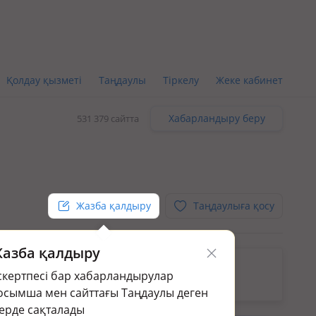
Қолдау қызметі
Таңдаулы
Тіркелу
Жеке кабинет
Хабарландыру беру
531 379 сайтта
Жазба қалдыру
Таңдаулыға қосу
азба қалдыру
кін.
скертпесі бар хабарландырулар
раңыз:
Жер үй мен саяжай сату в Костанае
осымша мен сайттағы Таңдаулы деген
ерде сақталады