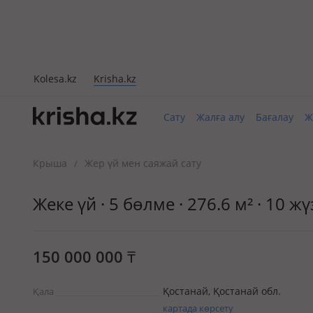
Kolesa.kz
Krisha.kz
Сату
Жалға алу
Бағалау
Ж
Крыша
Жер үй мен саяжай сату
/
Жеке үй · 5 бөлме · 276.6 м² · 10 
150 000 000
₸
Қостанай, Қостанай обл.
Қала
картада көрсету