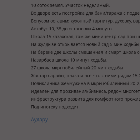
10 соток земля. Участок неделимый.
Во дворе есть постройка для бани/гаража с под
Бонусом оставим: кухонный гарнитур, духовку, в
Автобус 10, 38 до остановки 4 минуты
Школа 15 казахская, там-же миницентр-сад при ш
На жулдызе открывается новый сад 5 мин ходьбы
На береке две школы смешанная и смарт школа се
Назарбаев школа 10 минут ходьбы.
27 школа мкрн юбилейный 20 мин ходьбы
Жастар сарайы, плаза и всё что с ними рядом 15-
Поликлиника жемчужина в мкрн юбилейный 20-25
Идеален для проживания/бизнеса, рядом многоэт
инфраструктура развита для комфортного прожива
Под ипотеку подходит.
Аудару