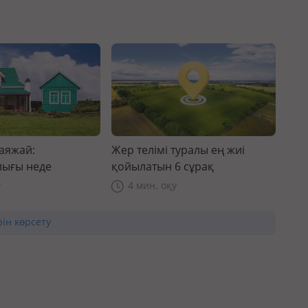
саяжай:
Жер телімі туралы ең жиі
ығы неде
қойылатын 6 сұрақ
у
4 мин. оқу
рін көрсету