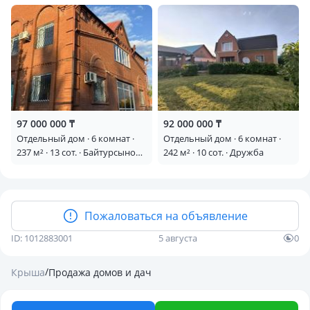
Наримановская 122/3 —
Герцена 58/20 — Кобланды
Баймагамбетова
батыра-Курганская
97 000 000 ₸
92 000 000 ₸
Отдельный дом · 6 комнат ·
Отдельный дом · 6 комнат ·
237 м² · 13 сот. · Байтурсынова
242 м² · 10 сот. · Дружба
— Дощанова
Пожаловаться на объявление
ID: 1012883001
5 августа
0
/
Крыша
Продажа домов и дач