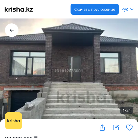
Рус
Скачать приложение
1
/
24