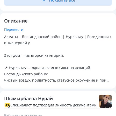
Показать всё
Описание
Перевести
Алматы | Бостандыкский район | Нурлытау | Резиденция с
инженерией у
Этот дом — из второй категории.
📍 Нурлытау — одна из самых сильных локаций
Бостандыкского района:
чистый воздух, приватность, статусное окружение и при
этом удобный доступ к городу
Шымырбаева Нурай
Здесь важна не только площадь.
Здесь важна основа.
Специалист подтвердил личность документами
Работает в компании