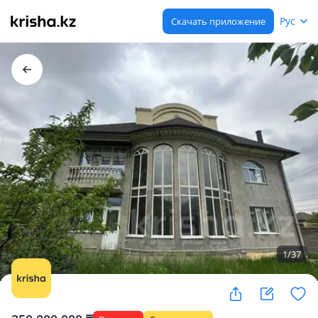
Рус
Скачать приложение
1
/
37