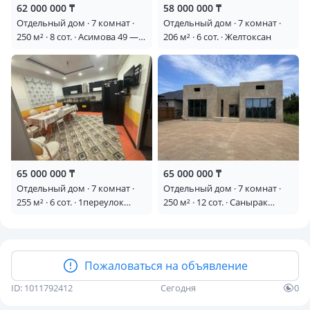
62 000 000 ₸
58 000 000 ₸
Отдельный дом · 7 комнат ·
Отдельный дом · 7 комнат ·
250 м² · 8 сот. · Асимова 49 —
206 м² · 6 сот. · Желтоксан
Пр.Жамбыла / Кенена
Азербаева
65 000 000 ₸
65 000 000 ₸
Отдельный дом · 7 комнат ·
Отдельный дом · 7 комнат ·
255 м² · 6 сот. · 1переулок
250 м² · 12 сот. · Санырак
Мәңгілік Ел 6 — Сулейманова
батыра 36
Пожаловаться на объявление
ID: 1011792412
Сегодня
0