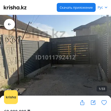
Рус
Скачать приложение
1
/
33