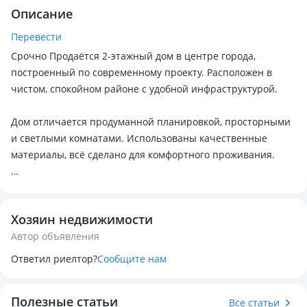
Описание
Перевести
Срочно Продаётся 2-этажный дом в центре города,
построенный по современному проекту. Расположен в
чистом, спокойном районе с удобной инфраструктурой.
Дом отличается продуманной планировкой, просторными
и светлыми комнатами. Использованы качественные
материалы, всё сделано для комфортного проживания.
Отличное местоположение — рядом школы, магазины,
детские сады и всё необходимое для жизни. Идеальный
Хозяин недвижимости
вариант для семьи, ценящей уют и удобство.
Автор объявления
Торг есть
Ответил риелтор?
Сообщите нам
Полезные статьи
Все статьи