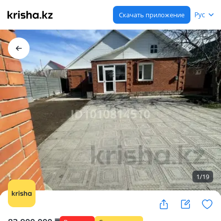
Рус
Скачать приложение
1
/
19