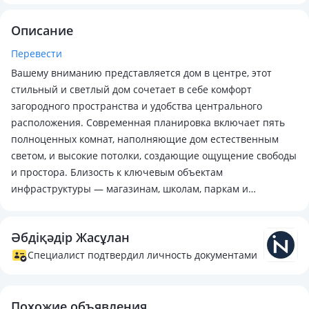
Описание
Перевести
Вашему вниманию представляется дом в центре, этот
стильный и светлый дом сочетает в себе комфорт
загородного пространства и удобства центрального
расположения. Современная планировка включает пять
полноценных комнат, наполняющие дом естественным
светом, и высокие потолки, создающие ощущение свободы
и простора. Близость к ключевым объектам
инфраструктуры — магазинам, школам, паркам и
общественному транспорту — делает этот дом идеальным
выбором для тех, кто ценит комфорт, пространство и живёт
Әбдіқәдір Жасұлан
в ритме города.
Специалист подтвердил личность документами
Похожие объявления