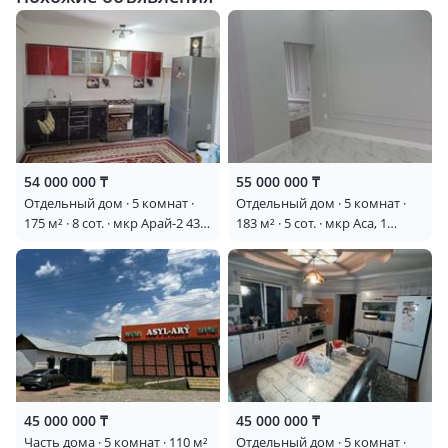
54 000 000 ₸
55 000 000 ₸
Отдельный дом · 5 комнат ·
Отдельный дом · 5 комнат ·
175 м² · 8 сот. · мкр Арай-2 43
183 м² · 5 сот. · мкр Аса, 1
— Шото рустовели
переулок Ақмолда батыр 14
— Ташкентская
45 000 000 ₸
45 000 000 ₸
Часть дома · 5 комнат · 110 м²
Отдельный дом · 5 комнат ·