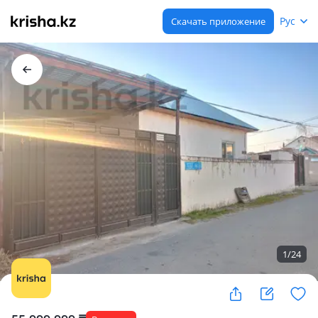
Рус
Скачать приложение
1
/
24