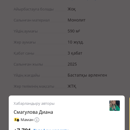
Жоқ
Айырбастауға болады
Монолит
Салынған материал
590 м²
Үйдің аумағы
10 жүзд.
Жер аумағы
3 қабат
Қабат саны
2025
Салынған жылы
Бастапқы әрленген
Үйдің жағдайы
ЖТҚ
Жер телімінің мақсаты
Хабарландыру авторы
Смагулова Диана
Маман