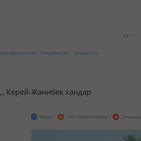
KZ
аңа құрылыстар
Жаңалықтар
Крыша Гид
зд., Керей-Жанибек хандар
Ұзарту
"ТОП" тізіміне жіберу
Танымал 