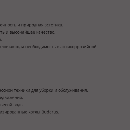
вечность и природная эстетика.
сть и высочайшее качество.
.
, исключающая необходимость в антикоррозийной
ассной техники для уборки и обслуживания.
редвижения.
тьевой воды.
тизированные котлы Buderus.