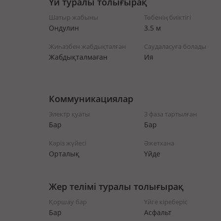
Үй туралы толығырақ
Шатыр жабыны
Төбенің биіктігі
Ондулин
3.5 м
Жиһазбен жабдықталған
Саудаласуға болады
Жабдықталмаған
Ия
Коммуникациялар
Электр қуаты
3 фаза тартылған
Бар
Бар
Кәріз жүйесі
Әжетхана
Орталық
Үйде
Жер телімі туралы толығырақ
Қоршау бар
Үйге кіреберіс
Бар
Асфальт