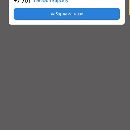
+7 701
Телефон көрсету
Хабарлама жазу