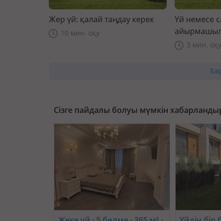
Жер үй: қалай таңдау керек
Үй немесе 
айырмашыл
10 мин. оқу
3 мин. оқ
Бә
Сізге пайдалы болуы мүмкін хабарланды
Жеке үй · 5 бөлме · 365 м² ·
Үйдің бір б