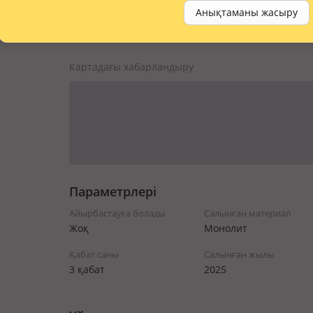
Анықтаманы жасыру
Картадағы хабарландыру
Параметрлері
Айырбастауға болады
Салынған материал
Жоқ
Монолит
Қабат саны
Салынған жылы
3 қабат
2025