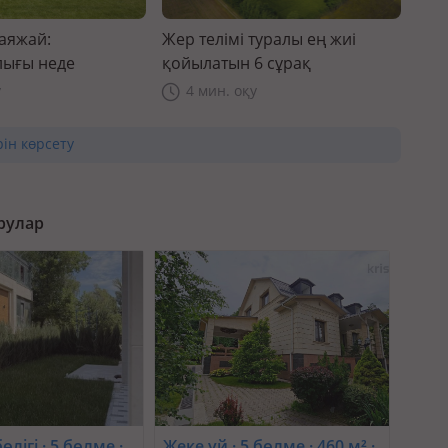
саяжай:
Жер телімі туралы ең жиі
ығы неде
қойылатын 6 сұрақ
у
4 мин. оқу
рін көрсету
рулар
өлігі · 5 бөлме ·
Жеке үй · 5 бөлме · 460 м² ·