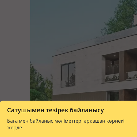
Сатушымен тезірек байланысу
Баға мен байланыс мәліметтері әрқашан көрнекі
жерде