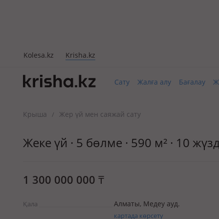
Kolesa.kz
Krisha.kz
Сату
Жалға алу
Бағалау
Ж
Крыша
Жер үй мен саяжай сату
/
Жеке үй · 5 бөлме · 590 м² · 10 жү
1 300 000 000
₸
Алматы, Медеу ауд.
Қала
картада көрсету