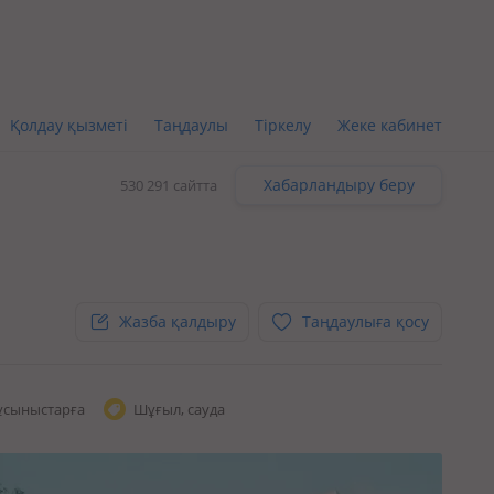
Қолдау қызметі
Таңдаулы
Тіркелу
Жеке кабинет
Хабарландыру беру
530 291 сайтта
Жазба қалдыру
Таңдаулыға қосу
ұсыныстарға
Шұғыл, сауда