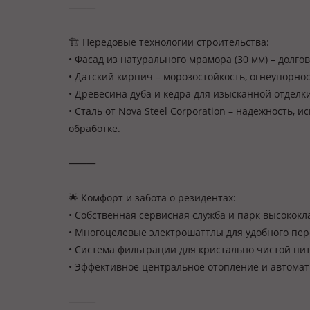
⸻
🏗️ Передовые технологии строительства:
• Фасад из натурального мрамора (30 мм) – долго
• Датский кирпич – морозостойкость, огнеупорно
• Древесина дуба и кедра для изысканной отделки
• Сталь от Nova Steel Corporation – надежность
обработке.
⸻
🌟 Комфорт и забота о резидентах:
• Собственная сервисная служба и парк высококл
• Многоцелевые электрошаттлы для удобного пе
• Система фильтрации для кристально чистой пи
• Эффективное центральное отопление и автома
⸻