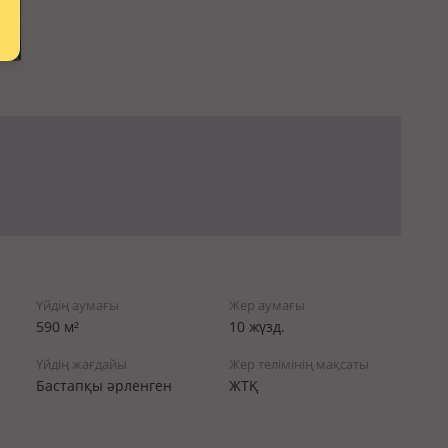
Үйдің аумағы
Жер аумағы
590 м²
10 жүзд.
Үйдің жағдайы
Жер телімінің мақсаты
Бастапқы әрленген
ЖТҚ