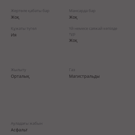
Жертөле қабаты бар
Мансарда бар
Жоқ
Жоқ
Құжаты түгел
Үй немесе саяжай кепілде
тұр
Ия
Жоқ
Жылыту
Газ
Орталық
Магистральды
Ауладағы жабын
Асфальт