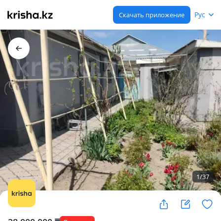
Рус
Скачать приложение
1
/
37