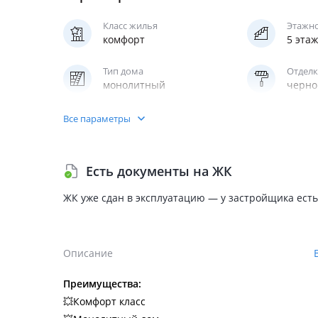
Класс жилья
Этажн
комфорт
5 эта
Тип дома
Отделк
монолитный
черно
Квартир в продаже
Кухня
Все параметры
264
студия
полно
Есть документы на ЖК
Отопление
Лифт
центральное
пасса
ЖК уже сдан в эксплуатацию — у застройщика есть
Описание
Преимущества:
💥Комфорт класс