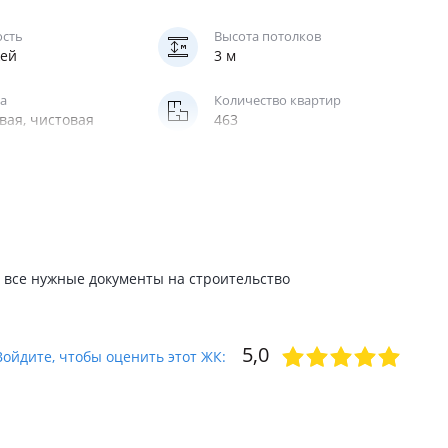
ость
Высота потолков
жей
3 м
а
Количество квартир
вая, чистовая
463
Паркинг
, ниша,
надземный
ценная
жирский
 все нужные документы на строительство
5,0
Войдите, чтобы оценить этот ЖК: