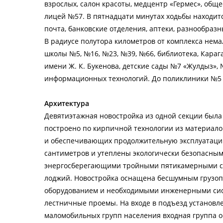
взрослых, салон красоты, медцентр «Гермес», об
лицей №57. В пятнадцати минутах ходьбы находитс
почта, банковские отделения, аптеки, разнообраз
В радиусе полутора километров от комплекса нем
школы №5, №16, №23, №39, №66, библиотека, Кара
имени Ж. К. Букенова, детские сады №7 «Жулдыз», 
информационных технологий. До поликлиники №5 
Архитектура
Девятиэтажная новостройка из одной секции была 
построено по кирпичной технологии из материало
и обеспечивающих продолжительную эксплуатаци
сантиметров и утеплены экологически безопасны
энергосберегающими тройными пятикамерными сте
лоджий. Новостройка оснащена бесшумным грузо
оборудованием и необходимыми инженерными сис
лестничные проемы. На входе в подъезд установл
маломобильных групп населения входная группа 