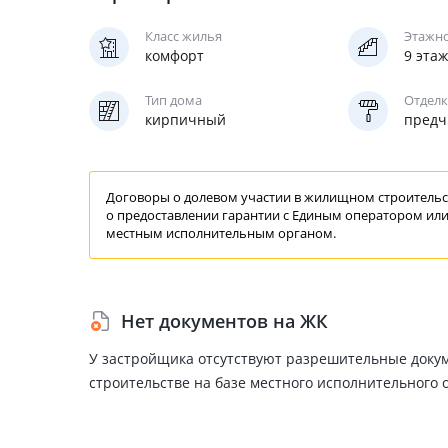
Класс жилья
Этажн
комфорт
9 эта
Тип дома
Отделк
кирпичный
предч
Договоры о долевом участии в жилищном строительст
о предоставлении
гарантии
с Единым
оператором
или
местным исполнительным органом.
Нет документов на ЖК
У застройщика отсутствуют разрешительные доку
строительстве на базе местного исполнительного 