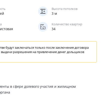
ость
Высота потолков
жей
3 м
а
Количество квартир
истовая
34
ве будут заключаться только после заключения договора
 выдачи
разрешения
на привлечение
денег дольщиков
менты в сфере долевого участия и жилищном
органа