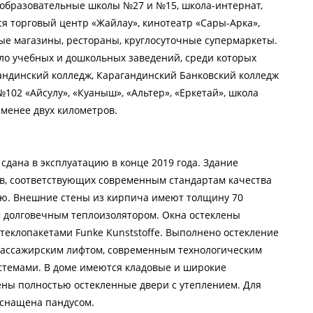
щеобразовательные школы №27 и №15, школа-интернат,
я торговый центр «Жайлау», кинотеатр «Сары-Арка»,
ные магазины, рестораны, круглосуточные супермаркеты.
ало учебных и дошкольных заведений, среди которых
гандинский колледж, Карагандинский Банковский колледж
№102 «Айсулу», «Куаныш», «Альтер», «Еркетай», школа
менее двух километров.
сдана в эксплуатацию в конце 2019 года. Здание
в, соответствующих современным стандартам качества
ю. Внешние стены из кирпича имеют толщину 70
м долговечным теплоизолятором. Окна остеклены
клопакетами Funke Kunststoffe. Выполнено остекление
пассажирским лифтом, современным технологическим
темами. В доме имеются кладовые и широкие
ены полностью остекленные двери с утеплением. Для
оснащена пандусом.