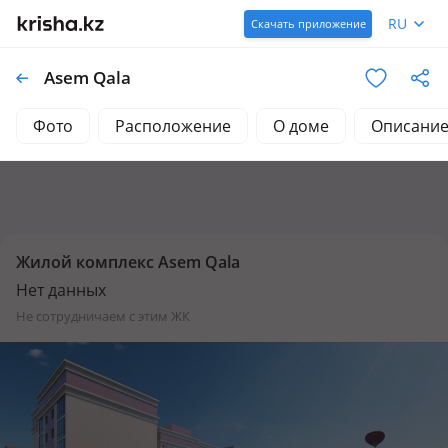
RU
Скачать приложение
Asem Qala
Фото
Расположение
О доме
Описани
Жилой комплекс Asem Qala
Нет данных
не сотрудничаем с этим ЖК