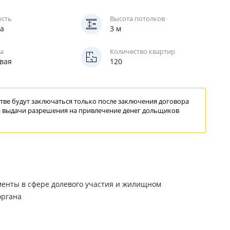
ость
Высота потолков
жа
3 м
а
Количество квартир
вая
120
ве будут заключаться только после заключения договора
 выдачи
разрешения
на привлечение
денег дольщиков
менты в сфере долевого участия и жилищном
органа