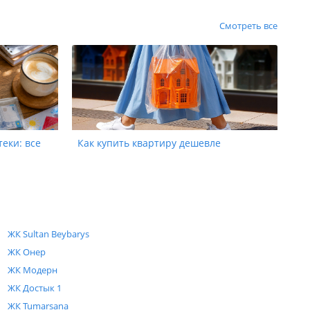
Смотреть все
теки: все
Как купить квартиру дешевле
ЖК Sultan Beybarys
ЖК Онер
ЖК Модерн
ЖК Достык 1
ЖК Tumarsana