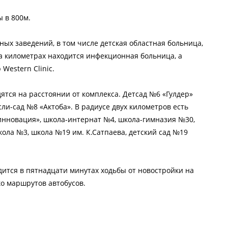
 в 800м.
ных заведений, в том числе детская областная больница,
а километрах находится инфекционная больница, а
Western Clinic.
дятся на расстоянии от комплекса. Детсад №6 «Гулдер»
ли-сад №8 «Актоба». В радиусе двух километров есть
инновация», школа-интернат №4, школа-гимназия №30,
ола №3, школа №19 им. К.Сатпаева, детский сад №19
ится в пятнадцати минутах ходьбы от новостройки на
ко маршрутов автобусов.