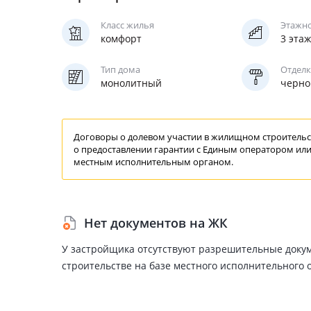
Класс жилья
Этажн
комфорт
3 эта
Тип дома
Отделк
монолитный
черно
Договоры о долевом участии в жилищном строительст
о предоставлении
гарантии
с Единым
оператором
или
местным исполнительным органом.
Нет документов на ЖК
У застройщика отсутствуют разрешительные доку
строительстве на базе местного исполнительного 