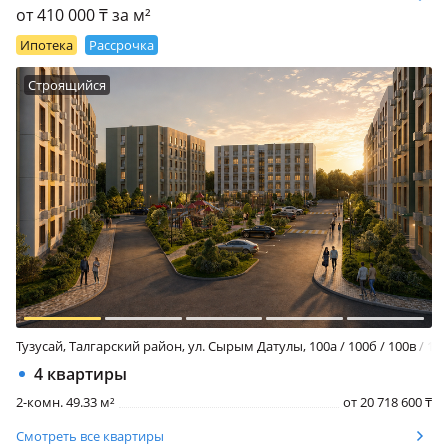
от 410 000 ₸ за м²
Ипотека
Рассрочка
Строящийся
Тузусай, Талгарский район, ул. Сырым Датулы, 100а / 100б / 100в / 10
4 квартиры
2-комн. 49.33 м²
от 20 718 600
₸
Смотреть все квартиры