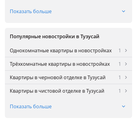
Абай
1
Показать больше
Акмол
2
Аксай
3
Популярные новостройки в Тузусай
Аксу
2
Однокомнатные квартиры в новостройках
1
Актау
190
Трёхкомнатные квартиры в новостройках
1
Актобе
107
Квартиры в черновой отделке в Тузусай
1
Атбасар
1
Квартиры в чистовой отделке в Тузусай
1
Атырау
87
Квартиры доступные в ипотеку в Тузусай
1
Показать больше
Бельбулак (Мичурино)
1
Квартиры доступные в рассрочку в Тузусай
1
Бесагаш
20
Квартиры в строящемся доме в Тузусай
1