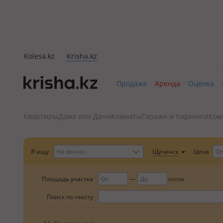
Kolesa.kz
Krisha.kz
Продажа
Аренда
Оценка
Квартиры
Дома или Дачи
Комнаты
Гаражи и паркинги
Ком
Цена
Я ищу
Не важно
Щучинск
Площадь участка
соток
Поиск по тексту