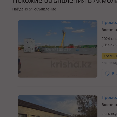
Похожие объявления в Акмоли
Найдено
51
объявление
Промбаз
Восточн
2024 г.п
(СВХ-ск
огороже
Хозяин
наблюде
Кокшета
хранени
В 
Промбаз
Восточн
свет, во