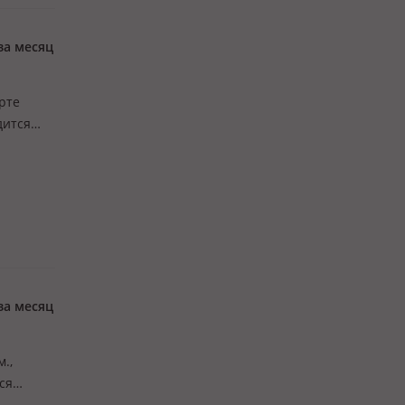
за месяц
ерте
дится
зд,
знес.
за месяц
м.,
ся
, ямы.