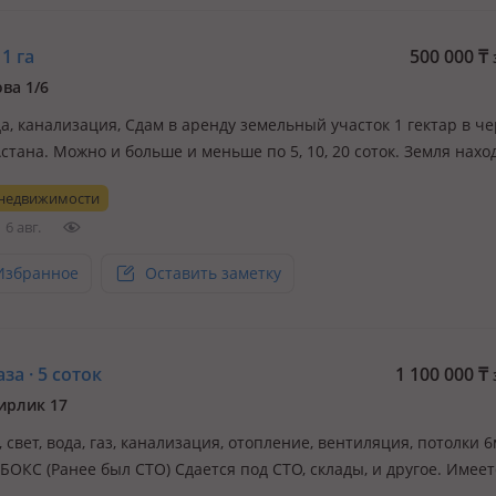
 1 га
500 000
₸
ва 1/6
да, канализация, Сдам в аренду земельный участок 1 гектар в ч
стана. Можно и больше и меньше по 5, 10, 20 соток. Земля нахо
ынком Шанхай и Коянды рядом с заправкой НурАй. Удобный зае
 недвижимости
линия свет вода временные сооружения. Подходит под любой би
6 авг.
н…
Избранное
Оставить заметку
а · 5 соток
1 100 000
₸
ирлик 17
., свет, вода, газ, канализация, отопление, вентиляция, потолки 6
БОКС (Ранее был СТО) Сдается под СТО, склады, и другое. Имеет
вание для СТО - аппаратурный цех, подъемник, токарный станок