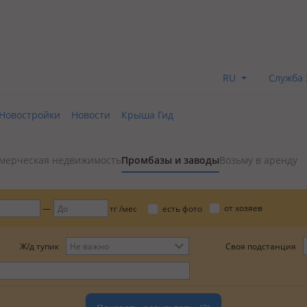
RU
Служба 
Новостройки
Новости
Крыша Гид
мерческая недвижимость
Промбазы и заводы
Возьму в аренду
от хозяев
тг /мес
есть фото
Ж/д тупик
Своя подстанция