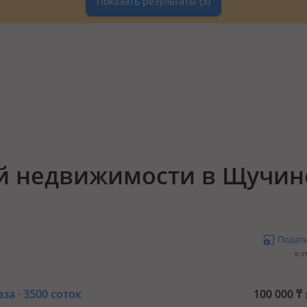
Показать результаты
(3)
 недвижимости в Щучин
Подат
в э
за · 3500 соток
100 000
₸