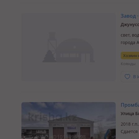
Завод ·
Джунусо
свет, во
города А
между р
Хозяин
первая 
Коянды
Отсыпа
В 
Промбаз
Улица Б
2018 г.п
Сдается 
оборудо