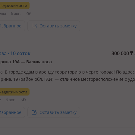
 недвижимости
ие 2 этажа, на 2 этаже две комнаты, одна под офис, а вторая с
олы
6 авг.
Избранное
Оставить заметку
а · 10 соток
300 000
₸
рина 19А — Валиханова
да, В городе сдам в аренду территорию в черте города! По адресу
рина, 19 (район обл. ГАИ) — отличное месторасположение с уд
ом и высокой проходимостью! Объекты: Огороженная территор
 недвижимости
деально подходит для: Автосервиса (СТО) Автомагазина Стоянки
у
6 авг.
Избранное
Оставить заметку