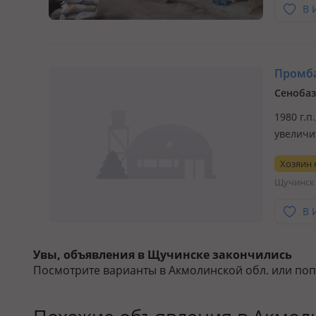
В 
Промба
Сенобаз
1980 г.п
увеличи
до базы
Хозяин
Щучинск
В 
Увы, объявления в Щучинске закончились
Посмотрите варианты в Акмолинской обл. или по