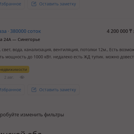
Избранное
Оставить заметку
за · 380000 соток
4 200 000
₸
а 24А — Синегорье
., свет, вода, канализация, вентиляция, потолки 12м., Есть возмо
ть мощность до 1000 кВт. недалеко есть ЖД тупик. можно довес
 недвижимости
2 авг.
Избранное
Оставить заметку
пробуйте изменить фильтры