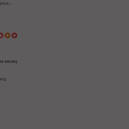
здные
ьный
за месяц
ж/д