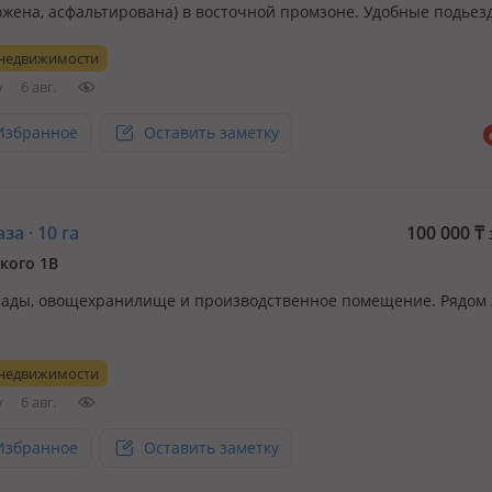
ожена, асфальтирована) в восточной промзоне. Удобные подье
руглосуточная охрана, видеонаблюдение, есть возможность
 недвижимости
авления производственных и складских помещений на длител
у
6 авг.
Избранное
Оставить заметку
а · 10 га
100 000
₸
кого 1В
клады, овощехранилище и производственное помещение. Рядом 
 недвижимости
у
6 авг.
Избранное
Оставить заметку