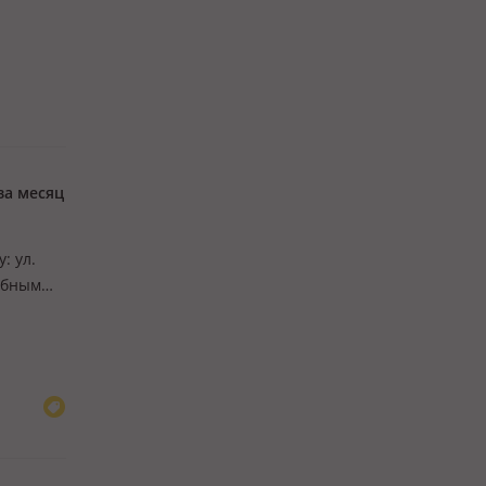
вобо…
за месяц
: ул.
обным
ия – 10
 Склада…