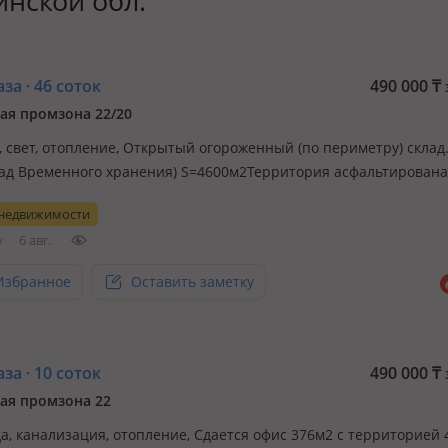
нской обл.
а · 46 соток
490 000
₸
ая промзона 22/20
., свет, отопление, Открытый огороженный (по периметру) склад
лад Временного хранения) S=4600м2Территория асфальтирована
на, удобные подъезные пути, круглосуточная охрана, видео
 недвижимости
ние, освещение. Есть помещение для охраны и рабочих, удобн
у
6 авг.
я ав…
Избранное
Оставить заметку
а · 10 соток
490 000
₸
ая промзона 22
да, канализация, отопление, Сдается офис 376м2 с территорией 