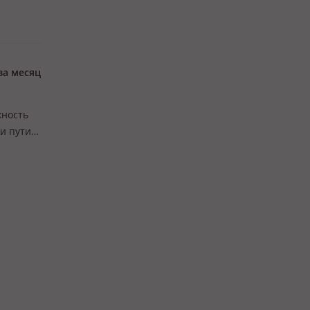
за месяц
жность
ти пути