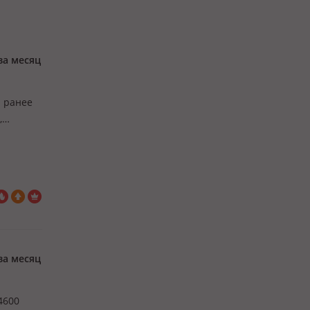
за месяц
. ранее
,
о для
за месяц
4600