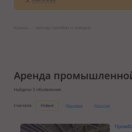
Очистить всё
Крыша
Аренда промбаз и заводов
/
Аренда промышленной
Найдено
3
объявления
Сначала:
Новые
Дешевые
Дорогие
Промба