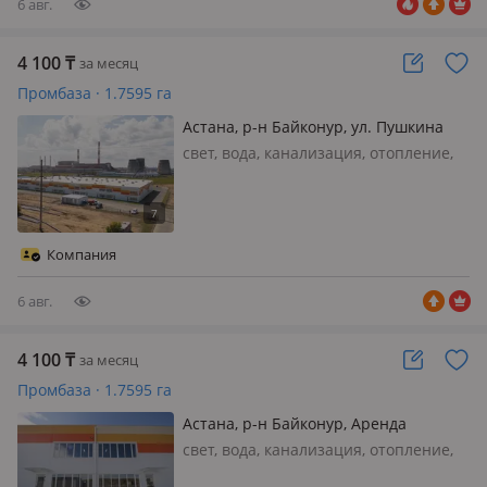
6 авг.
4 100
₸
за месяц
Промбаза · 1.7595 га
Астана, р-н Байконур, ул. Пушкина
свет, вода, канализация, отопление,
Сдаётся в аренду производственное
помещение от 250 м².
Специализированная площадка
производственных помещений,
Компания
готовых к эксплуатации: - Высота
потолков 7 м; - Зо…
6 авг.
4 100
₸
за месяц
Промбаза · 1.7595 га
Астана, р-н Байконур, Аренда
производственных помещений ул.
свет, вода, канализация, отопление,
Пушкина, район Байконур участок 80
Сдаётся в аренду производственное