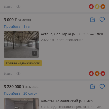
идеально…
6 авг.
3 000
₸
за месяц
Промбаза · 1 га
Астана, Сарыарка р-н, С 39 5 — Спец
цон
2022 г.п., свет, отопление,
вентиляция, потолки 6м., 🏭 Аренда
производственной базы / складского
комплекса Сдаётся
производственная база общей
Хозяин недвижимости
площадью 100 соток с удобной
транспортной доступностью…
6 авг.
3 280 000
₸
за месяц
Промбаза · 20 соток
Алматы, Алмалинский р-н, мкр
Тастак-2, Мкр Тастак-2, улица
свет, вода, канализация, отопление,