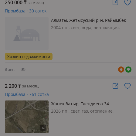
250 000
₸
за месяц
Промбаза · 30 соток
Алматы, Жетысуский р-н, Райымбек
233 — Галилея
2004 г.п., свет, вода, вентиляция,
потолки 4м
Хозяин недвижимости
6 авг.
2 200
₸
за месяц
Промбаза · 761 сотка
Жапек батыр, Тлендиева 34
2026 г.п., свет, газ, отопление,
потолки 10м., Сдадим
Производственные и складские
теплые помещения Высота 8 м