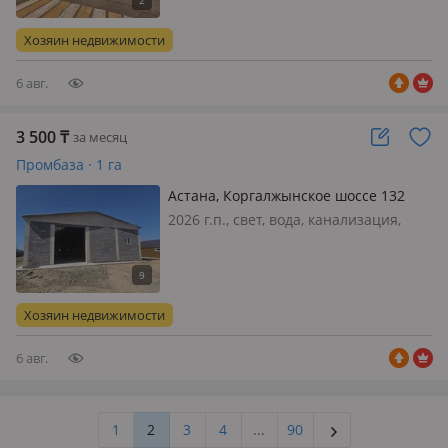
700 м² Сдается производственная
база (складское помещение) общей
Хозяин недвижимости
площадью 2 700 квадратных
метров…
6 авг.
3 500
₸
за месяц
Промбаза · 1 га
Астана, Коргалжынское шоссе 132
2026 г.п., свет, вода, канализация,
вентиляция, потолки 6м., Указанная
стоимость за 1 кв. м. Сдается в
аренду производственно-складское
помещение площадью 920 м²,
Хозяин недвижимости
полностью готовое к эксплуатац…
6 авг.
1
2
3
4
...
90