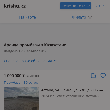
RU
Скачать приложение
На карте
Фильтр
Аренда промбазы в Казахстане
найдено
1 786
объявлений
Сначала новые объявления
1 000 000
₸
за месяц
Промбаза · 50 соток
Астана, р-н Байконур, Улица69 17 —
Пушкина
2024 г.п., свет, отопление, потолки
6м., Сдам отапливаемый склад
1300м2 600м2 300м2 Цена 3000 тг. м2