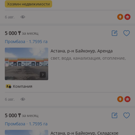
Высота конька 10 м Есть выделенная
Хозяин недвижимости
мощность электроэнергии
6 авг.
5 000
₸
за месяц
Промбаза · 1.7595 га
Астана, р-н Байконур, Аренда
складских помещений ул. Пушкина,
свет, вода, канализация, отопление,
район Байконур участок 80
Сдаётся в аренду складское
помещение от 1300 м²
Специализированная площадка
производственных помещений,
Компания
готовых к эксплуатации: - Высота
потолков 7 м; - Зо…
6 авг.
5 000
₸
за месяц
Промбаза · 1.7595 га
Астана, р-н Байконур, Складское