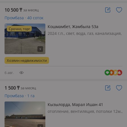
10 500
₸
за месяц
Промбаза · 40 соток
Кошмамбет, Жамбыла 53а
Срочно, торг
2024 г.п., свет, вода, газ, канализация,
отопление, вентиляция, потолки 5м.,
холодильные камеры, пандус, ❄️
Аренда морозильных камер −18…−22
°C в Алматы | От 60 до 250 м² | (Лето
Хозяин недвижимости
2026). ✅ Камера 25…
6 авг.
1 500
₸
за месяц
Промбаза · 1 га
Кызылорда, Марал Ишан 41
отопление, вентиляция, потолки 12м.,
автовесы, ✅ Сдается в аренду
производственная база / склад – 2