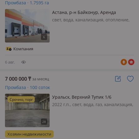
Промбаза · 1.7595 га
Астана, р-н Байконур, Аренда
производственных помещений ул.
свет, вода, канализация, отопление,
Пушкина, район Байконур
Сдаётся в аренду производственное
помещение от 1200 м².
Специализированная площадка
производственных помещений,
Компания
готовых к эксплуатации: - Высота
потолков 7 м; - Зо…
6 авг.
7 000 000
₸
за месяц
Промбаза · 100 соток
Уральск, Верхний Тупик 1/6
Срочно, торг
2022 г.п., свет, вода, газ, канализация,
отопление, вентиляция, потолки 12м.,
пандус, Долгосрочно сдается,
готовый ко въезду, отапливаемый
логистический центр,
Хозяин недвижимости
распределительный центр с