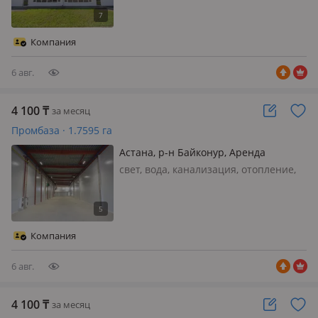
помещение от 600 м².
Специализированная площадка
производственных помещений,
Компания
готовых к эксплуатации: - Высота
потолков 7 м; - Зо…
6 авг.
4 100
₸
за месяц
Промбаза · 1.7595 га
Астана, р-н Байконур, Аренда
производственных помещений ул.
свет, вода, канализация, отопление,
Пушкина, район Байконур
Сдаётся в аренду производственное
помещение от 1800 м².
Специализированная площадка
производственных помещений,
Компания
готовых к эксплуатации: - Высота
потолков 7 м; - Зо…
6 авг.
4 100
₸
за месяц