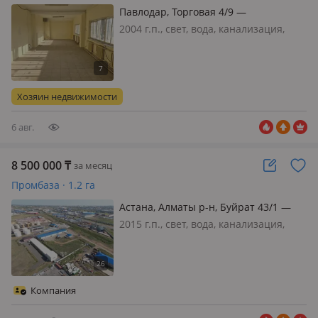
Павлодар, Торговая 4/9 —
Трайвайного управления
2004 г.п., свет, вода, канализация,
отопление, вентиляция, потолки 3м.,
Отдельно стоящее здание на
территории базы. Два этажа по 150 м
кв. Есть душевая, раздевалка, туалет
Хозяин недвижимости
на двух этажах. Дв…
6 авг.
8 500 000
₸
за месяц
Промбаза · 1.2 га
Астана, Алматы р-н, Буйрат 43/1 —
3900 тенге за 1кв.м -
2015 г.п., свет, вода, канализация,
Индустриальный Парк №1
отопление, вентиляция, потолки 7м.,
холодильные камеры, СДАЕТСЯ
КАПИТАЛЬНЫЙ СКЛАД 2190 м² 600
киловатт электричество Видео обзор
Компания
Здания загружен (открывается
через…