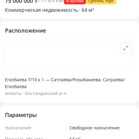
75 000 000 ₸
1 171 875 ₸/м²
В архиве
Срочно, торг
Коммерческая недвижимость · 64 м²
Расположение
Егизбаева 7/10 к 1 — Сатпаева/Розыбакиева; Сатраева/
Егизбаева
Алматы · Бостандыкский р-н
Параметры
Назначение
Свободное назначение
Площадь объекта
64 м²