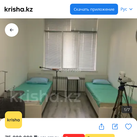
Рус
Скачать приложение
1
/
7