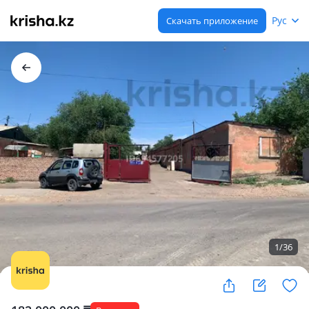
Рус
Скачать приложение
1
/
36