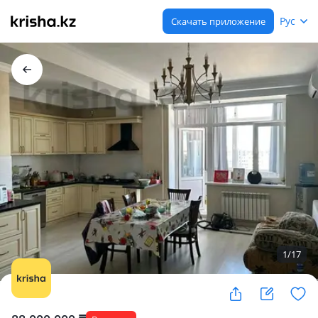
Рус
Скачать приложение
1
/
17