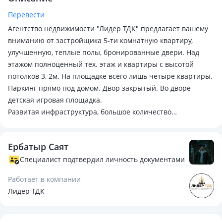
Перевести
Агентство недвижимости "Лидер ТДК" предлагает вашему
вниманию от застройщика 5-ти комнатную квартиру,
улучшенную, теплые полы, бронированные двери. Над
этажом полноценный тех. этаж и квартиры с высотой
потолков 3, 2м. На площадке всего лишь четыре квартиры.
Паркинг прямо под домом. Двор закрытый. Во дворе
детская игровая площадка.
Развитая инфраструктура, большое количество
ресторанов, кафе, торговых домов в шаговой доступности.
Ждем Ваших звонков, уважаемые клиенты! С
Ербатыр Саят
удовольствием ответим на все ваши вопросы, и
организуем просмотр, в любое удобное для вас время, а
Специалист подтвердил личность документами
так же проведем все необходимые переговоры с
Работает в компании
собственником, с учетом ваших интересов.
Лидер ТДК