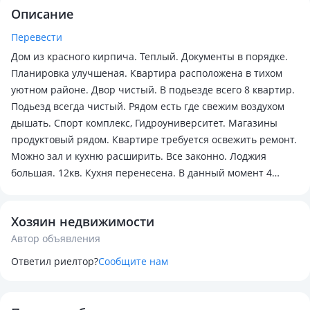
Описание
Перевести
Дом из красного кирпича. Теплый. Документы в порядке.
Планировка улучшеная. Квартира расположена в тихом
уютном районе. Двор чистый. В подьезде всего 8 квартир.
Подьезд всегда чистый. Рядом есть где свежим воздухом
дышать. Спорт комплекс, Гидроуниверситет. Магазины
продуктовый рядом. Квартире требуется освежить ремонт.
Можно зал и кухню расширить. Все законно. Лоджия
большая. 12кв. Кухня перенесена. В данный момент 4
комнаты. Вид на все стороны. Крыша заменена. Все
стояки, канализация заменены. Подвал сухой и чистый.
Хозяин недвижимости
Отличный район для проживание и для сдачи как
Автор объявления
арендное жилье. Не продувает. Квартира теплая. Продаю
только за наличный расчет. Торг есть!
Ответил риелтор?
Сообщите нам