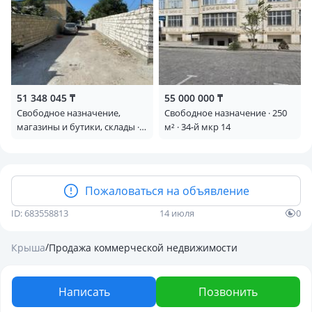
51 348 045 ₸
55 000 000 ₸
Свободное назначение,
Свободное назначение · 250
магазины и бутики, склады ·
м² · 34-й мкр 14
606 м² · Промзона-2 62
Пожаловаться на объявление
ID: 683558813
14 июля
0
/
Крыша
Продажа коммерческой недвижимости
Написать
Позвонить