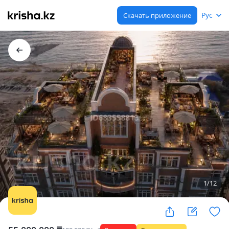
Рус
Скачать приложение
1
/
12