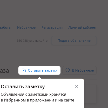
заботы
Избранное
Регистрация
Личный кабинет
Подать объявление
530 788 уже на сайте
лаза
Оставить заметку
В Избранное
Оставить заметку
ьным.
Объявления с заметками хранятся
ажа квартир в Костанае
в Избранном в приложении и на сайте