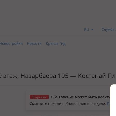
RU
Служба 
Новостройки
Новости
Крыша Гид
/9 этаж, Назарбаева 195 — Костанай П
Объявление может быть неактуал
В архиве
Смотрите похожие объявления в разделе:
Прод