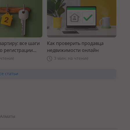
вартиру: все шаги
Как проверить продавца
до регистрации
недвижимости онлайн
 чтение
3 мин. на чтение
се статьи
 Алматы