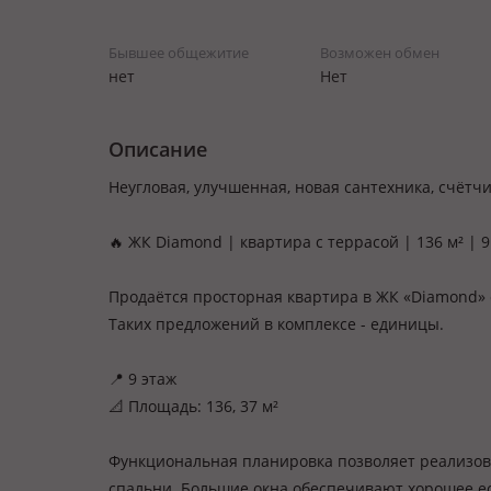
Бывшее общежитие
Возможен обмен
нет
Нет
Описание
Неугловая, улучшенная, новая сантехника, счётчи
🔥 ЖК Diamond | квартира с террасой | 136 м² | 9
Продаётся просторная квартира в ЖК «Diamond» 
Таких предложений в комплексе - единицы.
📍 9 этаж
📐 Площадь: 136, 37 м²
Функциональная планировка позволяет реализов
спальни. Большие окна обеспечивают хорошее ес