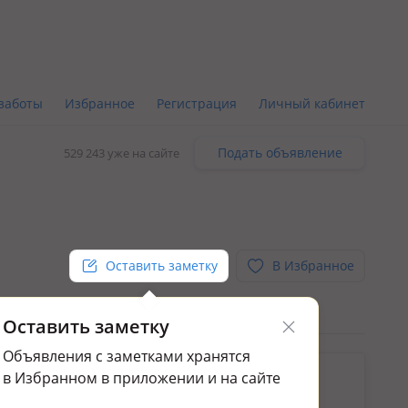
заботы
Избранное
Регистрация
Личный кабинет
Подать объявление
529 243 уже на сайте
Оставить заметку
В Избранное
Оставить заметку
Объявления с заметками хранятся
ьным.
в Избранном в приложении и на сайте
ажа квартир в Бостандыкском р-не