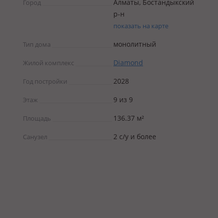
Алматы, Бостандыкский
Город
р-н
показать на карте
монолитный
Тип дома
Diamond
Жилой комплекс
2028
Год постройки
9 из 9
Этаж
136.37 м²
Площадь
2 с/у и более
Санузел