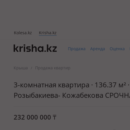
Kolesa.kz
Krisha.kz
Продажа
Аренда
Оценка
Крыша
Продажа квартир
/
3-комнатная квартира · 136.37 м² 
Розыбакиева- Кожабекова СРОЧ
232 000 000
₸