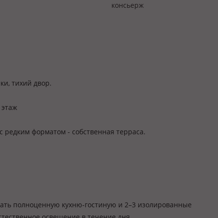
консьерж
ки, тихий двор.
 этаж
с редким форматом - собственная терраса.
ать полноценную кухню-гостиную и 2–3 изолированные
тественное освещение в течение дня.