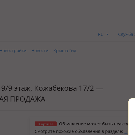
RU
Служба 
Новостройки
Новости
Крыша Гид
· 9/9 этаж, Кожабекова 17/2 —
НАЯ ПРОДАЖА
Объявление может быть неактуал
В архиве
Смотрите похожие объявления в разделе:
Прод