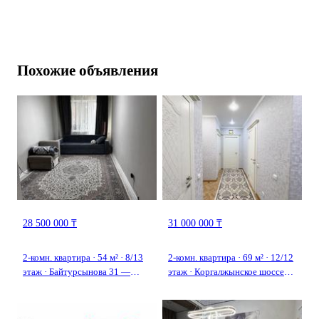
Т.Шевченко
А. 
Похожие объявления
28 500 000 ₸
31 000 000 ₸
2-комн. квартира · 54 м² · 8/13
2-комн. квартира · 69 м² · 12/12
этаж · Байтурсынова 31 —
этаж · Коргалжынское шоссе
Сагадат Нурмагамбетов
31а