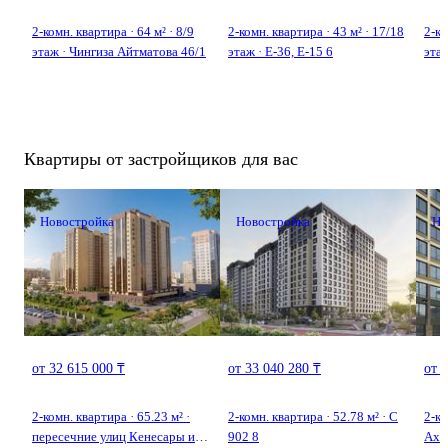
2-комн. квартира · 64 м² · 8/9
2-комн. квартира · 43 м² · 17/18
2-ко
По всем вопросам звоните, не упустите возможность приобрести
этаж · Чингиза Айтматова 46/1
этаж · Е-36, E-15 6
эта
квартиру мечты!
Кум
Квартиры от застройщиков для вас
Новостройка
Новостройка
Но
от 32 615 000 ₸
от 33 040 280 ₸
от 
2-комн. квартира · 65.23 м² ·
2-комн. квартира · 52.78 м² · С
2-ко
пересечние улиц Кенесары и
902 8
Ахм