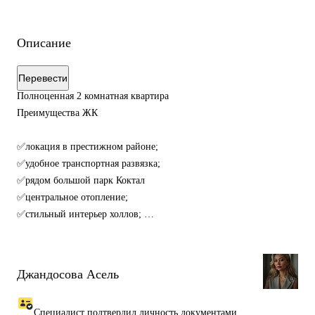
Описание
Перевести
Полноценная 2 комнатная квартира
Преимущества ЖК
✅локация в престижном районе;
✅удобное транспортная развязка;
✅рядом большой парк Коктал
✅центральное отопление;
✅стильный интерьер холлов;
✅энергосберегающие окна;
✅безопасность и защита;
✅круглосуточное видеонаблюдение;
Джандосова Асель
✅уютный двор с озеленением;
✅игровые площадки для детворы;
Специалист подтвердил личность документами