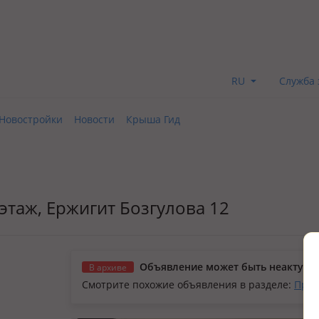
RU
Служба 
Новостройки
Новости
Крыша Гид
3 этаж, Ержигит Бозгулова 12
Объявление может быть неактуал
В архиве
Смотрите похожие объявления в разделе:
Прод