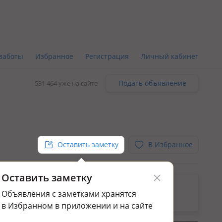
заботы
Избранное
Регистрация
Личный кабинет
Подать объявление
531 464 уже на сайте
Оставить заметку
В Избранное
Оставить заметку
ьным.
Объявления с заметками хранятся
ажа квартир в Кызылорда
в Избранном в приложении и на сайте