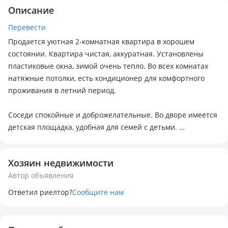
Описание
Перевести
Продается уютная 2-комнатная квартира в хорошем
состоянии. Квартира чистая, аккуратная. Установлены
пластиковые окна, зимой очень тепло. Во всех комнатах
натяжные потолки, есть кондиционер для комфортного
проживания в летний период.
Соседи спокойные и доброжелательные. Во дворе имеется
детская площадка, удобная для семей с детьми.
В квартире остается автоматическая стиральная машина и
Хозяин недвижимости
вместительный угловой шифоньер. Установлена
Автор объявления
качественная входная дверь «Бульдорс».
Ответил риелтор?
Сообщите нам
Отличный вариант для комфортного проживания!