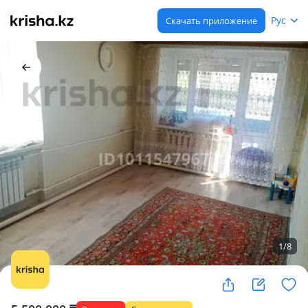
Рус
Скачать приложение
1
/
8