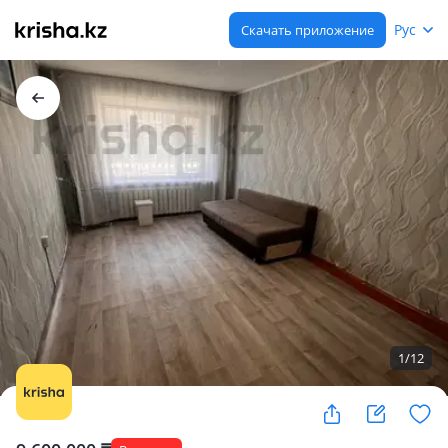
Рус
Скачать приложение
1
/
12