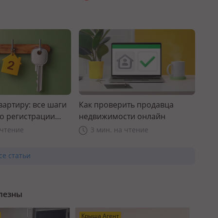
вартиру: все шаги
Как проверить продавца
до регистрации
недвижимости онлайн
 чтение
3 мин. на чтение
се статьи
олезны
Крыша Агент