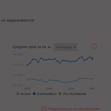
о не задерживаются!
!
Средняя цена за кв. м.
690 950 ₸
654 300 ₸
617 650 ₸
581 000 ₸
18/02
15/04
10/06
05/08
Астана
Есильский р-н
Это объявление
Пожаловаться на объявление