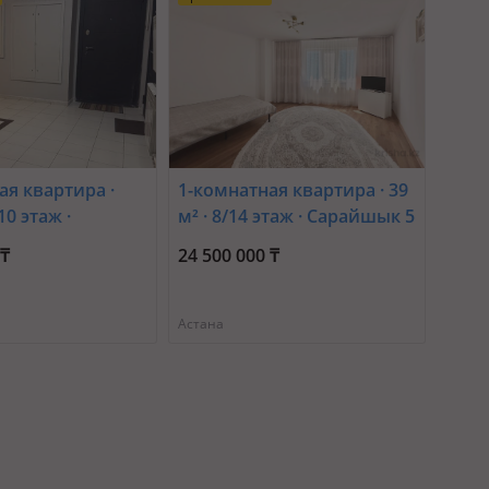
ая квартира ·
1-комнатная квартира · 39
/10 этаж ·
м² · 8/14 этаж · Сарайшык 5
17 Б
е
 ₸
24 500 000 ₸
Астана