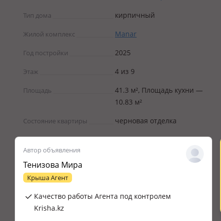
кирпичный
Тип дома
Manar
Жилой комплекс
2025
Год постройки
4 из 9
Этаж
41.3 м², Площадь кухни —
Площадь
10.83 м²
черновая отделка
Состояние квартиры
Автор объявления
Тенизова Мира
Крыша Агент
Качество работы Агента под контролем
Krisha.kz