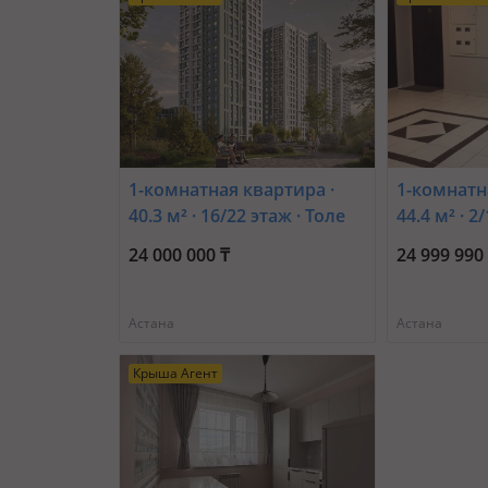
1-комнатная квартира ·
1-комнатн
40.3 м² · 16/22 этаж · Толе
44.4 м² · 2
би 19а
Таскескен 
24 000 000 ₸
24 999 990
Астана
Астана
Крыша Агент