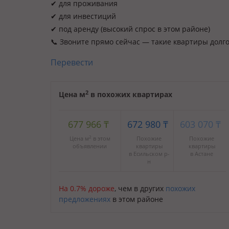
✔ для проживания
✔ для инвестиций
✔ под аренду (высокий спрос в этом районе)
📞 Звоните прямо сейчас — такие квартиры долг
Перевести
2
Цена м
в похожих квартирах
677 966
₸
672 980
₸
603 070
₸
2
Цена м
в этом
Похожие
Похожие
объявлении
квартиры
квартиры
в Есильском р-
в Астане
н
На 0.7% дороже
, чем в других
похожих
предложениях
в этом районе