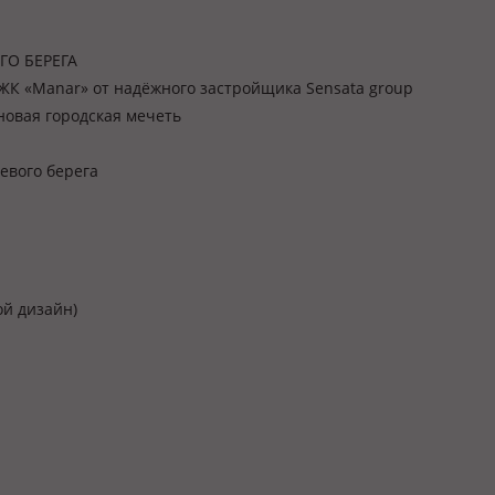
ГО БЕРЕГА
ЖК «Manar» от надёжного застройщика Sensata group
 новая городская мечеть
вого берега
ой дизайн)