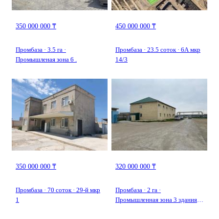
350 000 000 ₸
450 000 000 ₸
Промбаза · 3.5 га ·
Промбаза · 23.5 соток · 6А мкр
Промышленая зона 6 .
14/3
350 000 000 ₸
320 000 000 ₸
Промбаза · 70 соток · 29-й мкр
Промбаза · 2 га ·
1
Промышленная зона 3 здания
90 — Возле заправки Гелиюс