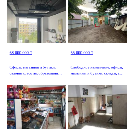
68 000 000 ₸
55 000 000 ₸
Офисы, магазины и бутики,
Свободное назначение, офисы,
салоны красоты, образование ·
магазины и бутики, склады, азс,
50 м² · мкр Гажайып 11/1 —
автосервисы и автомойки,
Arena Park
салоны красоты, бани,
гостиницы и зоны отдыха,
развлечения · 71.2 м² · мкр
Таугуль-2, ул Навои 134 —
Навои-Токтабаева