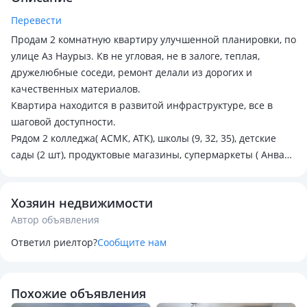
Перевести
Продам 2 комнатную квартиру улучшенной планировки, по
улице Аз Наурыз. Кв не угловая, не в залоге, теплая,
дружелюбные соседи, ремонт делали из дорогих и
качественных материалов.
Квартира находится в развитой инфраструктуре, все в
шаговой доступности.
Рядом 2 колледжа( АСМК, АТК), школы (9, 32, 35), детские
сады (2 шт), продуктовые магазины, супермаркеты ( Анвар,
Дина, Светофор), аптеки, крытая парковка, остановки возле
дома, Mega (Керуен Сити), церковь, мечеть, парк первого
Хозяин недвижимости
президента. Во дворе есть продуктовый муниципальный
Автор объявления
мини рынок. В кв оставляем кухонный встроенный
гарнитур, в прихожей шкаф купе, в зале стенка и мягкая
Ответил риелтор?
Сообщите нам
мебель.
Похожие объявления