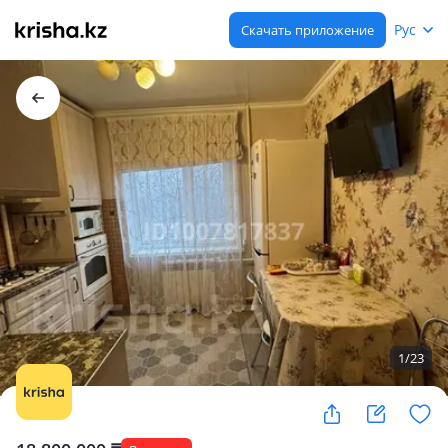
Рус
Скачать приложение
1
/
23