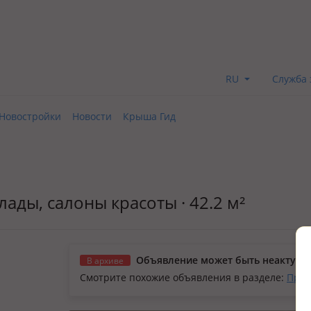
RU
Служба 
Новостройки
Новости
Крыша Гид
ады, салоны красоты · 42.2 м²
Объявление может быть неактуал
В архиве
Смотрите похожие объявления в разделе:
Прод