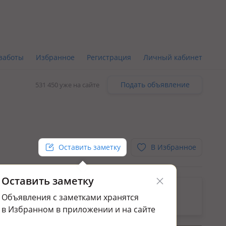
заботы
Избранное
Регистрация
Личный кабинет
Подать объявление
531 450 уже на сайте
Оставить заметку
В Избранное
Оставить заметку
ьным.
Объявления с заметками хранятся
ажа коммерческой недвижимости в мкр Достык
в Избранном в приложении и на сайте