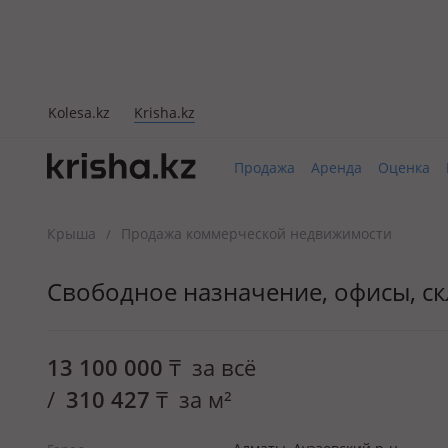
Kolesa.kz
Krisha.kz
Продажа
Аренда
Оценка
Крыша
Продажа коммерческой недвижимости
/
Свободное назначение, офисы, скл
13 100 000
₸
за всё
/
310 427
₸
за м²