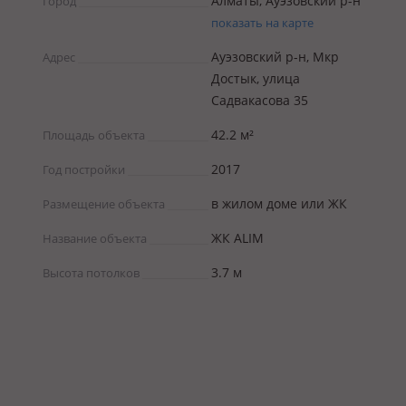
Алматы, Ауэзовский р-н
Город
показать на карте
Ауэзовский р-н, Мкр
Адрес
Достык, улица
Садвакасова 35
42.2 м²
Площадь объекта
2017
Год постройки
в жилом доме или ЖК
Размещение объекта
ЖК ALIM
Название объекта
3.7 м
Высота потолков