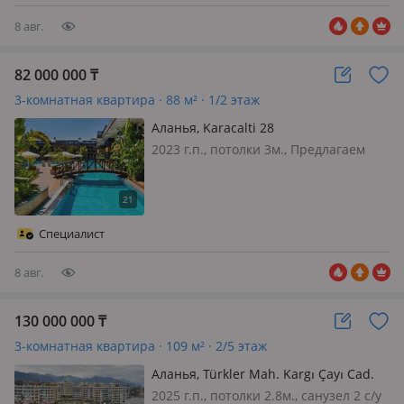
премиальный комплек…
8 авг.
82 000 000
₸
3-комнатная квартира · 88 м² · 1/2 этаж
Аланья, Karacalti 28
2023 г.п., потолки 3м., Предлагаем
вашему вниманию просторную
квартиру 2+1с собственной большой
террасой и прямым выходом в
зеленый сад. Планировка квартиры
Специалист
идеально подходит для комфортной
жизни…
8 авг.
130 000 000
₸
3-комнатная квартира · 109 м² · 2/5 этаж
Аланья, Türkler Mah. Kargı Çayı Cad.
No:10 Alanya /Antalya TÜRKİYE 10
2025 г.п., потолки 2.8м., санузел 2 с/у