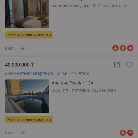
монолитный дом, 2022 г.п., потолки
3.5м., санузел 2 с/у и более,
меблирована полностью, Продам
шикарную квартиру 2+1 в жилом
комплексе Премиум класса. Комплекс
Хозяин недвижимости
расположен на первой береговой
линии…
8 авг.
40 000 000
₸
2-комнатная квартира · 54 м² · 4/7 этаж
Аланья, Payalar 124
2025 г.п., потолки 3м., санузел
совмещенный, меблирована
полностью, В новом ЖК отельного
типа продаем квартиру 1+1 . От дома
трансфер бесплатно до моря 5 раз в
Хозяин недвижимости
день. В ЖК два бассейна, сауна,
хамам…
8 авг.