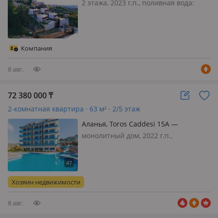
2 этажа, 2023 г.п., поливная вода:
постоянно, электричество: есть,
меблирована полностью, Наш новый
роскошный проект Наши виллы
расположены в районе Оба в Аланье
Компания
на площади 2070 м2 5 минут до
Новог…
8 авг.
72 380 000
₸
2-комнатная квартира · 63 м² · 2/5 этаж
Аланья, Toros Caddesi 15А —
Каргыджак
монолитный дом, 2022 г.п.,
состояние: свежий ремонт,
меблирована полностью, Обмен:
недвижимость, Bitcoin. ВНЖ доступен
для граждан Казахстана и не только!
Хозяин недвижимости
Ihlas City - новый жилой комплекс
класса люк…
8 авг.