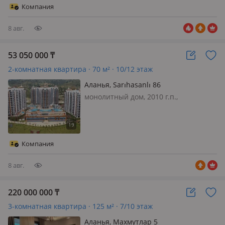
без мебели, Турция, Аланья Район
Компания
Махмутлар Если вы ищете
комфортное место…
8 авг.
53 050 000
₸
2-комнатная квартира · 70 м² · 10/12 этаж
Аланья, Sarıhasanlı 86
монолитный дом, 2010 г.п.,
состояние: свежий ремонт, потолки
2.85м., санузел совмещенный,
телефон: отдельный, интернет ADSL,
меблирована полностью, Квартира
Компания
для вашего отпуска в курортном
город…
8 авг.
220 000 000
₸
3-комнатная квартира · 125 м² · 7/10 этаж
Аланья, Махмутлар 5