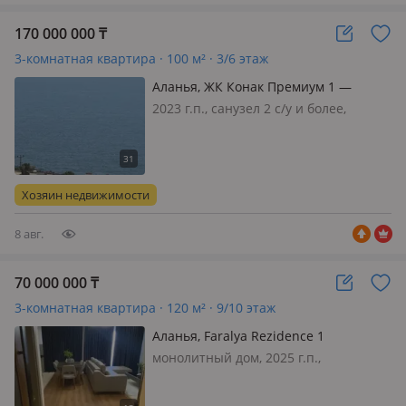
170 000 000
₸
3-комнатная квартира · 100 м² · 3/6 этаж
Аланья, ЖК Конак Премиум 1 —
Каргыджак
2023 г.п., санузел 2 с/у и более,
телефон: отдельный, интернет
оптика, меблирована полностью, В
комплексе есть сауна, хамам,
кинотеатр, фитнес зал, 3 ресторана,
Хозяин недвижимости
рядом 3 супермаркета боулинг з…
8 авг.
70 000 000
₸
3-комнатная квартира · 120 м² · 9/10 этаж
Аланья, Faralya Rezidence 1
монолитный дом, 2025 г.п.,
состояние: свежий ремонт, санузел 2
с/у и более, интернет оптика,