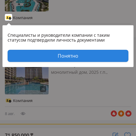
3м., телефон: отдельный, интернет
ADSL, без мебели, Azura World
Residence - новый масштабный
Компания
жилой комплекс премиум-класса со
все…
8 авг.
Специалисты и руководители компании
с таким
статусом подтвердили личность документами
46 000 000
₸
3-комнатная квартира · 75 м² · 2/8 этаж
Понятно
Аланья, Koşk sokak 3 f
монолитный дом, 2025 г.п.,
состояние: свежий ремонт, потолки
2.8м., Аланья, Демирташ
Современный комплекс премиум
класса с инфраструктурой 5* отеля
Компания
2+1 с видом на бассейн
Кондиционеры, вытяжка…
8 авг.
71 850 000
₸