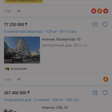
Хозяин недвижимости
8 авг.
77 250 000
₸
3-комнатная квартира · 120 м² · 8/11 этаж
Аланья, Махмутлар 10
монолитный дом, 2012 г.п.,
состояние: свежий ремонт,
меблирована полностью,
Предлагается к продаже просторная
меблированная квартира 2+1 в
Компания
Махмутларе, Аланья, расположенная
всего в 500 метрах от моря…
8 авг.
267 400 000
₸
Отдельный дом · 5 комнат · 200 м² · 500 сот.
Аланья, Оба 35