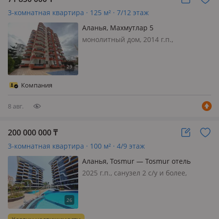
3-комнатная квартира · 125 м² · 7/12 этаж
Аланья, Махмутлар 5
монолитный дом, 2014 г.п.,
состояние: свежий ремонт, санузел 2
с/у и более, меблирована полностью,
Продажа квартиры 2+1 в
Махмутларе, Аланья, в 250 метрах от
Компания
моря Предлагается к продаже
просторн…
8 авг.
200 000 000
₸
3-комнатная квартира · 100 м² · 4/9 этаж
Аланья, Tosmur — Tosmur отель
Diamond Hill Resort
2025 г.п., санузел 2 с/у и более,
Комплекс Nordic SkY Все вопросы по
телефону 400.000 евро