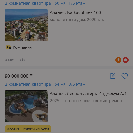
2-комнатная квартира · 50 м² · 1/5 этаж
Аланья, Isa kuculmez 160
монолитный дом, 2020 г.п.,
состояние: свежий ремонт, потолки
2.8м., санузел совмещенный,
телефон: отдельный, интернет ADSL,
меблирована полностью, Идеальная
Компания
квартира для вашего отпуска на
бере…
8 авг.
90 000 000
₸
2-комнатная квартира · 54 м² · 3/5 этаж
Аланья, Лесной лагерь Инджекум A/1
— Новостройка
2025 г.п., состояние: свежий ремонт,
потолки 3м., санузел совмещенный,
меблирована полностью, Продам
квартиру в Турции Аланья Авсаллар,
ЖК Нирвана Форест 2, малоэтажный
Хозяин недвижимости