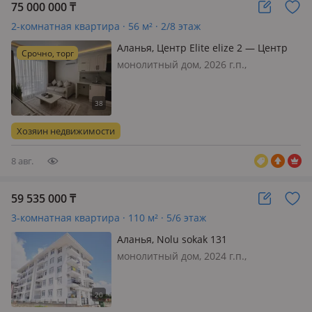
75 000 000
₸
2-комнатная квартира · 56 м² · 2/8 этаж
Аланья, Центр Elite elize 2 — Центр
Срочно, торг
монолитный дом, 2026 г.п.,
состояние: свежий ремонт, санузел
совмещенный, интернет оптика,
меблирована полностью, В центре
города Алании продаётся квартира
Хозяин недвижимости
1+1 56 кв. м в новом ЖК Elite Elize 2
Блок…
8 авг.
59 535 000
₸
3-комнатная квартира · 110 м² · 5/6 этаж
Аланья, Nolu sokak 131
монолитный дом, 2024 г.п.,
состояние: свежий ремонт, потолки
2.85м., санузел совмещенный,
телефон: отдельный, интернет ADSL,