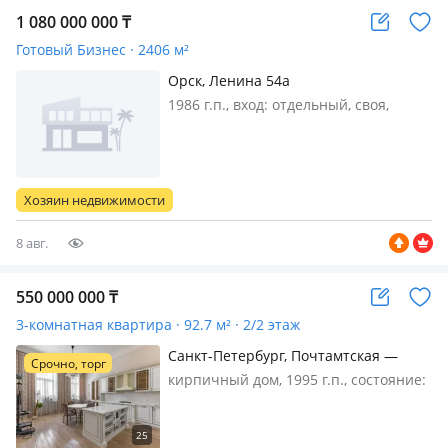
1 080 000 000
₸
Готовый Бизнес · 2406 м²
Орск, Ленина 54а
1986 г.п., вход: отдельный, своя,
Продается готовый, действующий
бизнес. Ресторанно-гостиничный
комплекс, S-2406, 2 кв. м., С
кадастровым номером 56:43:0201011:
Хозяин недвижимости
778. Земля в собственности S-5.387
кв…
8 авг.
550 000 000
₸
3-комнатная квартира · 92.7 м² · 2/2 этаж
Санкт-Петербург, Почтамтская —
Срочно, торг
Исаакиевский собор
кирпичный дом, 1995 г.п., состояние:
свежий ремонт, потолки 4.4м.,
санузел раздельный, меблирована
полностью, Возможен обмен на