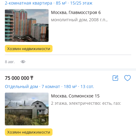
2-комнатная квартира · 85 м² · 15/25 этаж
Москва, Главмосстроя 6
монолитный дом, 2008 г.п.,
состояние: требует ремонта, санузел
раздельный, Ближайшее метро
Говорово. Развитая инфраструктура.
Возможен обмен на жилые/
Хозяин недвижимости
коммерческие недвижимости в
Астане, Алмат…
8 авг.
75 000 000
₸
Отдельный дом · 7 комнат · 180 м² · 13 сот.
Москва, Солмонское 15
2 этажа, электричество: есть, газ:
можно подключить, меблирована
частично, Дом находится в городе
Череповец. Дом 180 квадратов. 2
этажа и мансарда. Участок 13 соток.
Хозяин недвижимости