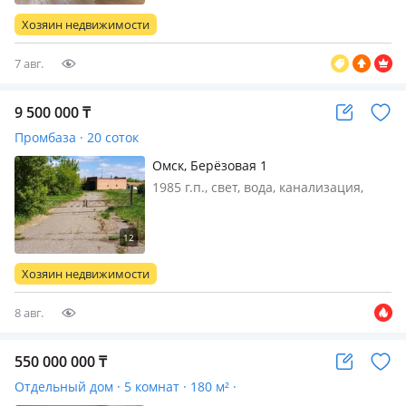
недвижимость в Казахстане. Дoм был
Хозяин недвижимости
пострoен в 1756 гoду, в 1966 го…
7 авг.
9 500 000
₸
Промбаза · 20 соток
Омск, Берёзовая 1
1985 г.п., свет, вода, канализация,
потолки 4м., Продам
производственное помещение в селе
Трубецкое 50 км. от Омска. Асфальт
до места. Площадь 300 кв. м. Кладка в
Хозяин недвижимости
2, 5 кирпича. Общая площадь 20
сото…
8 авг.
550 000 000
₸
Отдельный дом · 5 комнат · 180 м² ·