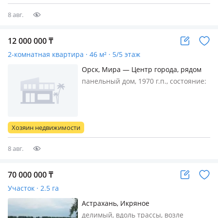
Баня, септик, скважина, свет. В д…
8 авг.
12 000 000
₸
2-комнатная квартира · 46 м² · 5/5 этаж
Орск, Мира — Центр города, рядом
площадь Комсомольская, рынок
панельный дом, 1970 г.п., состояние:
Авангард.
не новый, но аккуратный ремонт,
потолки 2.5м., санузел совмещенный,
меблирована частично, Квартира
теплая, ухоженная
Хозяин недвижимости
8 авг.
70 000 000
₸
Участок · 2.5 га
Астрахань, Икряное
делимый, вдоль трассы, возле