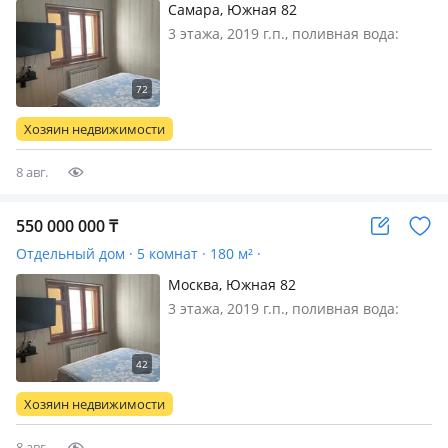
Самара, Южная 82
3 этажа, 2019 г.п., поливная вода:
постоянно, электричество: есть, газ:
магистральный, потолки 2.8м.,
меблирована полностью, Бассейн
25м длины, 3, 5м ширины, глубина 1,
Хозяин недвижимости
60х1, 80м. Само помещение длин…
8 авг.
550 000 000
₸
Отдельный дом · 5 комнат · 180 м² ·
Москва, Южная 82
3 этажа, 2019 г.п., поливная вода:
постоянно, электричество: есть, газ:
магистральный, потолки 2.8м.,
меблирована полностью, Бассейн
25м длины, 3, 5мширины, глубина 1,
Хозяин недвижимости
60х1, 80м. Само помеще…
8 авг.