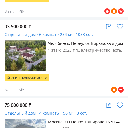
недвижимость или иные активы, аато
и др. в Актобе ДОМ…
8 авг.
93 500 000
₸
Отдельный дом · 6 комнат · 254 м² · 1053 сот.
Челябинск, Переулок Бирюзовый дом
5 — Кременкульское поселение
1 этаж, 2023 г.п., электричество: есть,
газ: можно подключить, потолки
2.5м., Новая постройка в лесном
массиве, рядом озеро,
инфраструктура, до города 10 км,
Хозяин недвижимости
асфальт, рядом детский сад, школа
8 авг.
75 000 000
₸
Отдельный дом · 4 комнаты · 96 м² · 8 сот.
Москва, КП Новое Таширово 1670 —