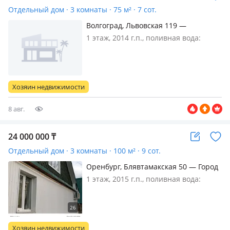
Отдельный дом · 3 комнаты · 75 м² · 7 сот.
Волгоград, Львовская 119 —
Ворошиловский район, на берегу
1 этаж, 2014 г.п., поливная вода:
Волги.
постоянно, электричество: есть, газ:
магистральный, потолки 2.4м.,
меблирована полностью, До
остановки троллейбуса 5 минут, до
Хозяин недвижимости
остановки скоростного трамвая 10
минут…
8 авг.
24 000 000
₸
Отдельный дом · 3 комнаты · 100 м² · 9 сот.
Оренбург, Блявтамакская 50 — Город
Медногорск
1 этаж, 2015 г.п., поливная вода:
постоянно, электричество: есть, газ:
автономный, меблирована
полностью, Обмен на Россию.
Продам или обменяю на
Хозяин недвижимости