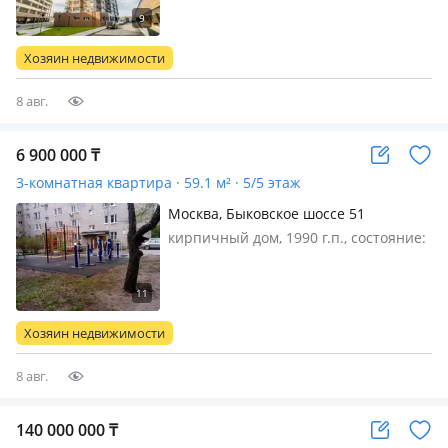
совмещенный, меблирована
полностью, Предложение для тех, кто
хочет иметь недвижимость в центре
Хозяин недвижимости
Краснодара! Продаётся студия 3…
8 авг.
6 900 000
₸
3-комнатная квартира · 59.1 м² · 5/5 этаж
Москва, Быковское шоссе 51
кирпичный дом, 1990 г.п., состояние:
требует ремонта, потолки 2.7м.,
санузел раздельный, меблирована
частично, Продается тёплая уютная
3комнатная квартира по адресу
Хозяин недвижимости
Московская область Быковское
шосс…
8 авг.
140 000 000
₸