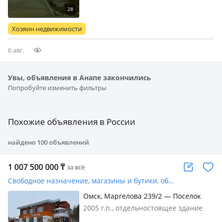
канализация, Продам зем. участок 10
соток в россии, Краснодарском крае
г. Анапа, звоните +7 918 четыреста
Хозяин недвижимости
девяносто 4, семьдесят три семь…
6 авг.
Увы, объявления в Анапе закончились
Попробуйте изменить фильтры
Похожие объявления в России
найдено
100
объявлений
1 007 500 000
₸
за всё
Свободное назначение, магазины и бутики, общепит, бани, гостиницы и зоны отдыха · 1200 м²
Омск, Маргелова 239/2 — Поселок
Солнечный
2005 г.п., отдельностоящее здание
Действующий рентабельный бизнес,