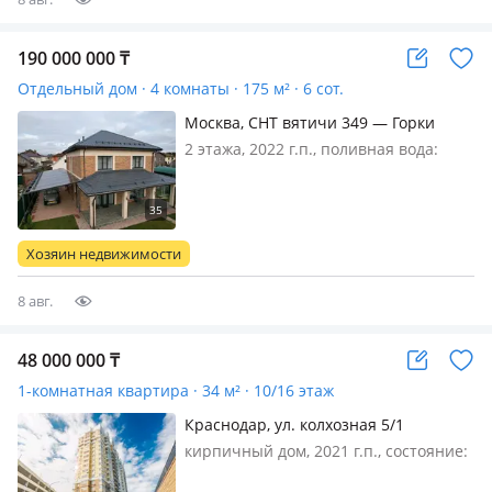
190 000 000
₸
Отдельный дом · 4 комнаты · 175 м² · 6 сот.
Москва, СНТ вятичи 349 — Горки
ленинские
2 этажа, 2022 г.п., поливная вода:
постоянно, электричество: есть, газ:
можно подключить, потолки 3м.,
меблирована полностью, Дом под
тапочки, укомлектован мебелью и
Хозяин недвижимости
техникойГорки Ленинские, 10 км о…
8 авг.
48 000 000
₸
1-комнатная квартира · 34 м² · 10/16 этаж
Краснодар, ул. колхозная 5/1
кирпичный дом, 2021 г.п., состояние:
свежий ремонт, потолки 25м., санузел