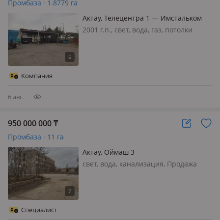
Промбаза · 1.8779 га
Актау, Телецентра 1 — Имстальком
2001 г.п., свет, вода, газ, потолки
4.4м., АО «Банк ЦентрКредит»
реализует проводит реализацию
балансового имущества (за
наличный расчет или в кредит)
Компания
Нежилое помещение
(производственная база) сост…
6 авг.
950 000 000
₸
Промбаза · 11 га
Актау, Оймаш 3
свет, вода, канализация, Продажа
двух производственных баз, 11, 85 га,
ж/д путь - Актау, промзона Продаётся
крупный промышленный актив в г.
Актау, промышленная зона
Специалист
(территория бывшего ДСК). Общ…