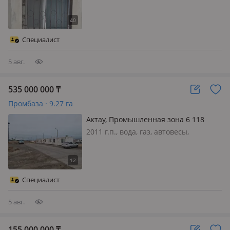
Продается производственная база на
участке 1.4488 га в стратегически
выгодном месте (Промзона, 4).
Объект идеально подходит под
Специалист
логистический хаб, производственн…
5 авг.
535 000 000
₸
Промбаза · 9.27 га
Актау, Промышленная зона 6 118
2011 г.п., вода, газ, автовесы,
Газонаполнительная станция, 10
емкостей по 100 кубов, с товарно-
производственными и складскими
помещениями, жд тупик, с
Специалист
подьездными авто и жд путями, с
прилегающ…
5 авг.
155 000 000
₸