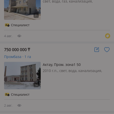
свет, вода, газ, канализация,
вентиляция, Выгодное предложение,
продается промбаза, складские и
производственные помещения,
отопление газовое, офисные
Специалист
помещения, помещение для охраны,
своя ТП…
4 авг.
750 000 000
₸
Промбаза · 1 га
Актау, Пром. зона1 50
2010 г.п., свет, вода, канализация,
отопление, потолки 2.5м.,
холодильные камеры, Документы в
порядке
Специалист
2 авг.