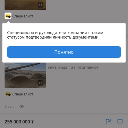
Производственная компания
крупнейший производитель
бумажной продукции санитарно-
Специалист
гигиенического назначения под
торговой маркой «Snow Leaf»…
6 авг.
Специалисты и руководители компании
с таким
статусом подтвердили личность документами
260 000 000
₸
Промбаза · 14.9 га
Понятно
Актау, Жана Орпа 1
свет, вода, газ, отопление,
вентиляция, Завод ДСК 1 Карьер
добычи горной массы
Специалист
6 авг.
255 000 000
₸