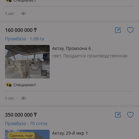
Специалист
✳ Удобное месторасположение…
5 авг.
160 000 000
₸
Промбаза · 1.08 га
Актау, Промзона 6 .
свет, Продается производственная
база Промзона 6 недалеко от
битумного завода. Площадь 1, 08 Га
земельного участка. Земельный
участок в частной собственности.
Специалист
Целевое назначение земельного
участка: д…
5 авг.
350 000 000
₸
Промбаза · 70 соток
Актау, 29-й мкр 1
Срочно, торг