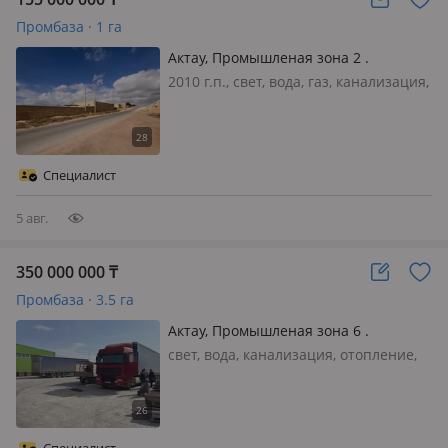
Промбаза · 1 га
Актау, Промышленая зона 2 .
2010 г.п., свет, вода, газ, канализация,
отопление, потолки 2.75м.,
Здравствуйте! Продаётся
производственная база с теплицей.
Местонахождение : Промышленная
Специалист
зона 2 г. Актау ✅На базе имеется :…
5 авг.
350 000 000
₸
Промбаза · 3.5 га
Актау, Промышленая зона 6 .
свет, вода, канализация, отопление,
вентиляция, потолки 6м., Продаётся
производственная база с ЖД
тупиком. ✳ Промзона 6 ✳ Земельный
участок 3, 5 Га. Находится в аренде.