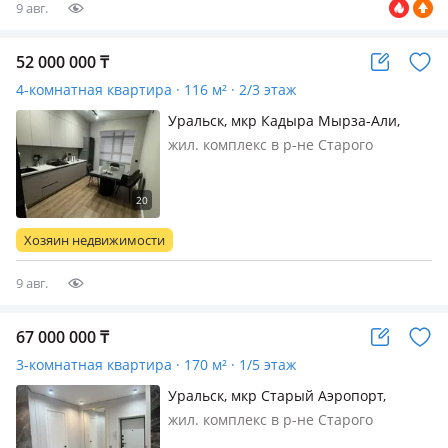
9 авг.
52 000 000
₸
4-комнатная квартира · 116 м² · 2/3 этаж
Уральск, мкр Кадыра Мырза-Али,
Есенберилина 31 — Есенберлина-
жил. комплекс в р-не Старого
Токсанова
Аэропорта, кирпичный дом, 2023 г.п.,
состояние: свежий ремонт, потолки
3м., санузел 2 с/у и более, интернет
оптика, Новый 3х этажный клубный
Хозяин недвижимости
дом, в подъезде 6 квартир…
9 авг.
67 000 000
₸
3-комнатная квартира · 170 м² · 1/5 этаж
Уральск, мкр Старый Аэропорт,
Базарбая Жуманиязова 91
жил. комплекс в р-не Старого
Аэропорта, монолитный дом, 2022