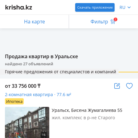
RU
Скачать приложение
2
На карте
Фильтр
Продажа квартир в Уральске
найдено
27
объявлений
Горячие предложения от специалистов и компаний
от 33 756 000
₸
2-комнатная квартира · 77.6 м²
Ипотека
Уральск, Бисена Жумагалиева 55
жил. комплекс в р-не Старого
Аэропорта, 3 этажа, 2025 г.п., потолки
3м., санузел совмещенный, Акция от
застройщика: 310 000 тг/м2 вместо