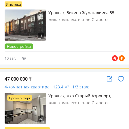
Ипотека
Уральск, Бисена Жумагалиева 55
жил. комплекс в р-не Старого
Аэропорта, 3 этажа, 2025 г.п., потолки
3м., санузел совмещенный, Акция от
застройщика: 310 000 тг/м2 вместо
340 000 тг/м…
Новостройка
10 авг.
47 000 000
₸
4-комнатная квартира · 123.4 м² · 1/3 этаж
Уральск, мкр Старый Аэропорт,
Срочно, торг
Бисена Жумагалиева 55
жил. комплекс в р-не Старого
Аэропорта, кирпичный дом, 2023 г.п.,
потолки 3м., санузел совмещенный,
телефон: нет, интернет проводной,
меблирована частично, Продаётся