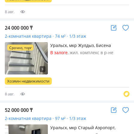
г.п. Продается просторная
квартира…
8 авг.
24 000 000
₸
2-комнатная квартира · 74 м² · 1/3 этаж
Уральск, мкр Жулдыз, Бисена
Срочно, торг
Жумагалиева 17/1 — Рядом
В залоге
, жил. комплекс в р-не
автосервис 999
Старого Аэропорта, кирпичный дом,
2021 г.п., потолки 3м., санузел
совмещенный, меблирована
частично
Хозяин недвижимости
8 авг.
52 000 000
₸
2-комнатная квартира · 97 м² · 1/3 этаж
Уральск, мкр Старый Аэропорт,