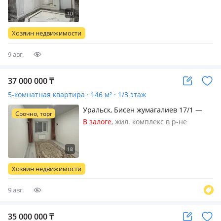
г.п., потолки 3м., санузел
совмещенный, телефон: нет,
меблирована полностью, Продам
Хозяин недвижимости
квартиру На первом Этаже
+Цокольный Этаж
9 авг.
37 000 000
₸
5-комнатная квартира · 146 м² · 1/3 этаж
Уральск, Бисен жумагалиев 17/1 —
Срочно, торг
Алаш
В залоге
, жил. комплекс в р-не
Старого Аэропорта, кирпичный дом,
2022 г.п., потолки 3м., Рядом школа,
сан сити, автомойка
Хозяин недвижимости
9 авг.
35 000 000
₸