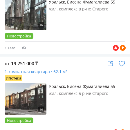
Уральск, Бисена Жумагалиева 55
жил. комплекс в р-не Старого
Аэропорта, 3 этажа, 2025 г.п., потолки
3м., санузел совмещенный, Акция от
застройщика: 310 000 тг/м2 вместо
340 000 тг/м…
Новостройка
10 авг.
от 19 251 000
₸
1-комнатная квартира · 62.1 м²
Ипотека
Уральск, Бисена Жумагалиева 55
жил. комплекс в р-не Старого
Аэропорта, 3 этажа, 2025 г.п., потолки
3м., санузел совмещенный, Акция от
застройщика: 310 000 тг/м2 вместо
340 000 тг/м…
Новостройка