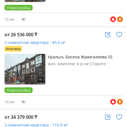
340 000 тг/м…
Новостройка
10 авг.
от 26 536 000
₸
2-комнатная квартира · 85.6 м²
Ипотека
Уральск, Бисена Жумагалиева 55
жил. комплекс в р-не Старого
Аэропорта, 3 этажа, 2025 г.п., потолки
3м., санузел совмещенный, Акция от
застройщика: 310 000 тг/м2 вместо
340 000 тг/м…
Новостройка
10 авг.
от 34 379 000
₸
3-комнатная квартира · 110.9 м²