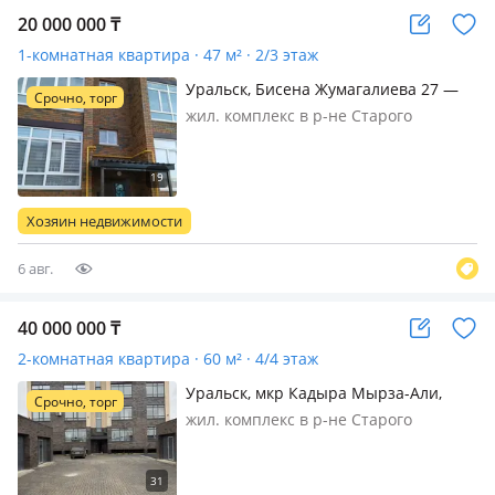
20 000 000
₸
1-комнатная квартира · 47 м² · 2/3 этаж
Уральск, Бисена Жумагалиева 27 —
Срочно, торг
Коняхина
жил. комплекс в р-не Старого
Аэропорта, кирпичный дом, 2023 г.п.,
состояние: свежий ремонт, потолки
3м., санузел раздельный,
меблирована частично, Продаётся
Хозяин недвижимости
новая 1-ком. квартира улучшенной
планировк…
6 авг.
40 000 000
₸
2-комнатная квартира · 60 м² · 4/4 этаж
Уральск, мкр Кадыра Мырза-Али,
Срочно, торг
Базарбай жуманиязова
жил. комплекс в р-не Старого
Аэропорта, кирпичный дом, 2024 г.п.,
состояние: свежий ремонт, потолки
3м., санузел совмещенный,