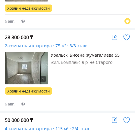
меблирована полностью, Продам 2-
Хозяин недвижимости
комнатную квартиру в клубном
доме!…
6 авг.
28 800 000
₸
2-комнатная квартира · 75 м² · 3/3 этаж
Уральск, Бисена Жумагалиева 55
жил. комплекс в р-не Старого
Аэропорта, кирпичный дом, 2023 г.п.,
состояние: свежий ремонт, потолки
3м., санузел совмещенный, без
мебели, 2-комнатная квартира 76 м2
Хозяин недвижимости
с автономным отоплением.
Планиро…
6 авг.
50 000 000
₸
4-комнатная квартира · 115 м² · 2/4 этаж