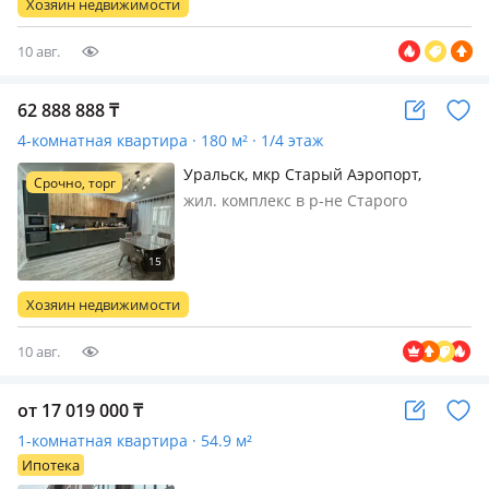
Хозяин недвижимости
просторная, уютная 4-ком…
10 авг.
62 888 888
₸
4-комнатная квартира · 180 м² · 1/4 этаж
Уральск, мкр Старый Аэропорт,
Срочно, торг
Михаила Абдолова 40/6
жил. комплекс в р-не Старого
Аэропорта, кирпичный дом, 2024 г.п.,
состояние: свежий ремонт, потолки
3м., санузел 2 с/у и более, телефон:
отдельный, интернет проводной,
Хозяин недвижимости
меблирована полностью, Элитный…
10 авг.
от 17 019 000
₸
1-комнатная квартира · 54.9 м²
Ипотека