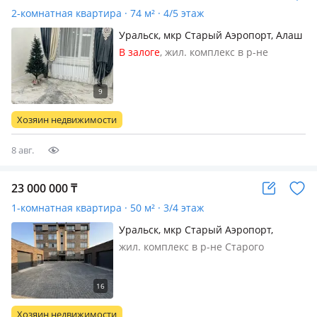
2-комнатная квартира · 74 м² · 4/5 этаж
Уральск, мкр Старый Аэропорт, Алаш
— ул.Достык пересекает
В залоге
, жил. комплекс в р-не
Старого Аэропорта, кирпичный дом,
2023 г.п., состояние: свежий ремонт,
потолки 2.7м., санузел совмещенный,
телефон: есть возможность
Хозяин недвижимости
подключения, интернет проводн…
8 авг.
23 000 000
₸
1-комнатная квартира · 50 м² · 3/4 этаж
Уральск, мкр Старый Аэропорт,
Жуманиязова — Жуманиязова
жил. комплекс в р-не Старого
Аэропорта, кирпичный дом, 2025 г.п.,
потолки 3м., санузла нет, без мебели,
Эксклюзивное предложение!
Квартира в клубном доме ATN, 2024
Хозяин недвижимости