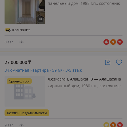
панельный дом, 1988 г.п., состояние:
не новый, но аккуратный ремонт,
потолки 3м., санузел раздельный,
меблирована частично, ✅Продаётся
3х комнатная квартира
Компания
Ленинградского проекта
расположенная по…
8 авг.
27 000 000
₸
3-комнатная квартира · 59 м² · 3/5 этаж
Жезказган, Алашахан 3 — Алашахана
Срочно, торг
Мира . Дом возле народного банка
кирпичный дом, 1980 г.п., состояние:
не новый, но аккуратный ремонт,
потолки 2.5м., санузел раздельный,
интернет проводной, меблирована
частично, Квартира в самом центре
Хозяин недвижимости
города. Рядом народный банк…
9 авг.