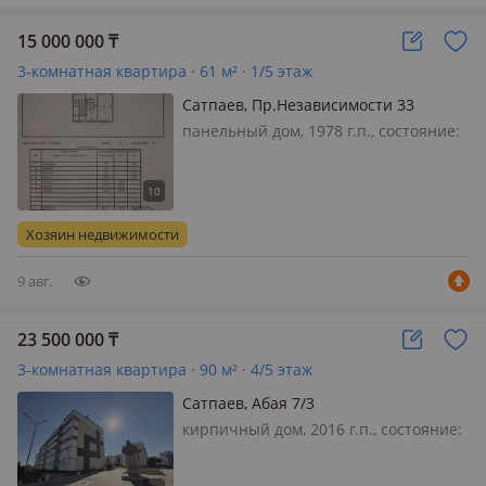
15 000 000
₸
3-комнатная квартира · 61 м² · 1/5 этаж
Сатпаев, Пр.Независимости 33
панельный дом, 1978 г.п., состояние:
свежий ремонт, потолки 3м., санузел
совмещенный, телефон: отдельный,
интернет проводной, меблирована
полностью, Квартира находится в
Хозяин недвижимости
тихом дворе, рядом садик 33…
9 авг.
23 500 000
₸
3-комнатная квартира · 90 м² · 4/5 этаж
Сатпаев, Абая 7/3
кирпичный дом, 2016 г.п., состояние:
не новый, но аккуратный ремонт,
потолки 3м., санузел раздельный,