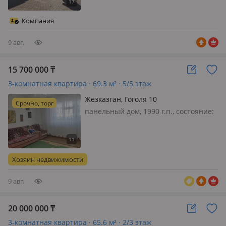
интернет проводной, меблирована
частично, ✅️Продаётся 3х комнатная
Компания
квартира в Новостройки располо…
9 авг.
15 700 000
₸
3-комнатная квартира · 69.3 м² · 5/5 этаж
Жезказган, Гоголя 10
Срочно, торг
панельный дом, 1990 г.п., состояние:
свежий ремонт, потолки 2.8м.,
санузел раздельный, телефон:
отдельный, интернет проводной,
меблирована частично, Срочно
Хозяин недвижимости
продается просторная светлая 3-х
комнатн…
9 авг.
20 000 000
₸
3-комнатная квартира · 65.6 м² · 2/3 этаж