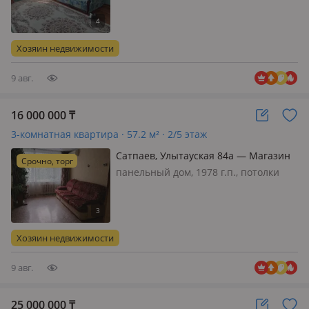
санузел совмещенный, меблирована
частично, Квартира находится в
районе Чайки, рядом 21 школа,
Хозяин недвижимости
базар…
9 авг.
16 000 000
₸
3-комнатная квартира · 57.2 м² · 2/5 этаж
Сатпаев, Улытауская 84а — Магазин
Срочно, торг
Галия Бану
панельный дом, 1978 г.п., потолки
2.7м., санузел раздельный, телефон:
отдельный, интернет ADSL, без
мебели, Квартира тёплая, соседи
спокойные, рядом базар Турар,
Хозяин недвижимости
автостания
9 авг.
25 000 000
₸