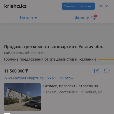
RU
Скачать приложение
2
На карте
Фильтр
Продажа трехкомнатных квартир в Улытау обл.
найдено
942
объявления
Горячие предложения от специалистов и компаний
11 500 000
₸
3-комнатная квартира · 55 м² · 4/5 этаж
Сатпаев, проспект Сатпаева 90
1976 г.п., состояние: не новый, но
аккуратный ремонт, потолки 2.5м.,
санузел совмещенный, интернет
проводной, меблирована частично, В