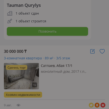
Tauman Qurylys
1 объект сдан
1 объект строится
Позвонить
30 000 000
₸
3-комнатная квартира · 89 м² · 3/5 этаж
Сатпаев, Абая 17/1
Срочно, торг
монолитный дом, 2017 г.п.,
состояние: свежий ремонт, потолки
2.7м., санузел совмещенный,
интернет проводной, меблирована
полностью, Продаётся просторная 3-
Хозяин недвижимости
комнатная квартира в центре города
Са…
9 авг.