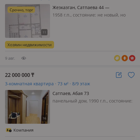
Жезказган, Сатпаева 44 —
Срочно, торг
Пересечение улиц Некрасова
1958 г.п., состояние: не новый, но
Сатпаева
аккуратный ремонт, потолки 2.8м.,
санузел раздельный, интернет
проводной, меблирована частично,
Продам уютную, светлую, теплую, 3х
Хозяин недвижимости
комнатную квартиру в
шлакоблочном…
9 авг.
22 000 000
₸
3-комнатная квартира · 73 м² · 8/9 этаж
Сатпаев, Абая 73
панельный дом, 1990 г.п., состояние:
не новый, но аккуратный ремонт,
санузел совмещенный, меблирована
полностью, В центре города
продается 3 комнатная квартира
Компания
расположена по улице Абая 73 на 8