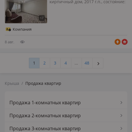
кирпичный дом, 2017 г.п., состояние:
не новый, но аккуратный ремонт,
потолки 2.7м., санузел раздельный,
интернет проводной, меблирована
частично, ✅️Продаётся 3х комнатная
Компания
квартира в Ново…
8 авг.
1
2
3
4
...
48
Крыша
/
Продажа квартир
Продажа 1-комнатных квартир
Продажа 2-комнатных квартир
Продажа 3-комнатных квартир