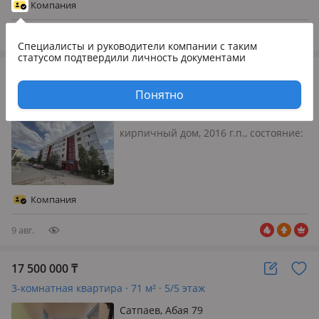
центре города продается 3х
Компания
комнатная квартира
расположенная…
9 авг.
Специалисты и руководители компании
с таким
статусом подтвердили личность документами
25 000 000
₸
3-комнатная квартира · 86 м² · 4/5 этаж
Понятно
Сатпаев, Абая 11/1
кирпичный дом, 2016 г.п., состояние:
не новый, но аккуратный ремонт,
потолки 2.7м., санузел раздельный,
интернет проводной, меблирована
частично, ✅Продаётся 3х комнатная
Компания
квартира в Новостройки распол…
9 авг.
17 500 000
₸
3-комнатная квартира · 71 м² · 5/5 этаж
Сатпаев, Абая 79