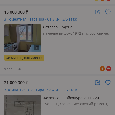
15 000 000
₸
3-комнатная квартира · 61.5 м² · 3/5 этаж
Сатпаев, Ердена
панельный дом, 1972 г.п., состояние:
не новый, но аккуратный ремонт,
потолки 2.5м., санузел раздельный,
телефон: есть возможность
подключения, без мебели, Квартира
Хозяин недвижимости
светлая, просторная. Удобн…
9 авг.
21 000 000
₸
3-комнатная квартира · 58.4 м² · 5/5 этаж
Жезказган, Байконурова 116 20
1982 г.п., состояние: свежий ремонт,
потолки 2.5м., Торг есть Остается: