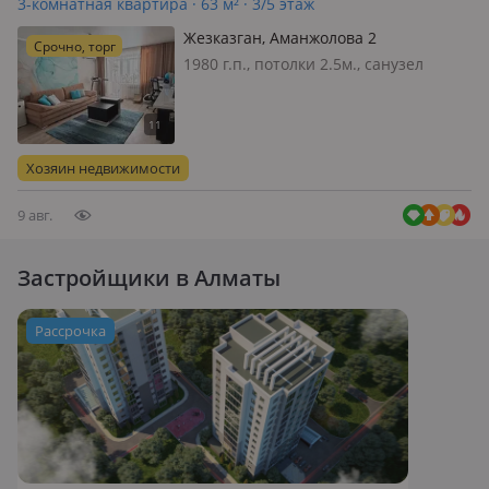
3-комнатная квартира · 63 м² · 3/5 этаж
Жезказган, Аманжолова 2
Срочно, торг
1980 г.п., потолки 2.5м., санузел
совмещенный, телефон: есть
возможность подключения, интернет
проводной, меблирована частично,
Продается уютная и теплая
Хозяин недвижимости
квартира! - Блочный дом. - Тихие и
спокой…
9 авг.
Застройщики в Алматы
Рассрочка