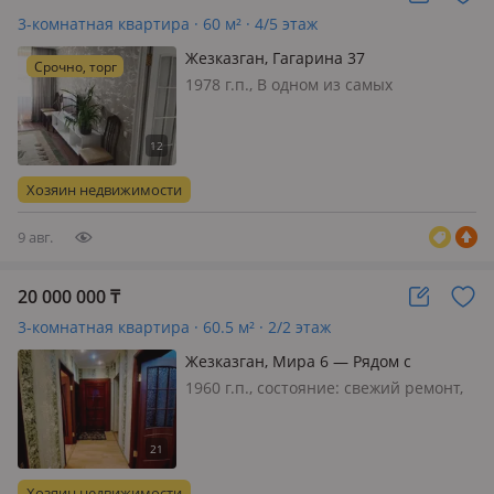
3-комнатная квартира · 60 м² · 4/5 этаж
Жезказган, Гагарина 37
Срочно, торг
1978 г.п., В одном из самых
комфортных районов города
продается 3х комнатная квартира, в
крупноблочном доме, напротив УВД.
Квартира теплая, светлая, уютная.
Хозяин недвижимости
Свежий ремонт. Подходит под
ипотеку. чисты…
9 авг.
20 000 000
₸
3-комнатная квартира · 60.5 м² · 2/2 этаж
Жезказган, Мира 6 — Рядом с
Корпорацией Казахмыс
1960 г.п., состояние: свежий ремонт,
потолки 2.8м., санузел совмещенный,
интернет ADSL, меблирована
частично, Очень тёплая, светлая,
установлены кондиционеры, на
Хозяин недвижимости