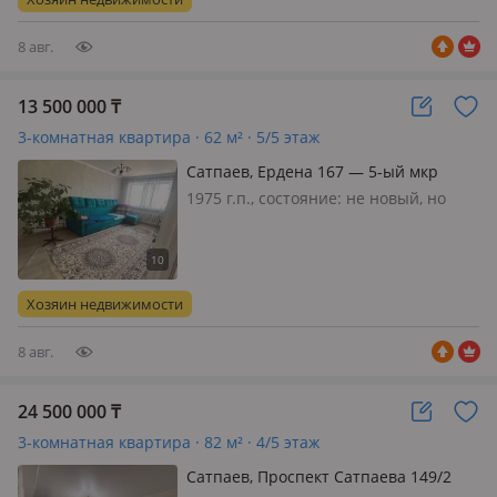
площадке 2 квартиры, двор тихий,
всё…
8 авг.
13 500 000
₸
3-комнатная квартира · 62 м² · 5/5 этаж
Сатпаев, Ердена 167 — 5-ый мкр
1975 г.п., состояние: не новый, но
аккуратный ремонт, санузел
раздельный, Рядом школа, садик,
магазины, СОК. Обмен на 1 ком с
доплатой рассматриваю
Хозяин недвижимости
8 авг.
24 500 000
₸
3-комнатная квартира · 82 м² · 4/5 этаж
Сатпаев, Проспект Сатпаева 149/2