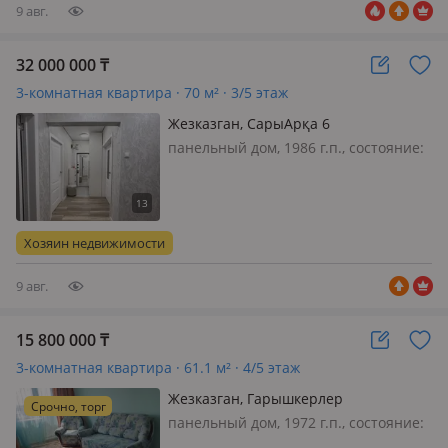
этаже…
9 авг.
32 000 000
₸
3-комнатная квартира · 70 м² · 3/5 этаж
Жезказган, СарыАрқа 6
панельный дом, 1986 г.п., состояние:
свежий ремонт, потолки 2.8м.,
санузел раздельный, телефон: нет,
интернет проводной, меблирована
частично, Продам 3 комнатную
Хозяин недвижимости
квартиру лен. проект с евро
ремонтом
9 авг.
15 800 000
₸
3-комнатная квартира · 61.1 м² · 4/5 этаж
Жезказган, Гарышкерлер
Срочно, торг
панельный дом, 1972 г.п., состояние:
требует ремонта, потолки 2.5м.,