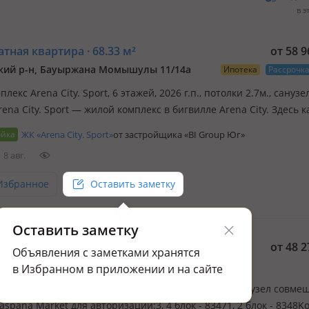
в э
тная квартира · 68.33 м²
от 58 
кий р-н, Бауыржана Момышулы 11/14а
Ипотека
Рассрочк
плекс Arena City. Sport, 6 этажей, 2026 г.п., потолки 2.7м., санузел
rena City. Sport — жилой комплекс в бигвилле Arena City. Здесь 
ощущает комфорт и удобство, благодаря уникальной инфраструк
ойка
ЖК «Arena City. Sport»
от застройщика «BI Group Юг»
ьно созданной для активного образа жизн…
8 авг.
Избранное
Оставить заметку
Оставить заметку
тная квартира · 91.08 м²
от 48 
Объявления с заметками хранятся
кий р-н, мкр Аккент 90/3
в Избранном в приложении и на сайте
плекс Аккент, 12 этажей, 2023 г.п., потолки 2.7м., санузел совм
aspana Market для авторизации:3, 4 блок - 83471, 2 блок - 8348K