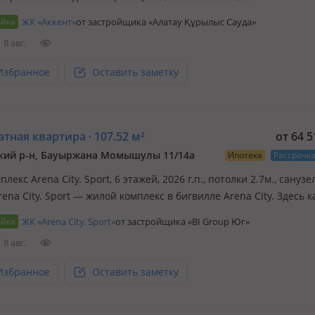
— это про комфорт, стиль…
ойка
ЖК «Аккент»
от застройщика «Алатау Құрылыс Сауда»
8 авг.
Избранное
Оставить заметку
тная квартира · 107.52 м²
от 64 
кий р-н, Бауыржана Момышулы 11/14а
Ипотека
Рассрочк
плекс Arena City. Sport, 6 этажей, 2026 г.п., потолки 2.7м., санузел
rena City. Sport — жилой комплекс в бигвилле Arena City. Здесь 
ощущает комфорт и удобство, благодаря уникальной инфраструк
ойка
ЖК «Arena City. Sport»
от застройщика «BI Group Юг»
ьно созданной для активного образа жизн…
8 авг.
Избранное
Оставить заметку