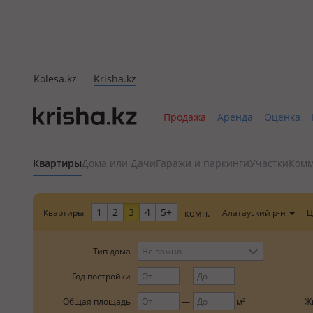
Kolesa.kz
Krisha.kz
Продажа
Аренда
Оценка
Квартиры
Дома или Дачи
Гаражи и паркинги
Участки
Комм
1
2
3
4
5+
Квартиры
Ц
Алатауский р-н
- комн.
Тип дома
Не важно
Год постройки
Общая площадь
Ж
м²