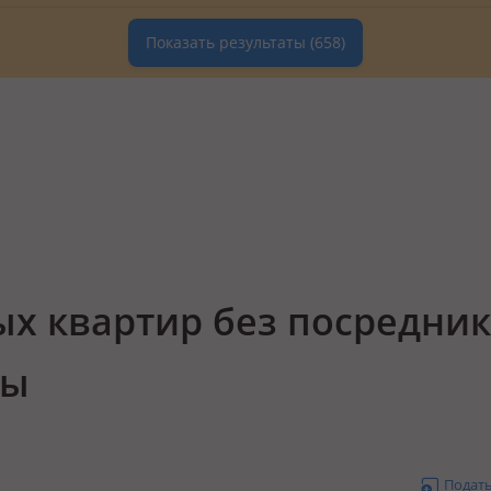
Показать результаты
(658)
х квартир без посредник
ты
Подат