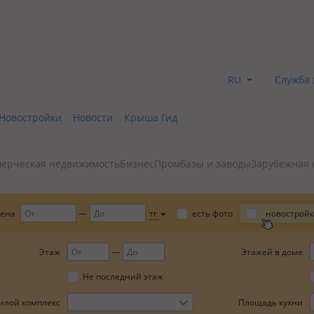
RU
Служба 
Новостройки
Новости
Крыша Гид
ерческая недвижимость
Бизнес
Промбазы и заводы
Зарубежная 
ена
тг
есть фото
новострой
Этаж
Этажей в доме
Не последний этаж
илой комплекс
Площадь кухни