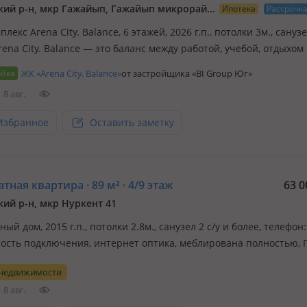
Алатауский р-н, мкр Гажайып, ​Гажайып микрорайон 11/19
Ипотека
Рассрочк
плекс Arena City. Balance, 6 этажей, 2026 г.п., потолки 3м., санузе
rena City. Balance — это баланс между работой, учебой, отдыхом
Здесь всё рядом: школа, спорт, тишина, природа и ритм города
ойка
ЖК «Arena City. Balance»
от застройщика «BI Group Юг»
ых пропорциях для вашего комфорта. Здесь начи…
8 авг.
Избранное
Оставить заметку
тная квартира · 89 м² · 4/9 этаж
63 0
кий р-н, мкр Нуркент 41
ый дом, 2015 г.п., потолки 2.8м., санузел 2 с/у и более, телефон:
ость подключения, интернет оптика, меблирована полностью,
у в перспективном районе Алматы. Очень светлая, тёплая. окна
 недвижимости
ы открываются на 2 стороны дома (распашонка). Ремонт делали
8 авг.