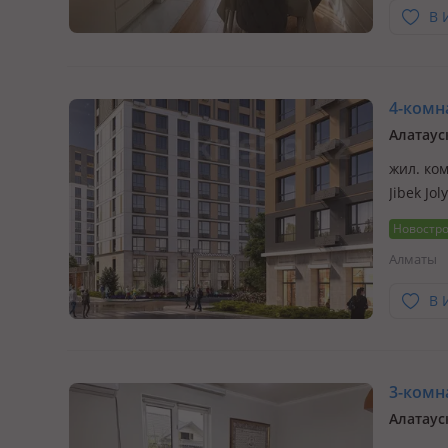
В 
4-комна
Алатаус
жил. ком
Jibek J
Место, 
Новостр
станови
Алматы
В 
3-комна
Алатаус