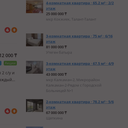
4-комнатная квартира · 65.2 м² · 2/2
этаж
25 000 000 ₸
мкр Кокжиек, Талант-Талант
3-комнатная квартира · 75 м² · 6/16
этаж
81 000 000 ₸
Утеген батыра
512 000
₸
а
Акции
3-комнатная квартира · 67.5 м² · 4/9
этаж
 2 с/у и
43 000 000 ₸
каждый
мкр Калкаман-2, Микрорайон
Калкаман-2-Рядом с Городской
туре,
Больницей N•1
2-комнатная квартира · 78.2 м² · 5/6
этаж
67 000 000 ₸
Щепкина