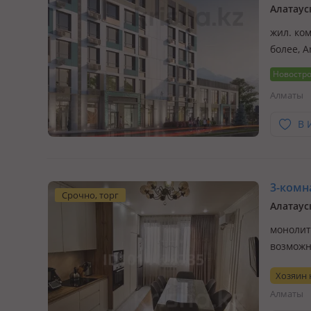
жил. ком
более, A
семьей. 
Новостр
идеальн
Алматы
В 
3-комна
Срочно, торг
Алатаус
монолитн
возможн
квартир
Хозяин
квартир
Алматы
себ…