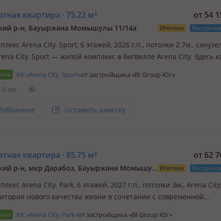
тная квартира · 75.22 м²
от 54 
кий р-н, Бауыржана Момышулы 11/14а
Ипотека
Рассрочк
плекс Arena City. Sport, 6 этажей, 2026 г.п., потолки 2.7м., санузел
rena City. Sport — жилой комплекс в бигвилле Arena City. Здесь 
ощущает комфорт и удобство, благодаря уникальной инфраструк
ойка
ЖК «Arena City. Sport»
от застройщика «BI Group Юг»
ьно созданной для активного образа жизн…
8 авг.
Избранное
Оставить заметку
тная квартира · 85.75 м²
от 62 
Алатауский р-н, мкр Дарабоз, Бауыржана Момышулы 11/12а
Ипотека
Рассрочк
плекс Arena City. Park, 6 этажей, 2027 г.п., потолки 3м., Arena City.
ритория нового качества жизни в сочетании с современной
турой. Преимущества:
ойка
ЖК «Arena City. Park»
от застройщика «BI Group Юг»