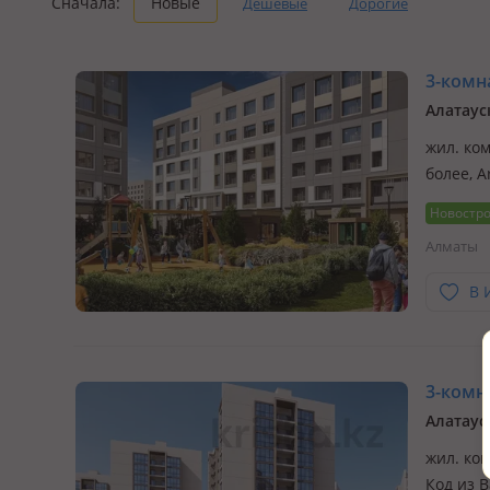
Сначала:
Новые
Дешевые
Дорогие
3-комна
Алатаус
жил. ком
более, A
житель 
Новостр
специал
Алматы
В 
3-комна
Алатаус
жил. ком
Код из B