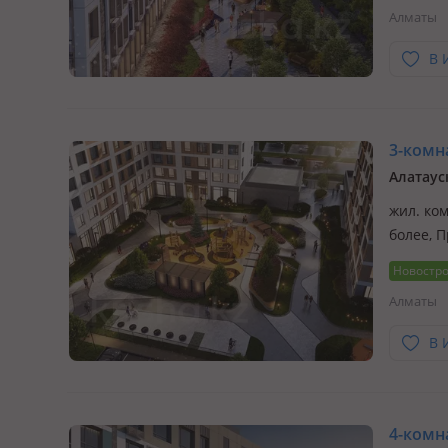
Алматы
В 
3-комна
Алатаус
жил. ком
более, 
Новостр
Алматы
В 
4-комна