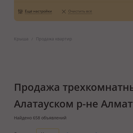
Ещё настройки
Очистить всё
Крыша
Продажа квартир
/
Продажа трехкомнатны
Алатауском р-не Алма
Найдено
658
объявлений