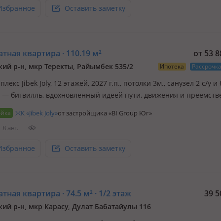
Избранное
Оставить заметку
тная квартира · 110.19 м²
от 53 
кий р-н, мкр Теректы, Райымбек 535/2
Ипотека
Рассрочк
плекс Jibek Joly, 12 этажей, 2027 г.п., потолки 3м., санузел 2 с/у и
oly — бигвилль, вдохновлённый идеей пути, движения и преемств
где история превращается в современную городскую среду, а до
ойка
ЖК «Jibek Joly»
от застройщика «BI Group Юг»
тся точкой опоры на жизне…
8 авг.
Избранное
Оставить заметку
тная квартира · 74.5 м² · 1/2 этаж
39 5
кий р-н, мкр Карасу, Дулат Бабатайулы 116