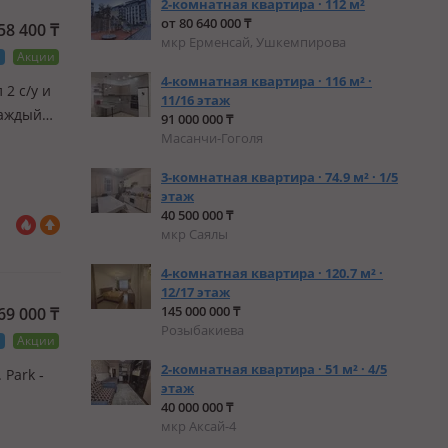
2-комнатная квартира · 112 м²
от 80 640 000 ₸
158 400
₸
мкр Ерменсай, Ушкемпирова
а
Акции
4-комнатная квартира · 116 м² ·
 2 с/у и
11/16 этаж
каждый
91 000 000 ₸
туре,
Масанчи-Гоголя
3-комнатная квартира · 74.9 м² · 1/5
этаж
40 500 000 ₸
мкр Саялы
4-комнатная квартира · 120.7 м² ·
12/17 этаж
145 000 000 ₸
769 000
₸
Розыбакиева
а
Акции
2-комнатная квартира · 51 м² · 4/5
 Park ‑
этаж
40 000 000 ₸
мкр Аксай-4