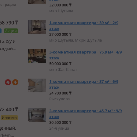
тот раздел
32 000 000 ₸
мкр Шугыла
968 790
₸
1-комнатная квартира · 39 м² · 2/9
этаж
а
Акции
27 000 000 ₸
мкр Шугыла, Мкрн Шугыла
 2 с/у и
каждый
3-комнатная квартира · 75.9 м² · 4/9
туре,
этаж
50 000 000 ₸
мкр Жас Канат
1-комнатная квартира · 37 м² · 6/9
этаж
24 700 000 ₸
Рыскулова
272 400
₸
2-комнатная квартира · 45.7 м² · 9/9
этаж
Ипотека
30 500 000 ₸
ещенный,
​24-я улица
orkem