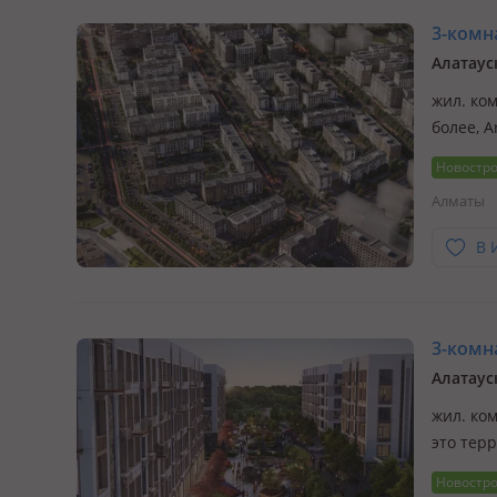
3-комна
Алатаус
жил. ком
более, A
житель 
Новостр
специал
Алматы
В 
3-комна
жил. ком
это тер
архитек
Новостр