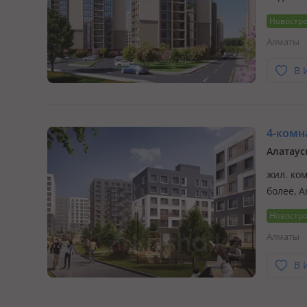
Akkent 
Новостр
Алматы
В 
4-комна
Алатаус
жил. ком
более, A
житель 
Новостр
специал
Алматы
В 