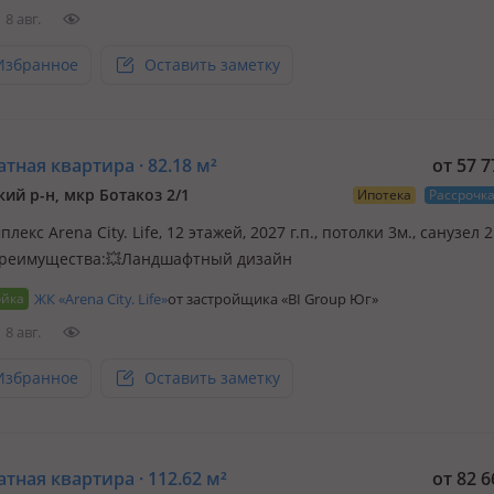
8 авг.
Избранное
Оставить заметку
тная квартира · 82.18 м²
от 57 
кий р-н, мкр Ботакоз 2/1
Ипотека
Рассрочк
плекс Arena City. Life, 12 этажей, 2027 г.п., потолки 3м., санузел 2
Преимущества:💥Ландшафтный дизайн
ойка
ЖК «Arena City. Life»
от застройщика «BI Group Юг»
8 авг.
Избранное
Оставить заметку
тная квартира · 112.62 м²
от 82 