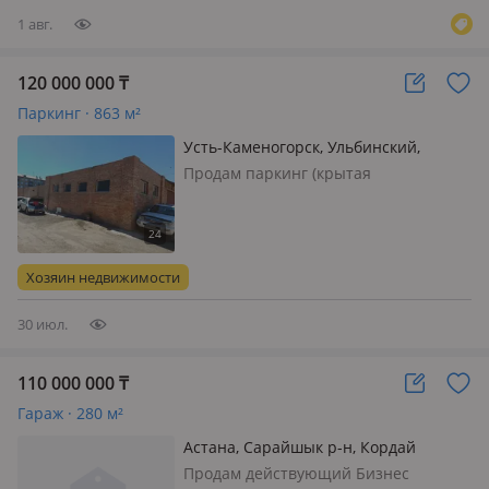
(полировка, химчистка ит…
1 авг.
120 000 000
₸
Паркинг · 863 м²
Усть-Каменогорск, Ульбинский,
Независимости 29г — Алматинской
Продам паркинг (крытая
автостоянка) под любой бизнес. Двое
ворот 4500×2500 и 4500×3500. 12
окон в высокой части здания.
Возможность сквозного проезда.
Хозяин недвижимости
Стены кирпичные, полтора кирпича.
Кровля мягка…
30 июл.
110 000 000
₸
Гараж · 280 м²
Астана, Сарайшык р-н, Кордай
Продам действующий Бизнес