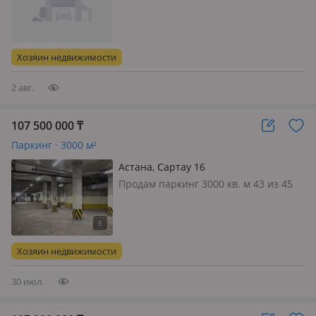
Detailing Сто иметься подъемник 4 Т
Парковка на 10 машин в самом
помещении Есть двор на 30 машин
свет вода канализация центральное
Хозяин недвижимости
Отопление на газу Хорошая локация
рядо…
2 авг.
107 500 000
₸
Паркинг · 3000 м²
Астана, Сартау 16
Продам паркинг 3000 кв. м 43 из 45
парковочных мест в собственности
Есть НП 50 м² на уровне паркинга
продается отдельно Цена: 107 500
000 ₸ Прямая продажа от
Хозяин недвижимости
собственника Готовы рассмотреть
обмен…
30 июл.