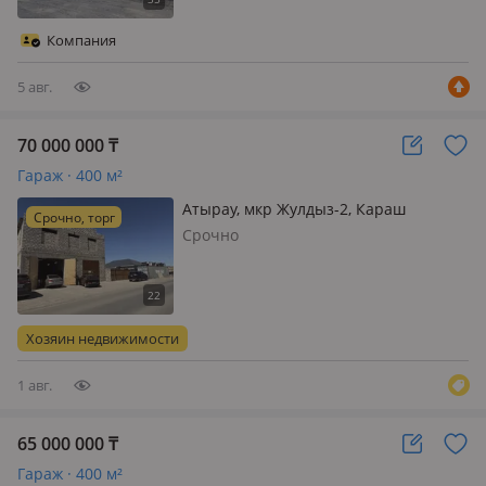
частной собственности. Все
коммуникации центральные. Очень
Компания
удобно под хранение товаров в
зимний период и…
5 авг.
70 000 000
₸
Гараж · 400 м²
Атырау, мкр Жулдыз-2, Караш
Срочно, торг
калиева 29а
Срочно
Хозяин недвижимости
1 авг.
65 000 000
₸
Гараж · 400 м²