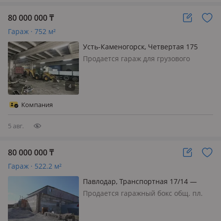
80 000 000
₸
Гараж · 752 м²
Усть-Каменогорск, Четвертая 175
Продается гараж для грузового
автомобиля в районе Пристани по
улице Четвертая 175. Площадь
гаража 752 кв. м., высота 4, 9 м.
Удобное расположение. Хорошие
Компания
подъездные пути
5 авг.
80 000 000
₸
Гараж · 522.2 м²
Павлодар, Транспортная 17/14 —
Большая объездная
Продается гаражный бокс общ. пл.
522, 2 кв. м., с прилегающим
Земельным участком 0, 1460 Га