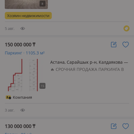
Продается паркинг в самом центре
Астаны на Мангилик район
Триумфальной - Более 3000м2
Хозяин недвижимости
5 авг.
150 000 000
₸
Паркинг · 1105.3 м²
Астана, Сарайшык р-н, Калдаякова —
Нажимиденова
🔥 СРОЧНАЯ ПРОДАЖА ПАРКИНГА В
АСТАНЕ 🔥 📍 г. Астана, район
Сырайшық Продаётся просторное
помещение общей площадью 1105
кв. м 💰 Цена: 160 000 000 тенге 🤝
Компания
Есть небольшой торг 🏢
Характеристики объекта:…
3 авг.
130 000 000
₸