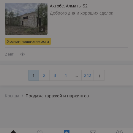
Актобе, Алматы 52
Доброго дня и хороших сделок
участок с данной недвижимостью
находиться в Кобде по улице алматы
52 на территорий расположены 3
гаража площадью каждый 150-200м2
Хозяин недвижимости
также расположена теплица и погреб
здан…
2 авг.
1
2
3
4
...
242
Крыша
/
Продажа гаражей и паркингов