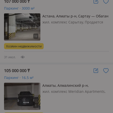
107 000 000
₸
Паркинг · 3000 м²
Астана, Алматы р-н, Сартау — Обаган
жил. комплекс Сарытау, Продается
паркинг в ЖК * Парковочное место
№43 из 45 — практически отдельный
этаж. * Стоимость — 3 000 ₸ за м². *
Отличная локация, удобный заезд и
Хозяин недвижимости
выезд. * Дополнительн…
31 июл.
105 000 000
₸
Паркинг · 16.5 м²
Алматы, Алмалинский р-н,
Сейфуллина 416 — Макатаева
жил. комплекс Meridian Apartments,
Паркоместо удобное к выходу корпус
1, блок 2 и 2-х комн квартира, 71, 22
кв. м., 1 корпус, 2 блок, этаж 5(7) в