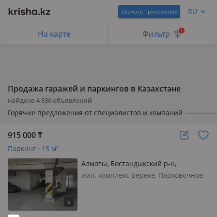
RU
Скачать приложение
1
На карте
Фильтр
Продажа гаражей и паркингов в Казахстане
найдено
4 836
объявлений
Горячие предложения от специалистов и компаний
915 000
₸
Паркинг · 15 м²
Алматы, Бостандыкский р-н,
Богенбай батыра 279
жил. комплекс Береке, Парковочное
место расположенное по адресу г.
Алматы, р-н Алмалы, улица Богенбай
батыра, дом 279, парковочное место