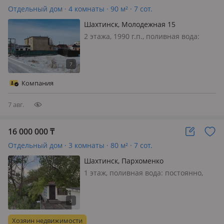
Отдельный дом · 4 комнаты · 90 м² · 7 сот.
Шахтинск, Молодежная 15
2 этажа, 1990 г.п., поливная вода:
постоянно, электричество: есть, газ:
нет, потолки 2.7м., без мебели,
Предлагаем 4-ком коттедж площадью
90 м* расположенный в с.
Компания
Шахтинском по ул Молодёжная О
доме:…
7 авг.
16 000 000
₸
Отдельный дом · 3 комнаты · 80 м² · 7 сот.
Шахтинск, Пархоменко
1 этаж, поливная вода: постоянно,
электричество: есть, газ:
автономный, меблирована частично,
Продается дом. Читаем внимательно.
Дом на одного хозяина,
Хозяин недвижимости