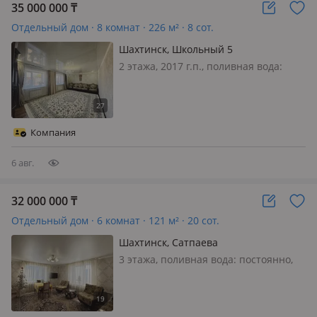
35 000 000
₸
Отдельный дом · 8 комнат · 226 м² · 8 сот.
Шахтинск, Школьный 5
2 этажа, 2017 г.п., поливная вода:
постоянно, электричество: есть, газ:
автономный, потолки 2.6м.,
меблирована частично, На 26-
квартале предлагаем 2-этажный 8-
Компания
комнатный кирпичный дом 2017 г.п.
на 1-х…
6 авг.
32 000 000
₸
Отдельный дом · 6 комнат · 121 м² · 20 сот.
Шахтинск, Сатпаева
3 этажа, поливная вода: постоянно,
электричество: есть, газ: можно
подключить, меблирована частично,
Продается трехэтажный дом по