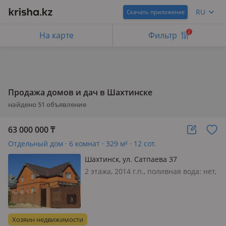
RU
Скачать приложение
2
На карте
Фильтр
Продажа домов и дач в Шахтинске
найдено
51
объявление
63 000 000
₸
Отдельный дом · 6 комнат · 329 м² · 12 сот.
Шахтинск, ул. Сатпаева 37
2 этажа, 2014 г.п., поливная вода: нет,
электричество: есть, газ: нет, потолки
3м., меблирована полностью,
Продается двухэтажный дом,
центральное отопление,
Хозяин недвижимости