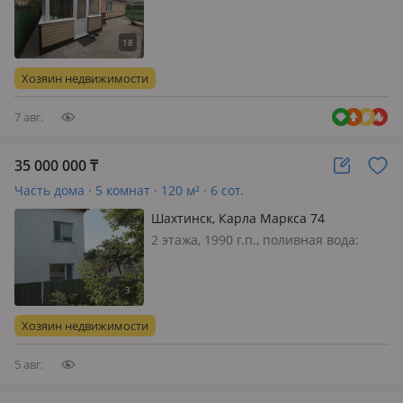
постоянно, электричество: есть, газ:
автономный, потолки 2.5м.,
меблирована полностью, Дом с
ремонтом, бытовой техникой.
Хозяин недвижимости
Коммуникации полностью заменены,
новый титан…
7 авг.
35 000 000
₸
Часть дома · 5 комнат · 120 м² · 6 сот.
Шахтинск, Карла Маркса 74
2 этажа, 1990 г.п., поливная вода:
постоянно, электричество: есть,
потолки 2.7м., меблирована частично
Хозяин недвижимости
5 авг.