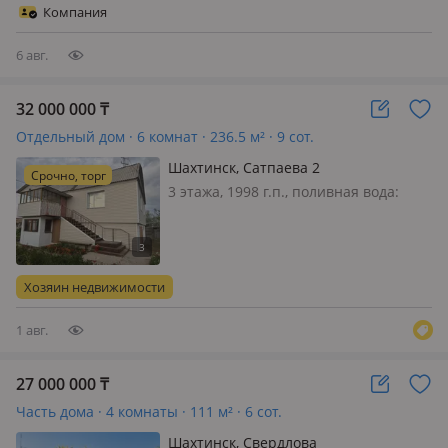
улице Сатпаева Обшей площадью
Компания
121кв. м. Участком 9 соток. В доме
вс…
6 авг.
32 000 000
₸
Отдельный дом · 6 комнат · 236.5 м² · 9 сот.
Шахтинск, Сатпаева 2
Срочно, торг
3 этажа, 1998 г.п., поливная вода:
постоянно, электричество: есть, газ:
автономный, потолки 2.8м.,
меблирована полностью, Продаётся
трёхэтажный дом на большом
Хозяин недвижимости
участке 17 соток. Дом строился для
себя…
1 авг.
27 000 000
₸
Часть дома · 4 комнаты · 111 м² · 6 сот.
Шахтинск, Свердлова