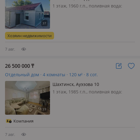
1 этаж, 1960 г.п., поливная вода:
постоянно, электричество: есть,
меблирована полностью, Продается
ухоженный частный дом в г.
Шахтинск. Центральное отопление и
Хозяин недвижимости
все коммуникации. 4 комнаты, кухн…
7 авг.
26 500 000
₸
Отдельный дом · 4 комнаты · 120 м² · 8 сот.
Шахтинск, Ауэзова 10
1 этаж, 1985 г.п., поливная вода:
постоянно, электричество: есть, газ:
нет, потолки 2.7м., меблирована
частично, Предлагаем 4-ком с
центральными коммуникациями на
Компания
26 квартале в с. Шахтинском Дом
кирп…
7 авг.