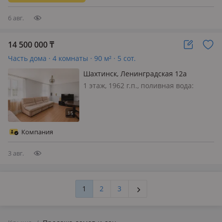
отдельностоящий, кирпичный.
Центрально…
6 авг.
14 500 000
₸
Часть дома · 4 комнаты · 90 м² · 5 сот.
Шахтинск, Ленинградская 12а
1 этаж, 1962 г.п., поливная вода:
постоянно, электричество: есть, газ:
можно подключить, потолки 2.7м.,
меблирована частично, Продается
благоустроенный 4-ком дом по ул.
Компания
Ленинградская, На 2-х хоз…
3 авг.
1
2
3