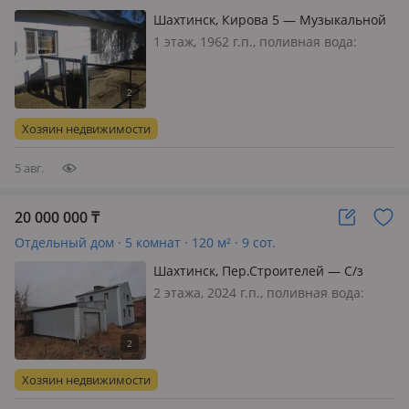
Шахтинск, Кирова 5 — Музыкальной
школы
1 этаж, 1962 г.п., поливная вода:
постоянно, газ: можно подключить,
потолки 2.5м., без мебели, Подводят
газовое отопление
Хозяин недвижимости
5 авг.
20 000 000
₸
Отдельный дом · 5 комнат · 120 м² · 9 сот.
Шахтинск, Пер.Строителей — С/з
Шахтинский, в районе 26 квартала
2 этажа, 2024 г.п., поливная вода:
постоянно, электричество: есть
Хозяин недвижимости