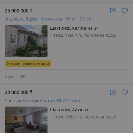
25 000 000
₸
Отдельный дом · 4 комнаты · 87 м² · 7.7 сот.
Шахтинск, Калинина 34
1 этаж, 1960 г.п., поливная вода:
постоянно, электричество: есть, газ:
можно подключить, потолки 2.5м.,
меблирована частично, Дом, в
который хочется переехать сразу
Хозяин недвижимости
после первого просмотра Продаёт…
5 авг.
24 000 000
₸
Часть дома · 4 комнаты · 89 м² · 9 сот.
Шахтинск, Ауэзова
1 этаж, 1982 г.п., поливная вода:
постоянно, электричество: есть,
меблирована частично, Продается 4