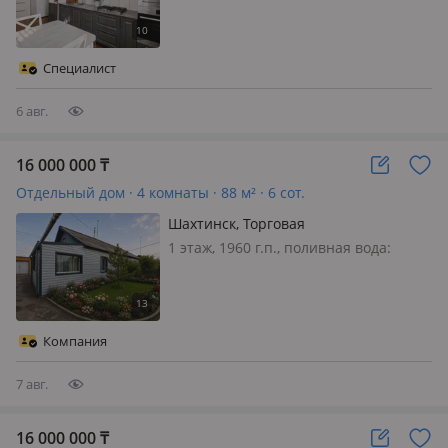
можно подключить, потолки 2.7м.,
меблирована полностью, Предлагаем
4-ком дом в районе 24 квартала
Специалист
рядом с магазином Мебельный…
6 авг.
16 000 000
₸
Отдельный дом · 4 комнаты · 88 м² · 6 сот.
Шахтинск, Торговая
1 этаж, 1960 г.п., поливная вода:
постоянно, электричество: есть, газ:
нет, потолки 2.7м., меблирована
частично, Предлагаем просторный 4-
ком дом 80 м* с центральными
Компания
коммуникациями Дом расположен
по…
7 авг.
16 000 000
₸