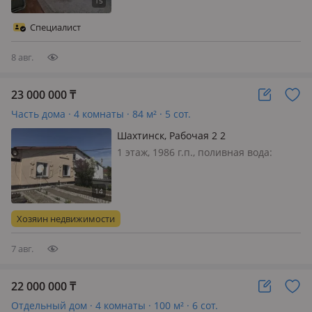
комнатный дом в г. Шахтинск (Савхоз
Шахтинский) 1982 года постройки на
Специалист
2 хозяина, общей площадью 8…
8 авг.
23 000 000
₸
Часть дома · 4 комнаты · 84 м² · 5 сот.
Шахтинск, Рабочая 2 2
1 этаж, 1986 г.п., поливная вода:
постоянно, электричество: есть, газ:
автономный, потолки 2.5м.,
меблирована полностью, Продается
теплый дом на просторном участке с
Хозяин недвижимости
плодоносящим садом! 📐Планировка:
…
7 авг.
22 000 000
₸
Отдельный дом · 4 комнаты · 100 м² · 6 сот.