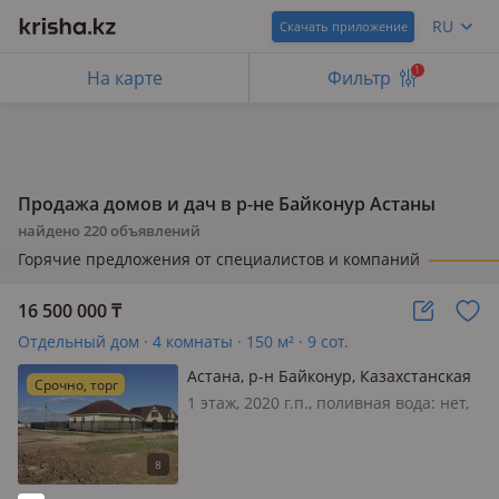
RU
Скачать приложение
1
На карте
Фильтр
Продажа домов и дач в р-не Байконур Астаны
найдено
220
объявлений
Горячие предложения от специалистов и компаний
16 500 000
₸
Отдельный дом · 4 комнаты · 150 м² · 9 сот.
Астана, р-н Байконур, Казахстанская
Срочно, торг
301 — Первый дом , напротив
1 этаж, 2020 г.п., поливная вода: нет,
лесополоса, удобная локация!
электричество: есть, газ: нет, потолки
2.8м., меблирована полностью,
Парасат демалыс үйлері кешенінде,