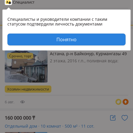
Коянды ауылына жақын, Павлодар
Специалист
тас жолы бойындағы бірінш…
6 авг.
Специалисты и руководители компании
с таким
статусом подтвердили личность документами
84 985 888
₸
Понятно
Отдельный дом · 4 комнаты · 216 м² · 6 сот.
Астана, р-н Байконур, Курмангазы 49
Срочно, торг
2 этажа, 2016 г.п., поливная вода:
постоянно, электричество: есть,
потолки 2.8м., меблирована частично
Хозяин недвижимости
6 авг.
160 000 000
₸
Отдельный дом · 10 комнат · 500 м² · 11 сот.