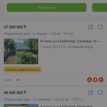
Позвонить
47 000 000
₸
Отдельный дом · 5 комнат · 120 м² · 15 сот.
Астана, р-н Байконур, Сусамыр 19 —
Сусамыр, Малахова пересечение
1 этаж, 2012 г.п., поливная вода:
постоянно, электричество: есть, газ:
можно подключить, потолки 3м.,
меблирована полностью, Продается
ДОМ + отдельно стоящее 2-х эт.
Хозяин недвижимости
здание под магазин построенн…
6 авг.
40 000 000
₸
Отдельный дом · 21 комната · 153.12 м² · 7.67 сот.
Астана, р-н Байконур, Переулок