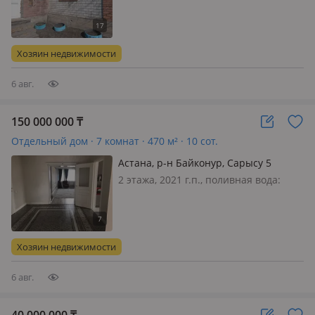
электричество: есть, газ: нет,
меблирована полностью, Добротныи
дом вдоль дороги удобен под бизнес
рядом магазины Ақыл, Бажа, Замира,
Хозяин недвижимости
қадиша две школы 49, 21во дво…
6 авг.
150 000 000
₸
Отдельный дом · 7 комнат · 470 м² · 10 сот.
Астана, р-н Байконур, Сарысу 5
2 этажа, 2021 г.п., поливная вода:
постоянно, электричество: есть, газ:
нет, потолки 3м., меблирована
полностью, Продаётся коттедж и два
дома. Два двора. Общая площадь
Хозяин недвижимости
10соток земле. Вход в котте…
6 авг.