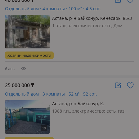
40 000 000
₸
Отдельный дом · 4 комнаты · 100 м² · 4.5 сот.
Астана, р-н Байконур, Кенесары 85/3
1 этаж, электричество: есть, Дом
полностью в аварийном состоянии.
Также имеется постройка магазин
тоже аваринный. Имеется
техническое обследования объекта,
Хозяин недвижимости
также зарегистрированный акт на
снос дл…
6 авг.
25 000 000
₸
Отдельный дом · 3 комнаты · 52 м² · 52 сот.
Астана, р-н Байконур, К.
Кемеңгерұлы 27/1 — Магазин Огонек
1988 г.п., электричество: есть, газ:
магистральный, Рядом с домом
находится остановка, детский сад и
школа. дом теплый. имеется летний
домик с баней, свой огород