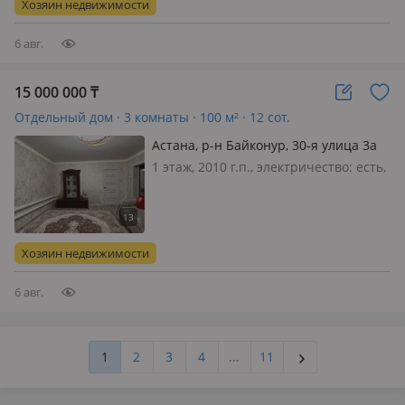
Хозяин недвижимости
6 авг.
15 000 000
₸
Отдельный дом · 3 комнаты · 100 м² · 12 сот.
Астана, р-н Байконур, 30-я улица 3а
1 этаж, 2010 г.п., электричество: есть,
потолки 2.7м., меблирована
полностью, Дом без док
Хозяин недвижимости
6 авг.
1
2
3
4
...
11