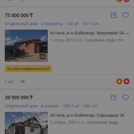
75 000 000
₸
Отдельный дом · 3 комнаты · 120 м² · 10.1 сот.
Астана, р-н Байконур, Вишнёвая 54 —
Дачное общество «Водолей»
1 этаж, 2016 г.п., поливная вода: по
расписанию, электричество: есть,
газ: автономный, потолки 2.85м.,
меблирована полностью, Продается
дом рядом с Куяндинским
Хозяин недвижимости
водохранилищем — с баней, гаражом
и…
6 авг.
39 999 999
₸
Отдельный дом · 6 комнат · 169.2 м² · 160 сот.
Астана, р-н Байконур, Сарыадыр 26
— Напротив 49 школы
2 этажа, 2001 г.п., поливная вода:
постоянно, электричество: есть, газ: