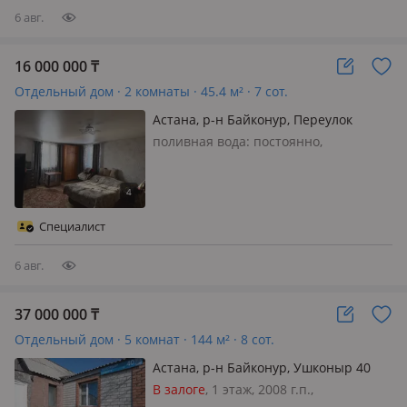
общежи…
6 авг.
16 000 000
₸
Отдельный дом · 2 комнаты · 45.4 м² · 7 сот.
Астана, р-н Байконур, Переулок
Кызылжар 3 — Находится не далеко
поливная вода: постоянно,
от магазина Юлия
электричество: есть, газ:
автономный, потолки 2.5м.,
Продаётся дом, Район Лесозавода,
требуется ремонт, участок 7соток
Специалист
земли, можно под бизнес, под
строительство нового дома
6 авг.
37 000 000
₸
Отдельный дом · 5 комнат · 144 м² · 8 сот.
Астана, р-н Байконур, Ушконыр 40
В залоге
, 1 этаж, 2008 г.п.,