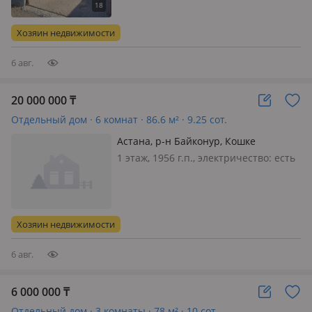
Toyota Land Cruiser 150 с 2022-2023 г
выпуска, Только в свежем, идеальном
Хозяин недвижимости
и ухоженном состоянии…
6 авг.
20 000 000
₸
Отдельный дом · 6 комнат · 86.6 м² · 9.25 сот.
Астана, р-н Байконур, Кошке
Кеменгерулы 120 — Озен
1 этаж, 1956 г.п., электричество: есть
Хозяин недвижимости
6 авг.
6 000 000
₸
Отдельный дом · 3 комнаты · 78 м² · 10 сот.