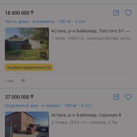
18 000 000
₸
Часть дома · 4 комнаты · 100 м² · 4 сот.
Астана, р-н Байконур, Толстого 3/1 —
Возле казфлора
1 этаж, 1960 г.п., электричество: есть,
потолки 2.7м., без мебели, Продам
дом хорошее расположение, идёт под
снос
Хозяин недвижимости
6 авг.
37 000 000
₸
Отдельный дом · 6 комнат · 190 м² · 5 сот.
Астана, р-н Байконур, Сарыкум 8
2 этажа, 2014 г.п., потолки 2.7м.,
меблирована полностью, Срочно
продам коттедж. Возможен обмен на