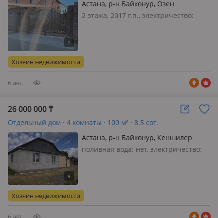
Астана, р-н Байконур, Озен
2 этажа, 2017 г.п., электричество:
есть, газ: автономный, потолки 4м.,
меблирована частично, Варианты
обмена на лошадей
Хозяин недвижимости
6 авг.
26 000 000
₸
Отдельный дом · 4 комнаты · 100 м² · 8.5 сот.
Астана, р-н Байконур, Кеншилер
поливная вода: нет, электричество:
есть, меблирована частично,
Продается дом - 100 кв. м,
отдельностоящий, не барачного
типа! ✅ Дом облицован силикатным
Хозяин недвижимости
кирпичом - тёплый, ухоженный. ✅
Участок - 8…
6 авг.