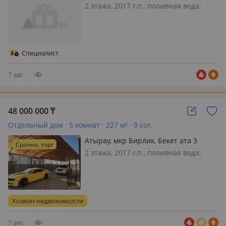
173
2 этажа, 2017 г.п., поливная вода:
постоянно, электричество: есть, газ:
магистральный, потолки 3м.,
меблирована частично, Очень
светлый чистый окуратный ремонт.
Специалист
Двор большой можно построить что
угодн…
7 авг.
48 000 000
₸
Отдельный дом · 5 комнат · 227 м² · 9 сот.
Атырау, мкр Бирлик, Бекет ата 3
Срочно, торг
2 этажа, 2017 г.п., поливная вода:
постоянно, электричество: есть, газ:
автономный, потолки 3м.,
меблирована частично, Сатылады: 2
қабатты коттедж барлық заттарымен
Хозяин недвижимости
бірге 5 тұрғын бөлме, 3 жаты…
7 авг.