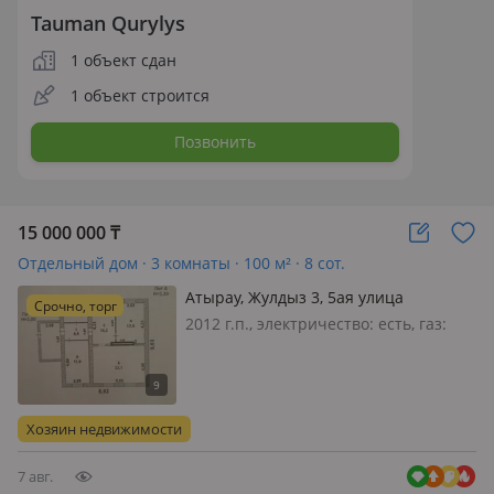
Tauman Qurylys
1 объект сдан
1 объект строится
Позвонить
15 000 000
₸
Отдельный дом · 3 комнаты · 100 м² · 8 сот.
Атырау, Жулдыз 3, 5ая улица
Срочно, торг
2012 г.п., электричество: есть, газ:
автономный, Продаётся дом под
бизнес или жильё! Район: Жулдыз-3,
5-я улица Цена: 15 000 000 тг.
Продаётся 3-комнатный дом
Хозяин недвижимости
площадью 9×9 м на участке 8 соток.
До…
7 авг.