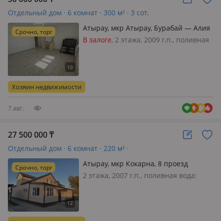
Отдельный дом · 6 комнат · 300 м² · 3 сот.
Атырау, мкр Атырау, Бурабай — Алия
Срочно, торг
Молдагулова
В залоге
, 2 этажа, 2009 г.п., поливная
вода: нет, электричество: есть, газ:
магистральный, без мебели,
Продется 5комн 2 -х этажный дом, хс
летней кухней (2-х комнатная) и с
Хозяин недвижимости
парилкой, гаражом. Срочн…
7 авг.
27 500 000
₸
Отдельный дом · 6 комнат · 220 м² ·
Атырау, мкр Кокарна, 8 проезд
Срочно, торг
2 этажа, 2007 г.п., поливная вода:
постоянно, электричество: есть, газ:
магистральный, меблирована
полностью, Продается уютный,
светлый, теплый дом. Состояние