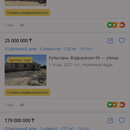
меблирована полностью, Продается
просторный 4-комнатный дом общей
Хозяин недвижимости
площадью 196 м², построенный…
7 авг.
25 000 000
₸
Отдельный дом · 3 комнаты · 120 м² · 10 сот.
Кульсары, Жадырасын 66 — улица
Срочно, торг
Шыңғыстау
1 этаж, 2021 г.п., поливная вода:
постоянно, электричество: есть, газ:
магистральный, потолки 2.8м.,
меблирована частично, 🏡
САТЫЛАДЫ — 3 БӨЛМЕЛІ КЕҢ ҮЙ📍
Хозяин недвижимости
Құлсары қаласы, Жадырасын ықшам
ауданы Үй өзім…
7 авг.
179 000 000
₸
Отдельный дом · 5 комнат · 270 м² · 15 сот.