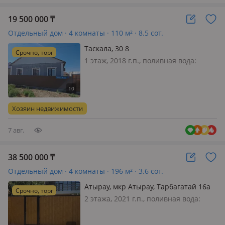
19 500 000
₸
Отдельный дом · 4 комнаты · 110 м² · 8.5 сот.
Таскала, 30 8
Срочно, торг
1 этаж, 2018 г.п., поливная вода:
постоянно, электричество: есть, газ:
магистральный, потолки 3м., Үй
Жақсы қыста жылы жазда салқын
Хозяин недвижимости
7 авг.
38 500 000
₸
Отдельный дом · 4 комнаты · 196 м² · 3.6 сот.
Атырау, мкр Атырау, Тарбагатай 16а
Срочно, торг
2 этажа, 2021 г.п., поливная вода:
постоянно, электричество: есть, газ:
магистральный, потолки 3.2м.,