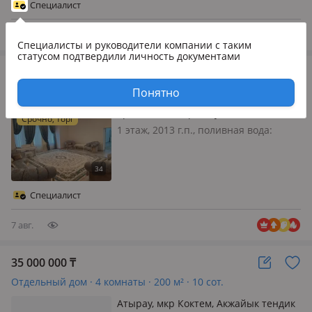
просторный мансардный дом! 📍
Специалист
Адрес: мкр. Лесхоз, ул. Бак даулет…
7 авг.
Специалисты и руководители компании
с таким
статусом подтвердили личность документами
205 800 000
₸
Отдельный дом · 7 комнат · 386 м² · 45 сот.
Понятно
Еркинкала, Шарип Тусипкалиева 95
Срочно, торг
1 этаж, 2013 г.п., поливная вода:
постоянно, электричество: есть, газ:
магистральный, потолки 4м.,
меблирована полностью, 🏡
Просторный дом у набережной в
Специалист
АТЫРАУ — статус, комфорт и
выгодная инвестици…
7 авг.
35 000 000
₸
Отдельный дом · 4 комнаты · 200 м² · 10 сот.
Атырау, мкр Коктем, Акжайык тендик