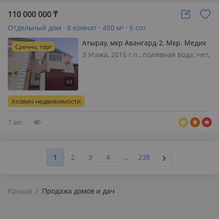
110 000 000
₸
Отдельный дом · 8 комнат · 450 м² · 6 сот.
Атырау, мкр Авангард-2, Мкр. Медик
Срочно, торг
3 этажа, 2016 г.п., поливная вода: нет,
электричество: есть, газ:
магистральный, потолки 3.35м.,
меблирована частично, Продается 3
этажный дом в районе Авангарда,
Хозяин недвижимости
рядом с базаром Коктем. Идеально…
7 авг.
1
2
3
4
...
238
Крыша
/
Продажа домов и дач