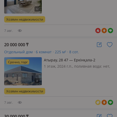
постоянно, электричество: есть, газ:
магистральный, потолки 3.4м.,
меблирована полностью, Продается
просторный Жилой дом,
Хозяин недвижимости
расположенный 📍в мкр. Самал-1
Дом строил…
7 авг.
20 000 000
₸
Отдельный дом · 6 комнат · 225 м² · 8 сот.
Атырау, 28 47 — Еркінқала-2
Срочно, торг
1 этаж, 2024 г.п., поливная вода: нет,
электричество: есть, газ: можно
подключить, потолки 3.2м., без
мебели, ✅М/ж: Еркінқала 2 ✅Үй
2024жылы, жазда салынды, жер
Хозяин недвижимости
аумағы 8 соттық ✅Үй - 225кв метр,
15х1…
7 авг.
30 000 000
₸