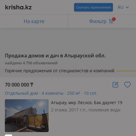
RU
Скачать приложение
1
На карте
Фильтр
Продажа домов и дач в Атырауской обл.
найдено
4 756
объявлений
Горячие предложения от специалистов и компаний
70 000 000
₸
Отдельный дом · 4 комнаты · 250 м² · 10 сот.
Атырау, мкр Лесхоз, Бак даулет 19
2 этажа, 2017 г.п., поливная вода:
постоянно, электричество: есть, газ:
магистральный, потолки 3м.,
меблирована полностью, Продается