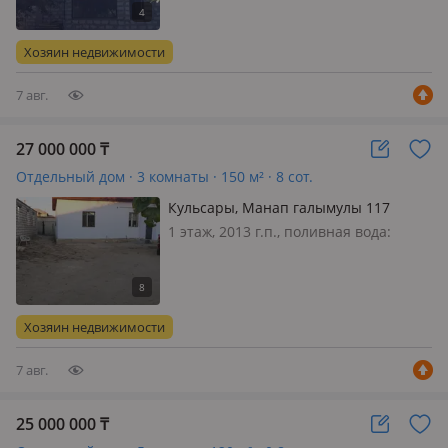
газ: магистральный, потолки 3м.,
Продам участок 7 соток. на участке
два дома. Плодовые деревья. Сарай.
Хозяин недвижимости
Тапчан. Ворота на пульт…
7 авг.
27 000 000
₸
Отдельный дом · 3 комнаты · 150 м² · 8 сот.
Кульсары, Манап галымулы 117
1 этаж, 2013 г.п., поливная вода:
постоянно, электричество: есть, газ:
магистральный, потолки 3м.,
меблирована частично, Орталыктан
Мешит ауылдан шагын уй сатылады.
Хозяин недвижимости
Касында котерилип турган улкен…
7 авг.
25 000 000
₸