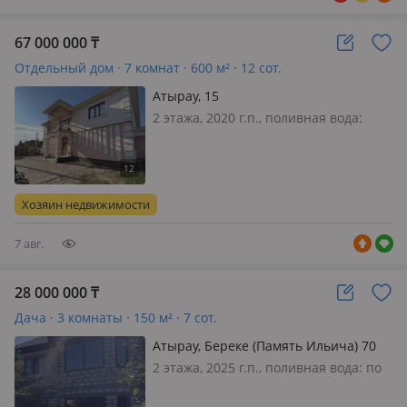
67 000 000
₸
Отдельный дом · 7 комнат · 600 м² · 12 сот.
Атырау, 15
2 этажа, 2020 г.п., поливная вода:
постоянно, электричество: есть, газ:
магистральный, потолки 3м., без
мебели, Новый дом в тихом районе.
Качественные материалы отделки,
Хозяин недвижимости
ровный участок дома д…
7 авг.
28 000 000
₸
Дача · 3 комнаты · 150 м² · 7 сот.
Атырау, Береке (Память Ильича) 70
2 этажа, 2025 г.п., поливная вода: по
расписанию, электричество: есть,