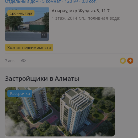
Отдельный дом · 5 комнат · 120 м² · 0.8 сот.
Атырау, мкр Жулдыз-3, 11 7
Срочно, торг
1 этаж, 2014 г.п., поливная вода:
постоянно, электричество: есть, газ:
автономный, потолки 3м.,
меблирована полностью, Дом
5комнатная, внешняя сторона не
Хозяин недвижимости
обшита, в доме все коммуникации
есть, частичн…
7 авг.
Застройщики в Алматы
Рассрочка