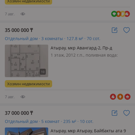
Хозяин недвижимости
хорошое. Во дворе есть плодородные
дерев…
7 авг.
35 000 000
₸
Отдельный дом · 3 комнаты · 127.8 м² · 70 сот.
Атырау, мкр Авангард-2, Пр-д
Тамшылы 3
1 этаж, 2012 г.п., поливная вода:
постоянно, электричество: есть, газ:
магистральный, потолки 3м.,
меблирована полностью, Дом в г
Атырау. мкр Атырау проездъ
Хозяин недвижимости
Тамшылы дом 3.Ремонт дома не
требуется. В…
7 авг.
37 000 000
₸
Отдельный дом · 5 комнат · 235 м² · 10 сот.
Атырау, мкр Атырау, Байбакты ата 9