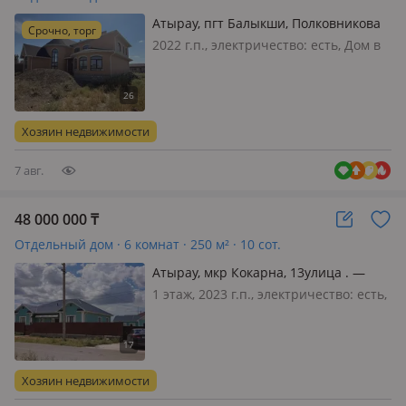
Атырау, пгт Балыкши, Полковникова
Срочно, торг
2022 г.п., электричество: есть, Дом в
черновой отделке. Есть возможность
построить бассейн во дворе. Высокие
заборы. 100 метров до набережной.
Спокойный район
Хозяин недвижимости
7 авг.
48 000 000
₸
Отдельный дом · 6 комнат · 250 м² · 10 сот.
Атырау, мкр Кокарна, 13улица . —
Возле школы 32
1 этаж, 2023 г.п., электричество: есть,
потолки 3.2м., меблирована
полностью, Адрес:Кокарна ул. 13
Размер: 250 кв/м Размер участка :
10соток На продажу абсолютно
Хозяин недвижимости
новый дом. Дом строилось для себя…