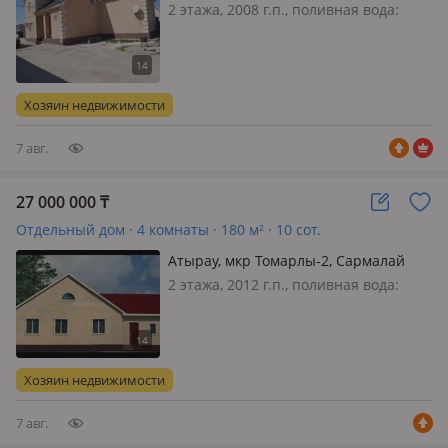
2 этажа, 2008 г.п., поливная вода:
постоянно, электричество: есть, газ:
магистральный, потолки 3м.,
меблирована полностью, Связи с
переездом. Продается мансардный
Хозяин недвижимости
дом 2008г, 5 комн, общ площадь 235…
7 авг.
27 000 000
₸
Отдельный дом · 4 комнаты · 180 м² · 10 сот.
Атырау, мкр Томарлы-2, Сармалай
Шалкарова 7
2 этажа, 2012 г.п., поливная вода:
постоянно, электричество: есть, газ:
магистральный, потолки 2.7м.,
меблирована полностью, Продается
частный дом в мкр. Томарлы-2
Хозяин недвижимости
(Атырау) Предлагается к прода…
7 авг.