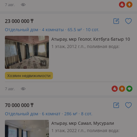
7 авг.
23 000 000
₸
Отдельный дом · 4 комнаты · 65.5 м² · 10 сот.
Атырау, мкр Геолог, Кетбуга батыр 10
1 этаж, 2012 г.п., поливная вода:
постоянно, электричество: есть, газ:
магистральный, потолки 2.8м.,
меблирована полностью,
Бейнебақылау орнатылған. Интернет
Хозяин недвижимости
бар Үйде де сырттада әжетхана бар
10 сото…
7 авг.
70 000 000
₸
Отдельный дом · 6 комнат · 286 м² · 8 сот.
Атырау, мкр Самал, Мусурали
бердиулы — Коркытов и Мусурали
1 этаж, 2022 г.п., поливная вода:
Бердиулы