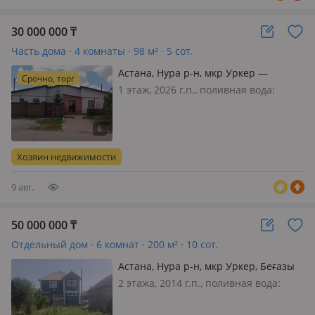
30 000 000
₸
Часть дома · 4 комнаты · 98 м² · 5 сот.
Астана, Нура р-н, мкр Уркер —
Срочно, торг
Умбетай жирау, перед воинской
1 этаж, 2026 г.п., поливная вода:
частью
постоянно, электричество: есть, газ:
магистральный, потолки 3м., без
мебели, Продается дом на два
хозяина, половина дома 98м2. Окна
Хозяин недвижимости
функе 5 ти камерные, стен…
9 авг.
50 000 000
₸
Отдельный дом · 6 комнат · 200 м² · 10 сот.
Астана, Нура р-н, мкр Уркер, Беғазы
Дәндібай 25
2 этажа, 2014 г.п., поливная вода:
постоянно, электричество: есть, газ:
можно подключить, потолки 3.27м.,