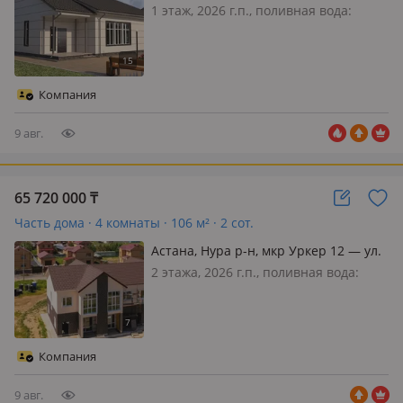
1 этаж, 2026 г.п., поливная вода:
постоянно, электричество: есть, газ:
магистральный, потолки 3м., без
мебели, 💥 Свой дом в черте города ●
площадь 138 кв. м ● гостиная ● 3
Компания
спальни ● 2 санузла ●…
9 авг.
65 720 000
₸
Часть дома · 4 комнаты · 106 м² · 2 сот.
Астана, Нура р-н, мкр Уркер 12 — ул.
Жандарбекова
2 этажа, 2026 г.п., поливная вода:
постоянно, электричество: есть, газ:
магистральный, потолки 3м., без
мебели, 💥 Свой дом с участком 📍
Условия приобретения: ● Рассрочка
Компания
● Ипотека ● Рассрочка +…
9 авг.