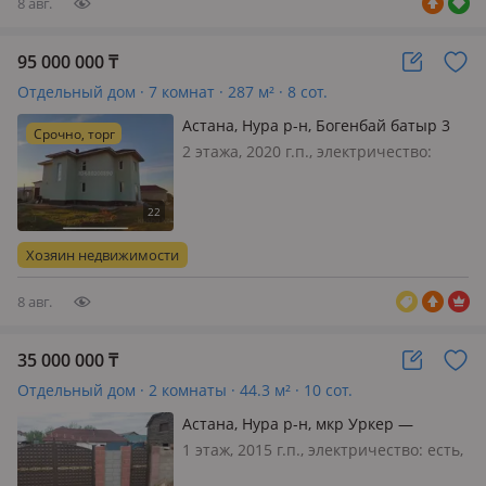
8 авг.
95 000 000
₸
Отдельный дом · 7 комнат · 287 м² · 8 сот.
Астана, Нура р-н, Богенбай батыр 3
Срочно, торг
2 этажа, 2020 г.п., электричество:
есть, потолки 2.95м., меблирована
частично, Срочно. В новой Илинке
районе нового Мечети. Дом строили
не на продажу. Дом 13, 5м на 12, 5м.
Хозяин недвижимости
Основа подушка армированы…
8 авг.
35 000 000
₸
Отдельный дом · 2 комнаты · 44.3 м² · 10 сот.
Астана, Нура р-н, мкр Уркер —
Кашаубаева 85
1 этаж, 2015 г.п., электричество: есть,
газ: магистральный, потолки 2.7м.,