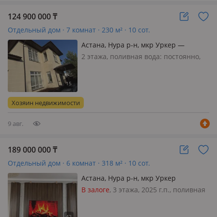
124 900 000
₸
Отдельный дом · 7 комнат · 230 м² · 10 сот.
Астана, Нура р-н, мкр Уркер —
Пересечение Е 1 и Газиз Байтасов
2 этажа, поливная вода: постоянно,
электричество: есть, газ:
магистральный, потолки 3м.,
меблирована полностью, 🏡 Коттедж
230 м² + отдельное капитальное
Хозяин недвижимости
здание 108 м² под бизнес |
Центральная улица…
9 авг.
189 000 000
₸
Отдельный дом · 6 комнат · 318 м² · 10 сот.
Астана, Нура р-н, мкр Уркер
В залоге
, 3 этажа, 2025 г.п., поливная
вода: по расписанию, электричество:
есть, газ: магистральный, потолки