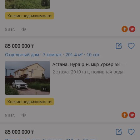
меблирована полностью, Тез арада
сатамын срочно продоем
Хозяин недвижимости
9 авг.
85 000 000
₸
Отдельный дом · 7 комнат · 201.4 м² · 10 сот.
Астана, Нура р-н, мкр Уркер 58 —
Назыма Хикмета
2 этажа, 2010 г.п., поливная вода:
постоянно, электричество: есть, газ:
магистральный, потолки 2.67м.,
меблирована частично, Риэлторов
прошу не беспокоить! Район Золотого
Хозяин недвижимости
квадрата, рядом остановки в…
9 авг.
85 000 000
₸