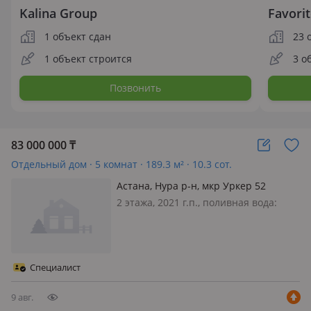
Kalina Group
Favori
1 объект сдан
23 
1 объект строится
3 о
Позвонить
83 000 000
₸
Отдельный дом · 5 комнат · 189.3 м² · 10.3 сот.
Астана, Нура р-н, мкр Уркер 52
2 этажа, 2021 г.п., поливная вода:
постоянно, электричество: есть, газ:
автономный, потолки 3м.,
меблирована полностью
Специалист
9 авг.