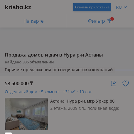
RU
Скачать приложение
1
На карте
Фильтр
Продажа домов и дач в Нура р-н Астаны
найдено
335
объявлений
Горячие предложения от специалистов и компаний
58 500 000
₸
Отдельный дом · 5 комнат · 131 м² · 10 сот.
Астана, Нура р-н, мкр Уркер 80
2 этажа, 2009 г.п., поливная вода:
постоянно, электричество: есть, газ:
магистральный, потолки 3м.,
меблирована полностью, Продается