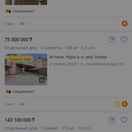
3.2м., меблирована полностью, 🌿
Устали от городской суеты? Ваш
Специалист
идеальный дом уже ждет ва…
9 авг.
75 000 000
₸
Отдельный дом · 3 комнаты · 128 м² · 6.5 сот.
Астана, Нура р-н, мкр Уркер
Срочно, торг
2 этажа, 2020 г.п., поливная вода: по
расписанию, электричество: есть,
газ: магистральный, потолки 3м.,
меблирована полностью, Продается
красивый двухэтажный дом
Специалист
Продается просторный и уютны…
9 авг.
143 100 000
₸
Отдельный дом · 7 комнат · 270 м² · 10 сот.