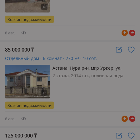
без мебели, Дом построен из
красного кирпича. К нему пристроен
гараж (68 кв м) на 5 машин.
Хозяин недвижимости
Находится в Нуринском районе г…
8 авг.
85 000 000
₸
Отдельный дом · 6 комнат · 270 м² · 10 сот.
Астана, Нура р-н, мкр Уркер, ул.
Байғозы батыр 32
2 этажа, 2014 г.п., поливная вода:
постоянно, электричество: есть, газ:
магистральный, потолки 2.8м.,
меблирована частично, Продается 2-
этажный дом с учатком 10 соток в
Хозяин недвижимости
благоприятном мкр. Уркер…
8 авг.
125 000 000
₸