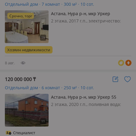
Отдельный дом · 7 комнат · 300 м² · 10 сот.
Астана, Нура р-н, мкр Уркер
Срочно, торг
2 этажа, 2017 г.п., электричество:
есть, газ: магистральный, потолки
3.3м., Пишите смс по номеру, ок 🏯
Благоустроенный коттедж 🏠площадь
300 кВ. м. 🧗‍♀️высокие потолки • 7-ми
Хозяин недвижимости
комнатный коттедж 🚿…
8 авг.
120 000 000
₸
Отдельный дом · 6 комнат · 250 м² · 10 сот.
Астана, Нура р-н, мкр Уркер 55
2 этажа, 2020 г.п., поливная вода:
постоянно, электричество: есть, газ:
магистральный, потолки 3м.,
меблирована полностью, Срочная
продажа Дом в Уркере, рядом школа,
Специалист