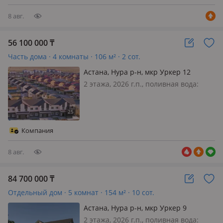
садик, поликлиника, магазины…
8 авг.
56 100 000
₸
Часть дома · 4 комнаты · 106 м² · 2 сот.
Астана, Нура р-н, мкр Уркер 12
2 этажа, 2026 г.п., поливная вода:
постоянно, электричество: есть, газ:
магистральный, потолки 3м., без
мебели, 🏘 Свой дом с земельным
участком 📍Условия приобретения: ●
Компания
Рассрочка ● Ипотека ● Рассроч…
8 авг.
84 700 000
₸
Отдельный дом · 5 комнат · 154 м² · 10 сот.
Астана, Нура р-н, мкр Уркер 9
2 этажа, 2026 г.п., поливная вода: