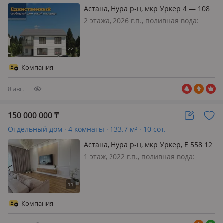
Астана, Нура р-н, мкр Уркер 4 — 108
2 этажа, 2026 г.п., поливная вода:
постоянно, электричество: есть, газ:
магистральный, потолки 3м., без
мебели, 💥 В продаже Коттедж ●
фундамент на сваях ● сплошная
Компания
железобетонная плита ● основа
дома…
8 авг.
150 000 000
₸
Отдельный дом · 4 комнаты · 133.7 м² · 10 сот.
Астана, Нура р-н, мкр Уркер, Е 558 12
1 этаж, 2022 г.п., поливная вода:
постоянно, электричество: есть,
потолки 3.2м., меблирована
полностью, Ваш идеальный дом ждет
вас в Нуринском районе!
Компания
Представляем вашему вниманию
уникальное…