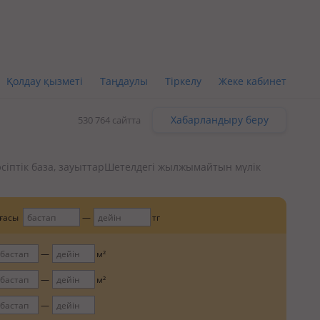
Қолдау қызметі
Таңдаулы
Тіркелу
Жеке кабинет
Хабарландыру беру
530 764 сайтта
сіптік база, зауыттар
Шетелдегі жылжымайтын мүлік
ғасы
тг
м²
м²