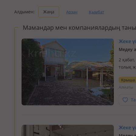
Алдымен:
Жаңа
Арзан
Қымбат
Мамандар мен компаниялардың таны
Жеке үй
Медеу а
2 қабат,
толық ж
| 12 со
Крыша 
района.
Алматы
Та
Жеке үй
Медеу а