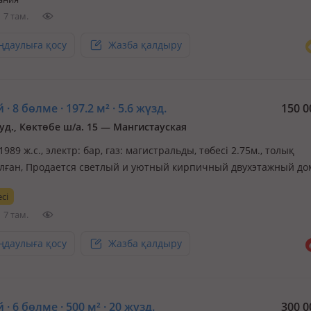
кации, отличные подъездные пути, относительно новый ремонт
7 там.
ңдаулыға қосу
Жазба қалдыру
 · 8 бөлме · 197.2 м² · 5.6 жүзд.
150 0
уд., Көктөбе ш/а. 15 — Мангистауская
 1989 ж.с., электр: бар, газ: магистральды, төбесі 2.75м., толық
лған, Продается светлый и уютный кирпичный двухэтажный до
 Общая площадь: 197, 2 м² 🌳 Участок: 5, 6 сотки по госакту
сі
ски около 7 соток) Характеристики дома: • Кирпичный дом, 1989
7 там.
ки •…
ңдаулыға қосу
Жазба қалдыру
 · 6 бөлме · 500 м² · 20 жүзд.
300 0