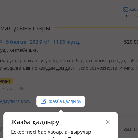
Хаб
осы б
мал ұсыныстары
 · 5 бөлме · 202.9 м² · 11.96 жүзд.
520 0
уд., Көктөбе ш/а.
 суаруға арналған су: үнемі, электр: бар, газ: магистральды, төбес
иһаздалған, 🏡 Не каждый дом даёт такие возможности 📍 Мкр. 
ток | ул. Диваева Редкое предложение в этой локаций Медеуског
Агент
 Объект расположен на первой линии улицы, с хорошей визуа…
7 там.
ңдаулыға қосу
Жазба қалдыру
Жазба қалдыру
 · 7 бөлме · 400 м² · 9 жүзд.
440 0
Ескертпесі бар хабарландырулар
уд., Көктөбе ш/а., Мангистауская 37