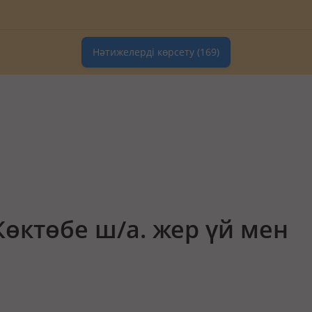
Нәтижелерді көрсету
(169)
өктөбе ш/а. жер үй мен