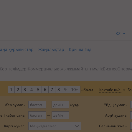
KZ
аңа құрылыстар
Жаңалықтар
Крыша Гид
Жер телімдері
Коммерциялық жылжымайтын мүлік
Бизнес
Өнеркә
1
2
3
4
5
6
7
8
9
10+
Ба
Көктөбе ш/а.
- бөлм.
Жер аумағы
Үйдің аумағы
жүзд.
егі қабат саны
Асүй ауданы
Салынған жылы
Кәріз жүйесі
Маңызды емес