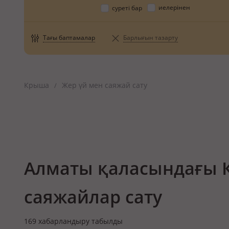
иелерінен
суреті бар
Тағы баптамалар
Барлығын тазарту
Крыша
Жер үй мен саяжай сату
/
Алматы қаласындағы К
саяжайлар сату
169
хабарландыру табылды