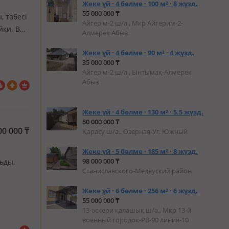
Жеке үй · 4 бөлме · 100 м² · 8 жүзд.
55 000 000 ₸
, төбесі
Айгерім-2 ш/а., Мкр Айгерим-2-
йки. В
Алмерек Абыз
с
Жеке үй · 4 бөлме · 90 м² · 4 жүзд.
 строил…
35 000 000 ₸
Айгерім-2 ш/а., Ынтымақ-Алмерек
Абыз
Жеке үй · 4 бөлме · 130 м² · 5.5 жүзд.
50 000 000 ₸
00 000
₸
Қарасу ш/а., Озерная-Уг. Южный
Жеке үй · 5 бөлме · 185 м² · 8 жүзд.
98 000 000 ₸
льды,
Станиславского-Медеуский район
Жеке үй · 6 бөлме · 256 м² · 6 жүзд.
55 000 000 ₸
13-әскери қалашық ш/а., Мкр 13-й
военный городок-РВ-90 линия-10