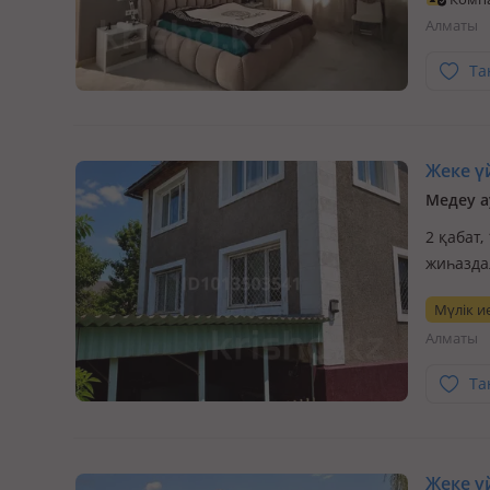
коммуни
Алматы
Бассей…
Та
Жеке үй
Медеу а
2 қабат,
жиһазда
Алматы 
Мүлік ие
(фактиче
Алматы
построй
Та
Жеке үй