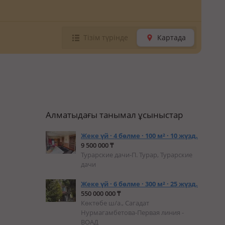
Тізім түрінде
Картада
Алматыдағы танымал ұсыныстар
Жеке үй · 4 бөлме · 100 м² · 10 жүзд.
9 500 000 ₸
Турарские дачи-П. Турар, Турарские
дачи
Жеке үй · 6 бөлме · 300 м² · 25 жүзд.
550 000 000 ₸
Көктөбе ш/а., Сагадат
Нурмагамбетова-Первая линия -
ВОАД