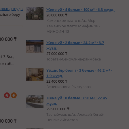
арландыруды
Жеке үй · 4 бөлме · 100 м² · 6.3 жүзд.
өлімге беру
20 000 000 ₸
Каменское плато ш/а., Мкр
Каменское плато Минфин 18.-
МИНФИН 18
00 000
₸
Жеке үй · 2 бөлме · 24.2 м² · 3.7
жүзд.
27 000 000 ₸
і 3.3м.,
Торетай-Сейфулина-раймбека
Коктобе
о
Үйдің бір бөлігі · 3 бөлме · 46.2 м² ·
1.9 жүзд.
22 400 000 ₸
Венецианова-Рыскулова
Жеке үй · 8 бөлме · 650 м² · 22.45
жүзд.
295 000 000 ₸
Тастыбұлақ ш/а., Алексей Хегай-
Чингиз Айтматов
00 000
₸