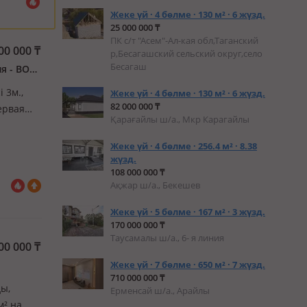
Жеке үй · 4 бөлме · 130 м² · 6 жүзд.
25 000 000 ₸
ПК с/т "Асем"-Ал-кая обл,Таганский
00 000
₸
р,Бесагашский сельский округ,село
Бесагаш
Медеу ауд., Көктөбе ш/а., Сагадат Нурмагамбетова 430 — Первая линия - ВОАД
і 3м.,
Жеке үй · 4 бөлме · 130 м² · 6 жүзд.
82 000 000 ₸
ервая
Қарағайлы ш/а., Мкр Карагайлы
ека,
ями…
Жеке үй · 4 бөлме · 256.4 м² · 8.38
жүзд.
108 000 000 ₸
Ақжар ш/а., Бекешев
Жеке үй · 5 бөлме · 167 м² · 3 жүзд.
170 000 000 ₸
Таусамалы ш/а., 6- я линия
00 000
₸
Жеке үй · 7 бөлме · 650 м² · 7 жүзд.
710 000 000 ₸
ды,
Ерменсай ш/а., Арайлы
м² на