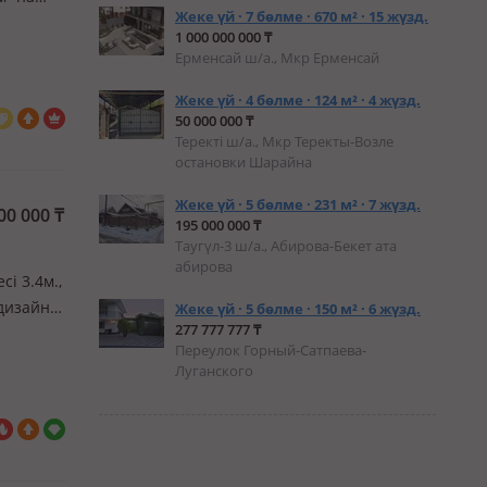
Жеке үй · 7 бөлме · 670 м² · 15 жүзд.
1 000 000 000 ₸
яу.
Ерменсай ш/а., Мкр Ерменсай
Жеке үй · 4 бөлме · 124 м² · 4 жүзд.
50 000 000 ₸
Теректі ш/а., Мкр Теректы-Возле
остановки Шарайна
Жеке үй · 5 бөлме · 231 м² · 7 жүзд.
00 000
₸
195 000 000 ₸
Таугүл-3 ш/а., Абирова-Бекет ата
абирова
сі 3.4м.,
дизайн
Жеке үй · 5 бөлме · 150 м² · 6 жүзд.
277 777 777 ₸
йки
Переулок Горный-Сатпаева-
ая зона…
Луганского