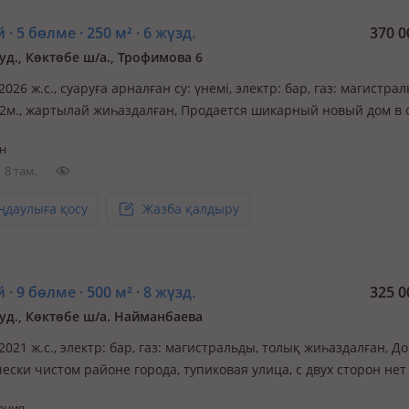
 · 5 бөлме · 250 м² · 6 жүзд.
370 0
уд., Көктөбе ш/а., Трофимова 6
 2026 ж.с., суаруға арналған су: үнемі, электр: бар, газ: магистрал
3.2м., жартылай жиһаздалған, Продается шикарный новый дом в 
 Предлагаем современный дом в самом лучшем районе города. В
н
дорог. В строительстве использовались исключительно качес
8 там.
ңдаулыға қосу
Жазба қалдыру
 · 9 бөлме · 500 м² · 8 жүзд.
325 0
уд., Көктөбе ш/а. Найманбаева
 2021 ж.с., электр: бар, газ: магистральды, толық жиһаздалған, Д
ески чистом районе города, тупиковая улица, с двух сторон нет
апротив. Пять спален, семь с/у, три уровня, все центральные
ания