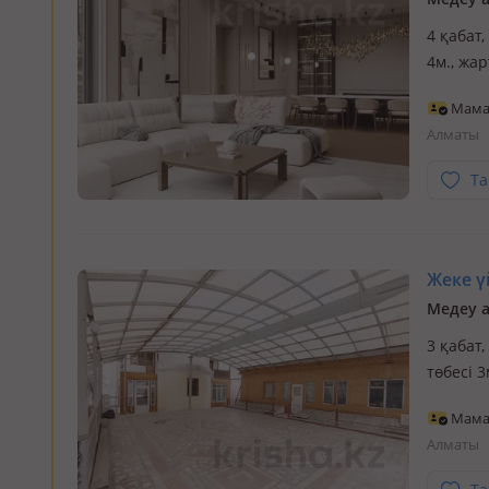
4 қабат,
4м., жа
доме в 
Мам
ремонто
Алматы
Та
Жеке үй
Медеу а
3 қабат,
төбесі 
Мам
Алматы