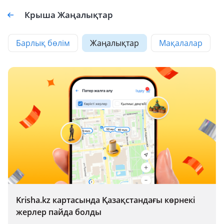
Крыша Жаңалықтар
Барлық бөлім
Жаңалықтар
Мақалалар
Krisha.kz картасында Қазақстандағы көрнекі
жерлер пайда болды