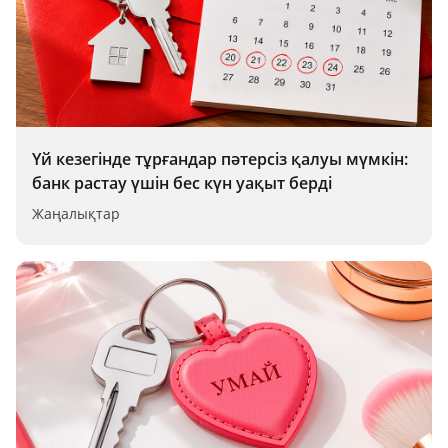
Үй кезегінде тұрғандар пәтерсіз қалуы мүмкін:
банк растау үшін бес күн уақыт берді
Жаңалықтар