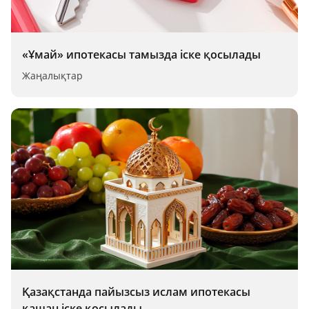
«Ұмай» ипотекасы тамызда іске қосылады
Жаңалықтар
Қазақстанда пайызсыз ислам ипотекасы
қашан іске қосылады