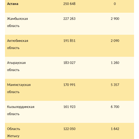
Астана
250 648
0
Жамбылская
227 263
2 900
область
Актюбинская
191 851
2 090
область
Атырауская
183 027
1 260
область
Мангистауская
170 991
5 357
область
Кызылординская
161 923
6 700
область
Область
122 050
1 642
Жетысу