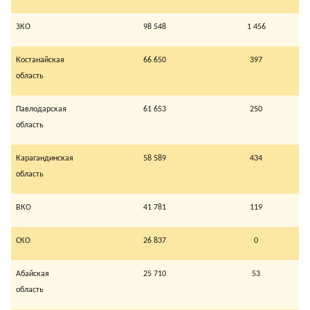
ЗКО
98 548
1 456
Костанайская
66 650
397
область
Павлодарская
61 653
250
область
Карагандинская
58 589
434
область
ВКО
41 781
119
СКО
26 837
0
Абайская
25 710
53
область